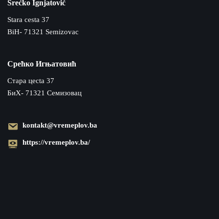
Srećko Ignjatović
Stara cesta 37
BiH- 71321 Semizovac
Срећко Игњатовић
Cтара цecta 37
БиХ- 71321 Семизовац
kontakt@vremeplov.ba
https://vremeplov.ba/