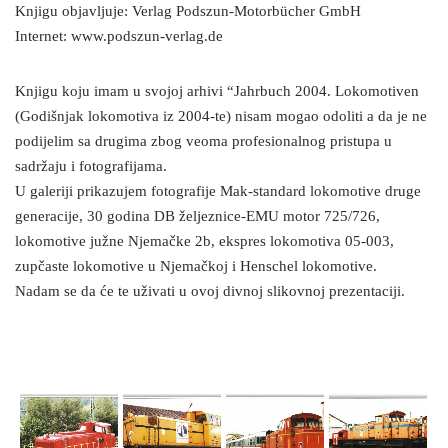
Knjigu objavljuje: Verlag Podszun-Motorbücher GmbH
Internet: www.podszun-verlag.de
Knjigu koju imam u svojoj arhivi “Jahrbuch 2004. Lokomotiven
(Godišnjak lokomotiva iz 2004-te) nisam mogao odoliti a da je ne
podijelim sa drugima zbog veoma profesionalnog pristupa u
sadržaju i fotografijama.
U galeriji prikazujem fotografije Mak-standard lokomotive druge
generacije, 30 godina DB željeznice-EMU motor 725/726,
lokomotive južne Njemačke 2b, ekspres lokomotiva 05-003,
zupčaste lokomotive u Njemačkoj i Henschel lokomotive.
Nadam se da će te uživati u ovoj divnoj slikovnoj prezentaciji.