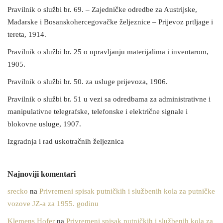
Pravilnik o službi br. 69. – Zajedničke odredbe za Austrijske,
Mađarske i Bosanskohercegovačke željeznice – Prijevoz prtljage i
tereta, 1914.
Pravilnik o službi br. 25 o upravljanju materijalima i inventarom,
1905.
Pravilnik o službi br. 50. za usluge prijevoza, 1906.
Pravilnik o službi br. 51 u vezi sa odredbama za administrativne i
manipulativne telegrafske, telefonske i električne signale i
blokovne usluge, 1907.
Izgradnja i rad uskotračnih željeznica
Najnoviji komentari
srecko
na
Privremeni spisak putničkih i službenih kola za putničke
vozove JZ-a za 1955. godinu
Klemens Hofer
na
Privremeni spisak putničkih i službenih kola za