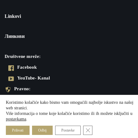
Linkovi
Линкови
Društvene mreže:
Facebook
YouTube- Kanal
Pravno:
Pravila privatnosti
Koristimo kolačiće kako bismo vam omogućili najbolje iskustvo na našoj
web stranici.
Impresum
Više informacija o tome koje kolačiće koristimo ili ih možete isključiti u
postavkama
.
Neve
| Powered by
WordPress
Close GDPR Cookie Banner
Prihvati
Odbij
Postavke
Društvene mreže:
Pravno: