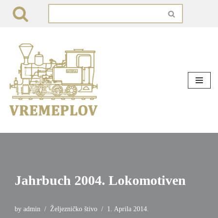
Skip
to
content
Jahrbuch 2004. Lokomotiven
by
admin
Željezničko štivo
1. Aprila 2014.