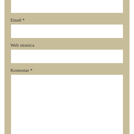
Email
*
Web stranica
Komentar
*