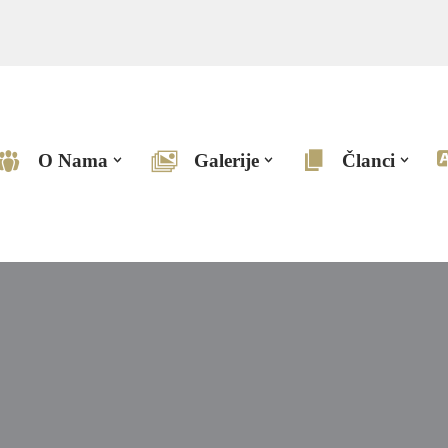
O Nama
Galerije
Članci