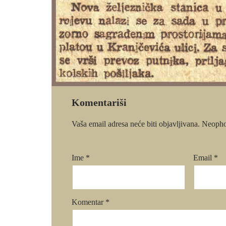
Komentariši
Vaša email adresa neće biti objavljivana.
Neopho
Ime
*
Email
*
Komentar
*