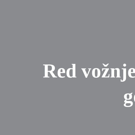
Red vožnje
g