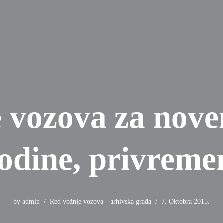
 vozova za nov
odine, privreme
by
admin
Red vožnje vozova – arhivska građa
7. Oktobra 2015.