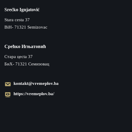
Srećko Ignjatović
Stara cesta 37
BiH- 71321 Semizovac
Срећко Игњатовић
Cтара цecta 37
БиХ- 71321 Семизовац
kontakt@vremeplov.ba
https://vremeplov.ba/