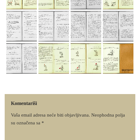
Komentariši
Vaša email adresa neće biti objavljivana.
Neophodna polja
su označena sa
*