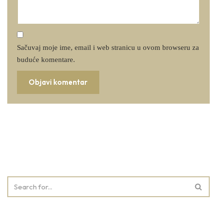
Sačuvaj moje ime, email i web stranicu u ovom browseru za
buduće komentare.