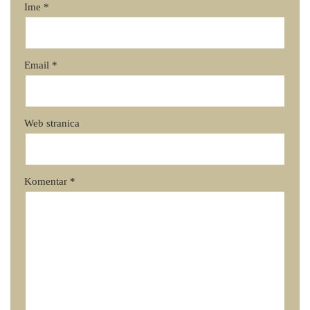
Ime
*
Email
*
Web stranica
Komentar
*