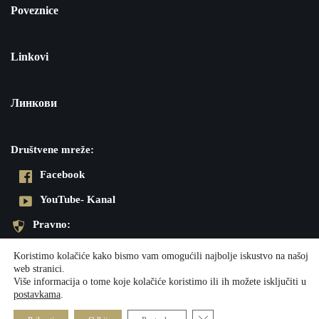
Poveznice
Linkovi
Линкови
Društvene mreže:
Facebook
YouTube- Kanal
Pravno:
Pravila privatnosti
Koristimo kolačiće kako bismo vam omogućili najbolje iskustvo na našoj
web stranici.
Impresum
Više informacija o tome koje kolačiće koristimo ili ih možete isključiti u
postavkama
.
Neve
| Powered by
WordPress
Close GDPR Cookie Banner