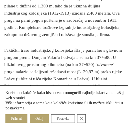
pilane u dužini od 1.300 m, tako da je ukupna duljina
industrijskog kolosijeka (1912-1913) iznosila 2.400 metara. Ova
pruga na parni pogon puštena je u saobraćaj u novembru 1911.
godine. Kompleksne troškove izgradnje industrijskog kolosijeka,
zakupnina državnog zemljišta i održavanje snosila je firma.
Faktički, trasu industrijskog kolosijeka išla je paralelno s glavnom
prugom prema Donjem Vakufu i odvajala se na km 37+500. U
blizini ovog prostornog kilometra (na km 37+520) ‘
otvorene
‘
pruge nalazio se željezni rešetkasti most (L=20,97 m) preko rijeke
Lašve (u blizini ušća rijeke Komaršica u Lašvu). U blizini
željeznog mosta, desno, nalazio se drumski most (državna cesta
Koristimo kolačiće kako bismo vam omogućili najbolje iskustvo na našoj
Travnik – Turbe – Donji Vakuf), a desno, razdaljinom metar-dva,
web stranici.
nalazio se drveni most industrijske pruge, L=14 m. U neposrednoj
Više informacija o tome koje kolačiće koristimo ili ih možete isključiti u
blizini ova dva mosta, na cestovnom prijelazu, postavljen je
postavkama
.
branik koji je obezbjeđivao vožnju fabričkog voza. Desno od
Close GDPR Cookie Banner
Prihvati
Odbij
Postavke
drvenog mosta, nalazila se radnička kantina i objekat ‘Blagajna’