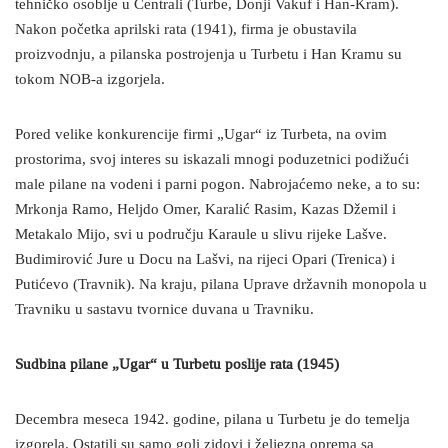
tehničko osoblje u Centrali (Turbe, Donji Vakuf i Han-Kram).
Nakon početka aprilski rata (1941), firma je obustavila
proizvodnju, a pilanska postrojenja u Turbetu i Han Kramu su
tokom NOB-a izgorjela.
Pored velike konkurencije firmi „Ugar“ iz Turbeta, na ovim
prostorima, svoj interes su iskazali mnogi poduzetnici podižući
male pilane na vodeni i parni pogon. Nabrojaćemo neke, a to su:
Mrkonja Ramo, Heljdo Omer, Karalić Rasim, Kazas Džemil i
Metakalo Mijo, svi u području Karaule u slivu rijeke Lašve.
Budimirović Jure u Docu na Lašvi, na rijeci Opari (Trenica) i
Putićevo (Travnik). Na kraju, pilana Uprave državnih monopola u
Travniku u sastavu tvornice duvana u Travniku.
Sudbina pilane „Ugar“ u Turbetu poslije rata (1945)
Decembra meseca 1942. godine, pilana u Turbetu je do temelja
izgorela. Ostatili su samo goli zidovi i željezna oprema sa