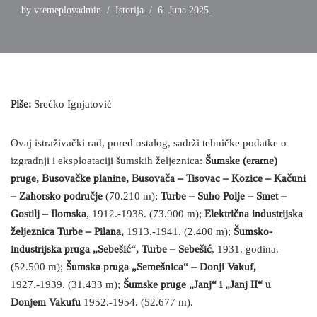
by
vremeplovadmin
Istorija
6. Juna 2025.
Piše:
Srećko Ignjatović
Ovaj istraživački rad, pored ostalog, sadrži tehničke podatke o
izgradnji i eksploataciji šumskih željeznica:
Šumske (erarne)
pruge, Busovačke planine, Busovača – Tisovac – Kozice – Kačuni
– Zahorsko područje
(70.210 m);
Turbe – Suho Polje – Smet –
Gostilj – Ilomska
, 1912.-1938. (73.900 m);
Električna industrijska
željeznica Turbe – Pilana,
1913.-1941. (2.400 m);
Šumsko-
industrijska pruga „Sebešić“, Turbe – Sebešić
, 1931. godina.
(52.500 m);
Šumska pruga „Semešnica“ – Donji Vakuf,
1927.-1939. (31.433 m);
Šumske pruge „Janj“ i „Janj II“ u
Donjem Vakufu
1952.-1954. (52.677 m).