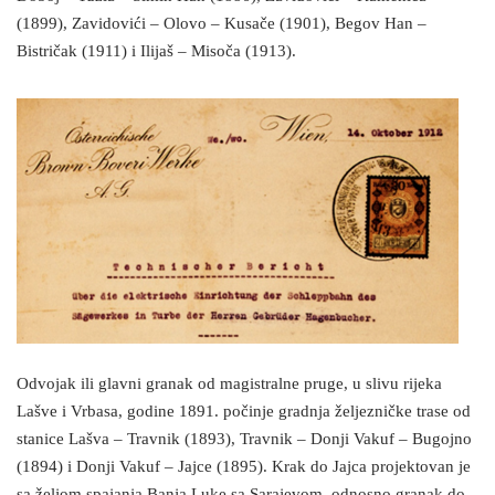
(1899), Zavidovići – Olovo – Kusače (1901), Begov Han –
Bistričak (1911) i Ilijaš – Misoča (1913).
Odvojak ili glavni granak od magistralne pruge, u slivu rijeka
Lašve i Vrbasa, godine 1891. počinje gradnja željezničke trase od
stanice Lašva – Travnik (1893), Travnik – Donji Vakuf – Bugojno
(1894) i Donji Vakuf – Jajce (1895). Krak do Jajca projektovan je
sa željom spajanja Banja Luke sa Sarajevom, odnosno granak do