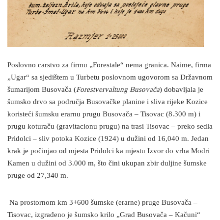
Poslovno carstvo za firmu „Forestale“ nema granica. Naime, firma
„Ugar“ sa sjedištem u Turbetu poslovnom ugovorom sa Državnom
šumarijom Busovača (
Forestvervaltung Busovača
) dobavljala je
šumsko drvo sa područja Busovačke planine i sliva rijeke Kozice
koristeći šumsku erarnu prugu Busovača – Tisovac (8.300 m) i
prugu koturaču (gravitacionu prugu) na trasi Tisovac – preko sedla
Pridolci – sliv potoka Kozice (1924) u dužini od 16,040 m. Jedan
krak je počinjao od mjesta Pridolci ka mjestu Izvor do vrha Modri
Kamen u dužini od 3.000 m, što čini ukupan zbir duljine šumske
pruge od 27,340 m.
Na prostornom km 3+600 šumske (erarne) pruge Busovača –
Tisovac, izgrađeno je šumsko krilo „Grad Busovača – Kačuni“