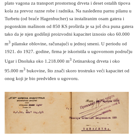
plato vagona za transport prostornog drveta i deset ostalih tipova
kola za prevoz razne robe i radnika. Na nasleđenu parnu pilanu u
Turbetu (od braće Hagenbucher) sa instaliranim osam gatera i
pogonskim mašinom od 850 KS proširila je sa još dva puna gatera
tako da je njen godišnji proizvodni kapacitet iznosio oko 60.000
3
m
pilanske oblovine, računajući u jednoj smeni. U periodu od
1921. do 1927. godine, firma je iskoristila u ugovornom području
3
Ugar i Dnoluka oko 1.218.000 m
četinarskog drveta i oko
3
95.000 m
bukovine, što znači skoro trostruko veći kapacitet od
onog koji je bio predviđen u ugovoru.