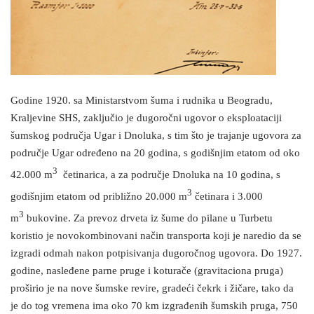
Godine 1920. sa Ministarstvom šuma i rudnika u Beogradu,
Kraljevine SHS, zaključio je dugoročni ugovor o eksploataciji
šumskog područja Ugar i Dnoluka, s tim što je trajanje ugovora za
područje Ugar određeno na 20 godina, s godišnjim etatom od oko
3
42.000 m
četinarica, a za područje Dnoluka na 10 godina, s
3
godišnjim etatom od približno 20.000 m
četinara i 3.000
3
m
bukovine. Za prevoz drveta iz šume do pilane u Turbetu
koristio je novokombinovani način transporta koji je naredio da se
izgradi odmah nakon potpisivanja dugoročnog ugovora. Do 1927.
godine, nasleđene parne pruge i koturače (gravitaciona pruga)
proširio je na nove šumske revire, gradeći čekrk i žičare, tako da
je do tog vremena ima oko 70 km izgrađenih šumskih pruga, 750