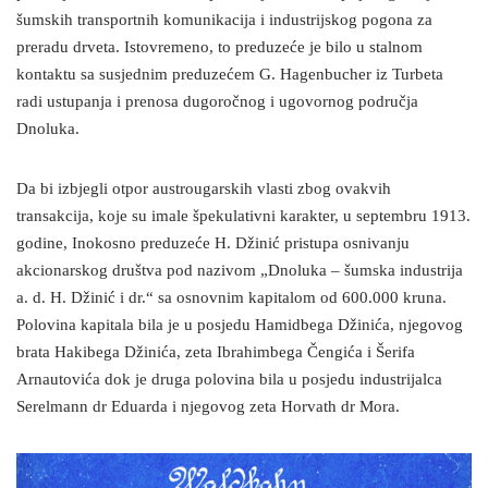
šumskih transportnih komunikacija i industrijskog pogona za
preradu drveta. Istovremeno, to preduzeće je bilo u stalnom
kontaktu sa susjednim preduzećem G. Hagenbucher iz Turbeta
radi ustupanja i prenosa dugoročnog i ugovornog područja
Dnoluka.
Da bi izbjegli otpor austrougarskih vlasti zbog ovakvih
transakcija, koje su imale špekulativni karakter, u septembru 1913.
godine, Inokosno preduzeće H. Džinić pristupa osnivanju
akcionarskog društva pod nazivom „Dnoluka – šumska industrija
a. d. H. Džinić i dr.“ sa osnovnim kapitalom od 600.000 kruna.
Polovina kapitala bila je u posjedu Hamidbega Džinića, njegovog
brata Hakibega Džinića, zeta Ibrahimbega Čengića i Šerifa
Arnautovića dok je druga polovina bila u posjedu industrijalca
Serelmann dr Eduarda i njegovog zeta Horvath dr Mora.