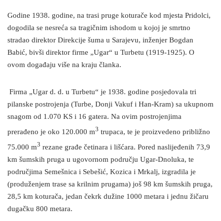
Godine 1938. godine, na trasi pruge koturače kod mjesta Pridolci,
dogodila se nesreća sa tragičnim ishodom u kojoj je smrtno
stradao direktor Direkcije šuma u Sarajevu, inženjer Bogdan
Babić, bivši direktor firme „Ugar“ u Turbetu (1919-1925). O
ovom događaju više na kraju članka.
Firma „Ugar d. d. u Turbetu“ je 1938. godine posjedovala tri
pilanske postrojenja (Turbe, Donji Vakuf i Han-Kram) sa ukupnom
snagom od 1.070 KS i 16 gatera. Na ovim postrojenjima
3
prerađeno je oko 120.000 m
trupaca, te je proizvedeno približno
3
75.000 m
rezane građe četinara i lišćara. Pored naslijeđenih 73,9
km šumskih pruga u ugovornom području Ugar-Dnoluka, te
područjima Semešnica i Sebešić, Kozica i Mrkalj, izgradila je
(produženjem trase sa krilnim prugama) još 98 km šumskih pruga,
28,5 km koturača, jedan čekrk dužine 1000 metara i jednu žičaru
dugačku 800 metara.