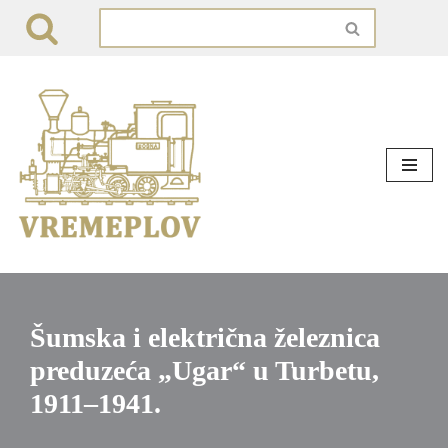
Skip
to
content
Šumska i električna železnica
preduzeća „Ugar“ u Turbetu,
1911–1941.