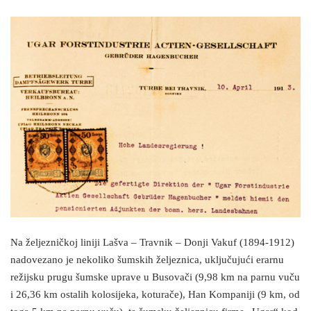
Na željezničkoj liniji Lašva – Travnik – Donji Vakuf (1894-1912)
nadovezano je nekoliko šumskih željeznica, uključujući erarnu
režijsku prugu šumske uprave u Busovači (9,98 km na parnu vuču
i 26,36 km ostalih kolosijeka, koturače), Han Kompaniji (9 km, od