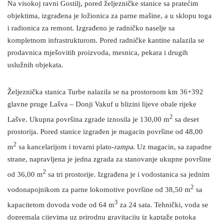
Na visokoj ravni Gostilj, pored željezničke stanice sa pratećim
objektima, izgrađena je ložionica za parne mašine, a u sklopu toga
i radionica za remont. Izgrađeno je radničko naselje sa
kompletnom infrastrukturom. Pored radničke kantine nalazila se
prodavnica mješovitih proizvoda, mesnica, pekara i drugih
uslužnih objekata.
Željeznička stanica Turbe nalazila se na prostornom km 36+392
glavne pruge Lašva – Donji Vakuf u blizini lijeve obale rijeke
2
Lašve. Ukupna površina zgrade iznosila je 130,00 m
sa deset
prostorija. Pored stanice izgrađen je magacin površine od 48,00
2
m
sa kancelarijom i tovarni plato-
rampa
. Uz magacin, sa zapadne
strane, napravljena je jedna zgrada za stanovanje ukupne površine
2
od 36,00 m
sa tri prostorije. Izgrađena je i vodostanica sa jednim
2
vodonapojnikom za parne lokomotive površine od 38,50 m
sa
3
kapacitetom dovoda vode od 64 m
za 24 sata. Tehnički, voda se
dopremala cijevima uz prirodnu gravitaciju iz kaptaže potoka