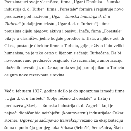
Preuzimajući svoje vlasništvo, firma „Ugar i Dnoluka – šumska
industrija d. d. Turbe“, firma „Forestale“ formira i registruje novo
preduzeće pod nazivom
„Ugar – šumska industrija d. d. u
Turbetu“
(u daljnjem tekstu „Ugar d. d. u Turbetu“) i time
preuzima cijelu njegovu aktivu i pasivu. Inače, firma „Forestale“
bila je u vlasništvu jedne bogate porodice iz Trsta, a njihov zet, dr
Glass, postao je direktor firme u Turbetu, gdje je živio i bio veliki
humanista, pa je tako ostao u lijepom sjećanju Turbećana. Da bi
novoosnovano preduzeće osiguralo što racionalniju amortizaciju
uloženih investicija, ulaže napor da svojoj parnoj pilani u Turbetu
osigura nove rezervoare sirovina.
Već u februaru 1927. godine došlo je do sporazuma između firme
„Ugar d. d. u Turbetu“ (bolje rečeno „Forestale“ u Trstu) i
preduzeća „Slavija – šumska industrija d. d. Zagreb“ koji je
najveći dioničar bio neizbježni (kontroverzni) industrijalac Oskar
Körner
. Ugovor je sačinjavao transakciji
vezano za eksploataciju
šuma u području gornjeg toka Vrbasa (Sebešić, Semešnica, Škrta