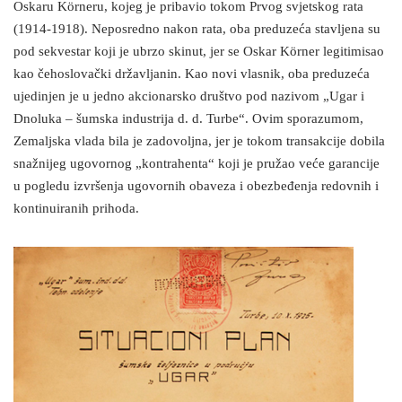
Oskaru Körneru, kojeg je pribavio tokom Prvog svjetskog rata
(1914-1918). Neposredno nakon rata, oba preduzeća stavljena su
pod sekvestar koji je ubrzo skinut, jer se Oskar Körner legitimisao
kao čehoslovački državljanin. Kao novi vlasnik, oba preduzeća
ujedinjen je u jedno akcionarsko društvo pod nazivom „Ugar i
Dnoluka – šumska industrija d. d. Turbe“. Ovim sporazumom,
Zemaljska vlada bila je zadovoljna, jer je tokom transakcije dobila
snažnijeg ugovornog „kontrahenta“ koji je pružao veće garancije
u pogledu izvršenja ugovornih obaveza i obezbeđenja redovnih i
kontinuiranih prihoda.