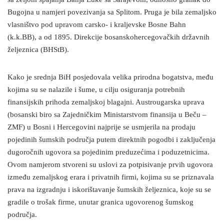
Bugojna u namjeri povezivanja sa Splitom. Pruga je bila zemaljsko
vlasništvo pod upravom carsko- i kraljevske Bosne Bahn
(k.k.BB), a od 1895. Direkcije bosanskohercegovačkih državnih
željeznica (BHStB).
Kako je srednja BiH posjedovala velika prirodna bogatstva, među
kojima su se nalazile i šume, u cilju osiguranja potrebnih
finansijskih prihoda zemaljskoj blagajni. Austrougarska uprava
(bosanski biro sa Zajedničkim Ministarstvom finansija u Beču –
ZMF) u Bosni i Hercegovini najprije se usmjerila na prodaju
pojedinih šumskih područja putem direktnih pogodbi i zaključenja
dugoročnih ugovora sa pojedinim preduzećima i poduzetnicima.
Ovom namjerom stvoreni su uslovi za potpisivanje prvih ugovora
između zemaljskog erara i privatnih firmi, kojima su se priznavala
prava na izgradnju i iskorištavanje šumskih željeznica, koje su se
gradile o trošak firme, unutar granica ugovorenog šumskog
područja.