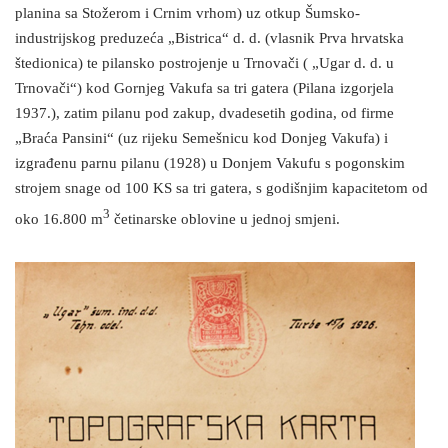
planina sa Stožerom i Crnim vrhom) uz otkup Šumsko-
industrijskog preduzeća „Bistrica“ d. d. (vlasnik Prva hrvatska
štedionica) te pilansko postrojenje u Trnovači ( „Ugar d. d. u
Trnovači“) kod Gornjeg Vakufa sa tri gatera (Pilana izgorjela
1937.), zatim pilanu pod zakup, dvadesetih godina, od firme
„Braća Pansini“ (uz rijeku Semešnicu kod Donjeg Vakufa) i
izgrađenu parnu pilanu (1928) u Donjem Vakufu s pogonskim
strojem snage od 100 KS sa tri gatera, s godišnjim kapacitetom od
3
oko 16.800 m
četinarske oblovine u jednoj smjeni.