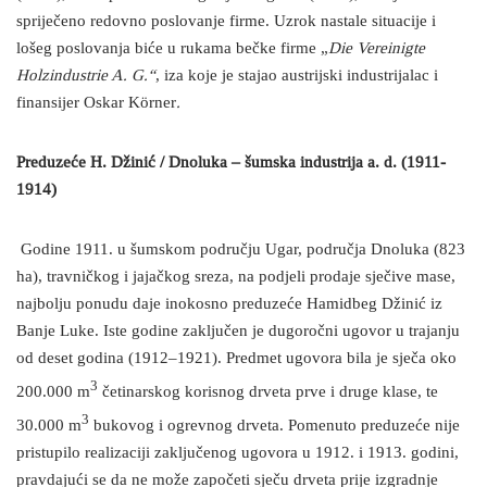
spriječeno redovno poslovanje firme. Uzrok nastale situacije i
lošeg poslovanja biće u rukama bečke firme „
Die Vereinigte
Holzindustrie A. G.“
, iza koje je stajao austrijski industrijalac i
finansijer Oskar Körner
.
Preduzeće H. Džinić / Dnoluka – šumska industrija a. d. (1911-
1914)
Godine 1911. u šumskom području Ugar, područja Dnoluka (823
ha), travničkog i jajačkog sreza, na podjeli prodaje sječive mase,
najbolju ponudu daje inokosno preduzeće Hamidbeg Džinić iz
Banje Luke. Iste godine zaključen je dugoročni ugovor u trajanju
od deset godina (1912–1921). Predmet ugovora bila je sječa oko
3
200.000 m
četinarskog korisnog drveta prve i druge klase, te
3
30.000 m
bukovog i ogrevnog drveta. Pomenuto preduzeće nije
pristupilo realizaciji zaključenog ugovora u 1912. i 1913. godini,
pravdajući se da ne može započeti sječu drveta prije izgradnje