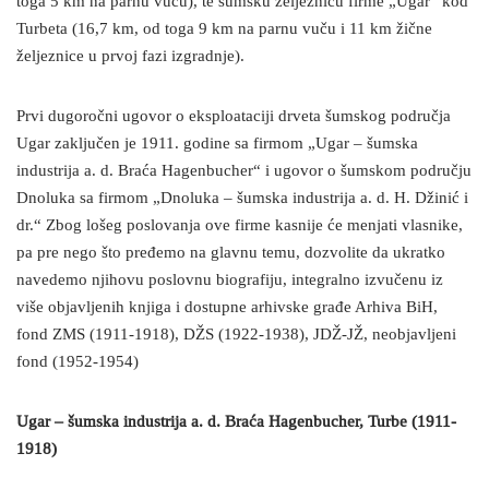
toga 5 km na parnu vuču), te šumsku željeznicu firme „Ugar“ kod
Turbeta (16,7 km, od toga 9 km na parnu vuču i 11 km žične
željeznice u prvoj fazi izgradnje).
Prvi dugoročni ugovor o eksploataciji drveta šumskog područja
Ugar zaključen je 1911. godine sa firmom „Ugar – šumska
industrija a. d. Braća Hagenbucher“ i ugovor o šumskom području
Dnoluka sa firmom „Dnoluka – šumska industrija a. d. H. Džinić i
dr.“ Zbog lošeg poslovanja ove firme kasnije će menjati vlasnike,
pa pre nego što pređemo na glavnu temu, dozvolite da ukratko
navedemo njihovu poslovnu biografiju, integralno izvučenu iz
više objavljenih knjiga i dostupne arhivske građe Arhiva BiH,
fond ZMS (1911-1918), DŽS (1922-1938), JDŽ-JŽ, neobjavljeni
fond (1952-1954)
Ugar – šumska industrija a. d. Braća Hagenbucher, Turbe (1911-
1918)