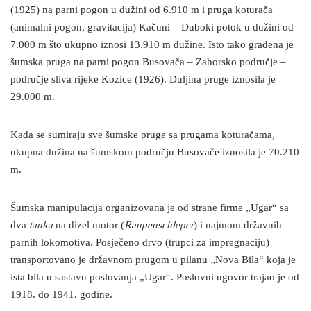
(1925) na parni pogon u dužini od 6.910 m i pruga koturača
(animalni pogon, gravitacija) Kačuni – Duboki potok u dužini od
7.000 m što ukupno iznosi 13.910 m dužine. Isto tako građena je
šumska pruga na parni pogon Busovača – Zahorsko područje –
područje sliva rijeke Kozice (1926). Duljina pruge iznosila je
29.000 m.
Kada se sumiraju sve šumske pruge sa prugama koturačama,
ukupna dužina na šumskom području Busovače iznosila je 70.210
m.
Šumska manipulacija organizovana je od strane firme „Ugar“ sa
dva
tanka
na dizel motor (
Raupenschleper
) i najmom državnih
parnih lokomotiva. Posječeno drvo (trupci za impregnaciju)
transportovano je državnom prugom u pilanu „Nova Bila“ koja je
ista bila u sastavu poslovanja „Ugar“. Poslovni ugovor trajao je od
1918. do 1941. godine.