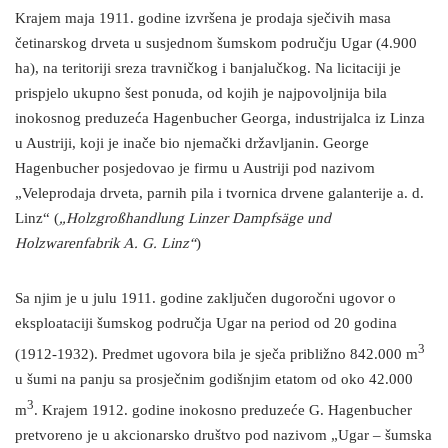
Krajem maja 1911. godine izvršena je prodaja sječivih masa
četinarskog drveta u susjednom šumskom području Ugar (4.900
ha), na teritoriji sreza travničkog i banjalučkog. Na licitaciji je
prispjelo ukupno šest ponuda, od kojih je najpovoljnija bila
inokosnog preduzeća Hagenbucher Georga, industrijalca iz Linza
u Austriji, koji je inače bio njemački državljanin. George
Hagenbucher posjedovao je firmu u Austriji pod nazivom
„Veleprodaja drveta, parnih pila i tvornica drvene galanterije a. d.
Linz“ (
„Holzgroßhandlung Linzer Dampfsäge und
Holzwarenfabrik A. G. Linz“
)
Sa njim je u julu 1911. godine zaključen dugoročni ugovor o
eksploataciji šumskog područja Ugar na period od 20 godina
3
(1912-1932). Predmet ugovora bila je sječa približno 842.000 m
u šumi na panju sa prosječnim godišnjim etatom od oko 42.000
3
m
. Krajem 1912. godine inokosno preduzeće G. Hagenbucher
pretvoreno je u akcionarsko društvo pod nazivom „Ugar – šumska