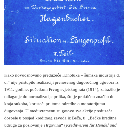
Kako novoosnovano preduzeće „Dnoluka – šumska industrija d.
d.“ nije pristupilo realizaciji prenesenog dugoročnog ugovora iz
1911. godine, početkom Prvog svjetskog rata (1914), zatražilo je
odlaganje do normalizacije prilika, što je praktično značilo do
kraja sukoba, koristeći pri tome odredbe o moratorijumu
dugovanja. U međuvremenu su gotovo sve akcije preduzeća
dospele u posjed kreditnog zavoda iz Beča, tj. „Bečke kreditne
udruge za poslovanje i trgovinu“ (
Kreditverein für Handel und