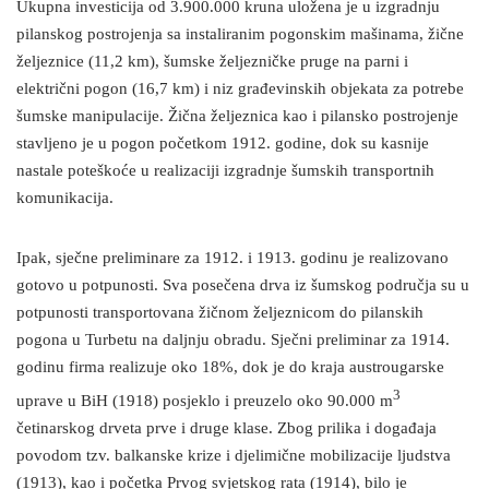
Ukupna investicija od 3.900.000 kruna uložena je u izgradnju
pilanskog postrojenja sa instaliranim pogonskim mašinama, žične
željeznice (11,2 km), šumske željezničke pruge na parni i
električni pogon (16,7 km) i niz građevinskih objekata za potrebe
šumske manipulacije. Žična željeznica kao i pilansko postrojenje
stavljeno je u pogon početkom 1912. godine, dok su kasnije
nastale poteškoće u realizaciji izgradnje šumskih transportnih
komunikacija.
Ipak, sječne preliminare za 1912. i 1913. godinu je realizovano
gotovo u potpunosti. Sva posečena drva iz šumskog područja su u
potpunosti transportovana žičnom željeznicom do pilanskih
pogona u Turbetu na daljnju obradu. Sječni preliminar za 1914.
godinu firma realizuje oko 18%, dok je do kraja austrougarske
3
uprave u BiH (1918) posjeklo i preuzelo oko 90.000 m
četinarskog drveta prve i druge klase. Zbog prilika i događaja
povodom tzv. balkanske krize i djelimične mobilizacije ljudstva
(1913), kao i početka Prvog svjetskog rata (1914), bilo je