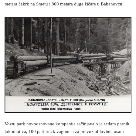
metara čekrk na Smetu i 800 metara duge žičare u Babanovcu.
Vozni park novoosnovane kompanije sačinjavalo je sedam parnih
lokomotiva, 100 pari truck vagoneta za prevoz oblovine, osam