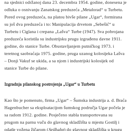
na sjednici održanoj dana 23. decembra 1954. godine, donesena je
odluka o osnivanju Zanatskog preduzeća „Metalorad“ u Turbetu.
Pored ovog preduzeća, na platou bivše pilane „Ugar“, formirana
su još dva preduzeća i to: Manipulacija drvetom „Sebešić“ u
Turbetu i Ciglana i crepana „Lašva“ Turbe (1947). Sva pobrojana
preduzeća koristila su industrijsku prugu izgrađenu davne 1911.
godine, do stanice Turbe. Obustavljanjem putničkog 1973. i
teretnog saobraćaja 1975. godine, pruga uzanog kolosijeka Lašva
– Donji Vakuf se ukida, a sa njom i industrijski kolosijek od
stanice Turbe do pilane.
Izgradnja pilanskog postrojenja „Ugar“ u Turbetu
Kao što je pomenuto, firma „Ugar“ – Šumska industrija a. d. Braća
Hagenbucher sa eksploatacijom šumskog područja Ugar počela je
sa radom 1912. godine. Posječeno stabla transportovana su
prugom na parnu vuču do glavnog skladžišta u mjestu Gostilj i
odatle vožena žičarom (
Seilbahn
) do glavnog skladžišta u krugu