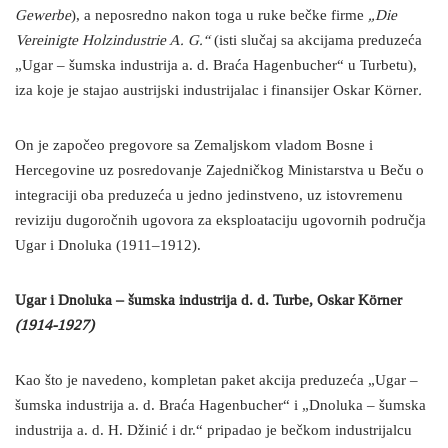
Gewerbe
), a neposredno nakon toga u ruke bečke firme
„Die
Vereinigte Holzindustrie A. G.“
(isti slučaj sa akcijama preduzeća
„Ugar – šumska industrija a. d. Braća Hagenbucher“ u Turbetu),
iza koje je stajao austrijski industrijalac i finansijer Oskar Körner
.
On je započeo pregovore sa Zemaljskom vladom Bosne i
Hercegovine uz posredovanje Zajedničkog Ministarstva u Beču o
integraciji oba preduzeća u jedno jedinstveno, uz istovremenu
reviziju dugoročnih ugovora za eksploataciju ugovornih područja
Ugar i Dnoluka (1911–1912).
Ugar i Dnoluka – šumska industrija d. d. Turbe, Oskar Körner
(1914-1927)
Kao što je navedeno, kompletan paket akcija preduzeća „Ugar –
šumska industrija a. d. Braća Hagenbucher“ i „Dnoluka – šumska
industrija a. d. H. Džinić i dr.“ pripadao je bečkom industrijalcu