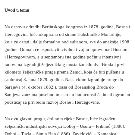
Uvod u temu
Na osnovu odredbi Berlinskoga kongresa iz 1878. godine, Bosna i
Hercegovina biće okupirana od strane Habsburške Monarhije,
koja će ostati i dalje formalno pod sultanom, sve do aneksije 1908.
godine. Odmah će uspostaviti civilnu i vojnu upravu nad Bosnom
i Hercegovinom, a u septembru iste godine počinju intenzivni
radovi na izgradnji željezničkog mosta između dva Broda i prvi
kilometri željezničke pruge prema Zenici, koja će biti puštena u
saobraćaj 8. juna 1879. godine. Nastavkom izgradnje pruge do
Sarajeva (4. oktobra 1882.), trasa od Bosanskog Broda do
Sarajeva zauzima posebno mjesto i u budućnosti će imati ogroman
podsticaj za privredni razvoj Bosne i Hercegovine.
Na ovu glavnu prugu, dolinom rijeke Bosne, biće izgrađeni
željeznički industrijski odvojci Doboj – Usora – Pribinić (1886),
Doboj – Tuzla – Simin Han (1886), Zavidovići – Kamenica