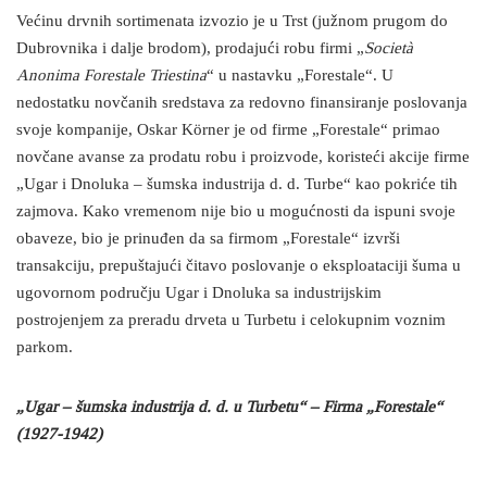
Većinu drvnih sortimenata izvozio je u Trst (južnom prugom do
Dubrovnika i dalje brodom), prodajući robu firmi „
Società
Anonima Forestale Triestina
“ u nastavku „Forestale“. U
nedostatku novčanih sredstava za redovno finansiranje poslovanja
svoje kompanije, Oskar Körner je od firme „Forestale“ primao
novčane avanse za prodatu robu i proizvode, koristeći akcije firme
„Ugar i Dnoluka – šumska industrija d. d. Turbe“ kao pokriće tih
zajmova. Kako vremenom nije bio u mogućnosti da ispuni svoje
obaveze, bio je prinuđen da sa firmom „Forestale“ izvrši
transakciju, prepuštajući čitavo poslovanje o eksploataciji šuma u
ugovornom području Ugar i Dnoluka sa industrijskim
postrojenjem za preradu drveta u Turbetu i celokupnim voznim
parkom.
„Ugar – šumska industrija d. d. u Turbetu“ – Firma „Forestale“
(1927-1942)