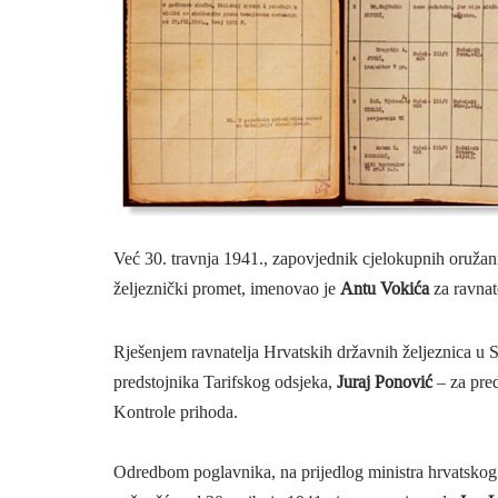
Već 30. travnja 1941., zapovjednik cjelokupnih oruža
željeznički promet, imenovao je
Antu Vokića
za ravnat
Rješenjem ravnatelja Hrvatskih državnih željeznica u S
predstojnika Tarifskog odsjeka,
Juraj Ponović
– za pre
Kontrole prihoda.
Odredbom poglavnika, na prijedlog ministra hrvatskog 