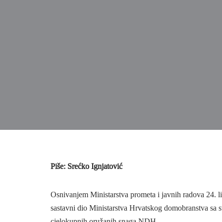
Piše: Srećko Ignjatović
Osnivanjem Ministarstva prometa i javnih radova 24. lip
sastavni dio Ministarstva Hrvatskog domobranstva sa 
cjelokupnih oružanih snaga NDH.