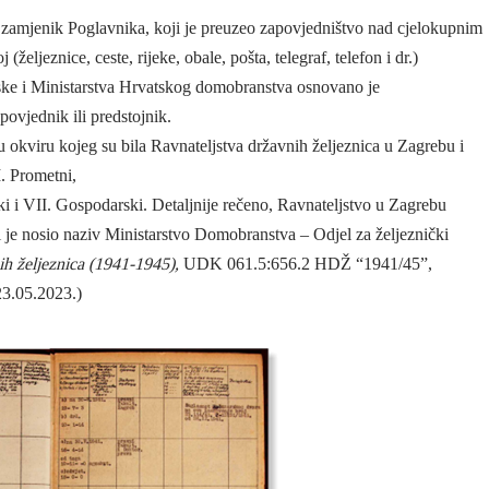
, zamjenik Poglavnika, koji je preuzeo zapovjedništvo nad cjelokupnim
jeznice, ceste, rijeke, obale, pošta, telegraf, telefon i dr.)
ke i Ministarstva Hrvatskog domobranstva osnovano je
povjednik ili predstojnik.
 u okviru kojeg su bila Ravnateljstva državnih željeznica u Zagrebu i
I. Prometni,
ski i VII. Gospodarski. Detaljnije rečeno, Ravnateljstvo u Zagrebu
ji je nosio naziv Ministarstvo Domobranstva – Odjel za željeznički
ih željeznica (1941-1945),
UDK 061.5:656.2 HDŽ “1941/45”,
 23.05.2023.)