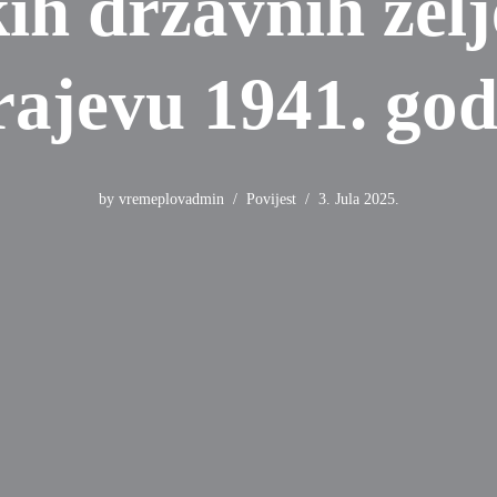
ih državnih želj
rajevu 1941. god
by
vremeplovadmin
Povijest
3. Jula 2025.