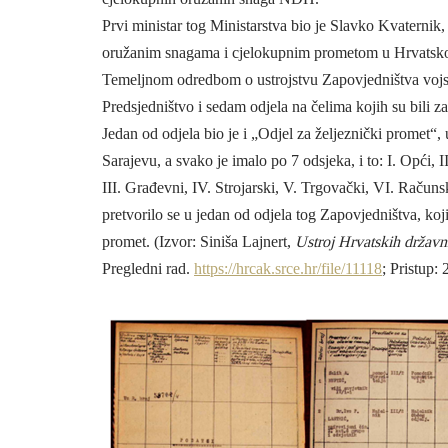
Prvi ministar tog Ministarstva bio je Slavko Kvaternik
oružanim snagama i cjelokupnim prometom u Hrvatskoj (žel
Temeljnom odredbom o ustrojstvu Zapovjedništva vojs
Predsjedništvo i sedam odjela na čelima kojih su bili za
Jedan od odjela bio je i „Odjel za željeznički promet“,
Sarajevu, a svako je imalo po 7 odsjeka, i to: I. Opći, I
III. Građevni, IV. Strojarski, V. Trgovački, VI. Račun
pretvorilo se u jedan od odjela tog Zapovjedništva, ko
promet. (Izvor: Siniša Lajnert,
Ustroj Hrvatskih državn
Pregledni rad.
https://hrcak.srce.hr/file/11118
; Pristup: