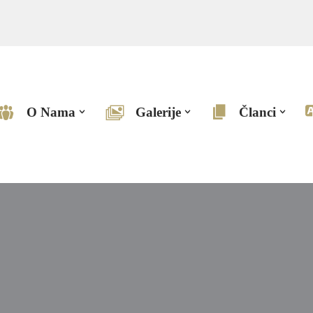
O Nama
Galerije
Članci