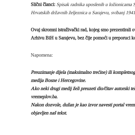
Slični članci:
Spisak radnika uposlenih u ložionicama S
Hrvatskih državnih željeznica u Sarajevu, svibanj 194
Ovaj skromni istraživački rad, kojeg smo prezentiral
Arhivu BiH u Sarajevu, bez čije pomoći u preporuci kor
Napomena:
Preuzimanje dijela (maksimalno trećine) ili kompletno
medija Bosne i Hercegovine.
Ako neki drugi medij želi preuzeti dio/čitav autorski t
vremeplov.ba.
Nakon dozvole, dužan je kao izvor navesti portal vreme
objavljen naš tekst.