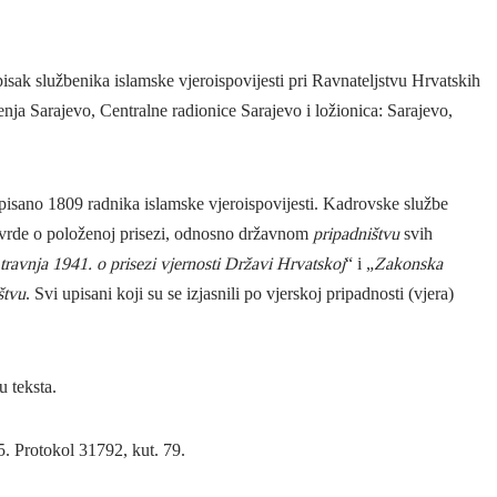
spisak službenika islamske vjeroispovijesti pri Ravnateljstvu Hrvatskih
jenja Sarajevo, Centralne radionice Sarajevo i ložionica: Sarajevo,
isano 1809 radnika islamske vjeroispovijesti. Kadrovske službe
otvrde o položenoj prisezi, odnosno državnom
pripadništvu
svih
ravnja 1941. o prisezi vjernosti Državi Hrvatskoj
“ i „
Zakonska
štvu
. Svi upisani koji su se izjasnili po vjerskoj pripadnosti (vjera)
u teksta.
 Protokol 31792, kut. 79.