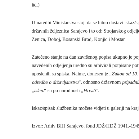
itd.).
U naredbi Ministarstva stoji da se hitno dostavi iskaz/
državnih željeznica Sarajevo i to od: Strojarskog odjel
Zenica, Doboj, Bosanski Brod, Konjic i Mostar.
Zatečeno stanje na dan završenog popisa ukupno je pop
navedenih odjeljenja uredno su arhivirali potpisane p
uposlenih sa spiska. Naime, donesen je „
Zakon od 10. t
odredba o državljanstvu
“, odnosno državnom
pripadni
„
islam
“ su po narodnosti „
Hrvati
“.
Iskaz/spisak službenika možete vidjeti u galeriji na kraj
Izvor: Arhiv BiH Sarajevo, fond JDŽ/HDŽ 1941.-1945.