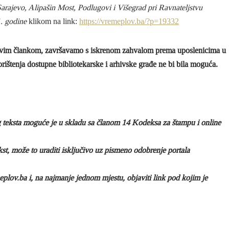
arajevo, Alipašin Most, Podlugovi i Višegrad pri
Ravnateljstvu
1. godine
klikom na link:
https://vremeplov.ba/?p=19332
i ovim člankom, završavamo s iskrenom zahvalom prema uposlenicima u
ištenja dostupne bibliotekarske i arhivske građe ne bi bila moguća.
g teksta moguće je u skladu sa članom 14 Kodeksa za štampu i online
ekst, može to uraditi isključivo uz pismeno odobrenje portala
plov.ba i, na najmanje jednom mjestu, objaviti link pod kojim je