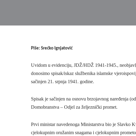
Piše: Srećko Ignjatović
Uvidom u evidenciju, JDŽ/HDŽ 1941-1945., neobjavlje
donosimo spisak/iskaz službenika islamske vjeroispovi
sačinjen 21. srpnja 1941. godine.
Spisak je sačinjen na osnovu brzojavnog naređenja (od
Domobranstva – Odjel za željeznički promet.
Prvi ministar navedenoga Ministarstva bio je Slavko K
cjelokupnim oružanim snagama i cjelokupnim prometom u 