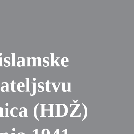
 islamske
ateljstvu
nica (HDŽ)