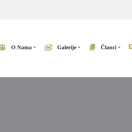
O Nama
Galerije
Članci