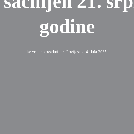
 sačinjen 21. srp
godine
by
vremeplovadmin
Povijest
4. Jula 2025.