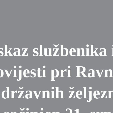
skaz službenika
ovijesti pri Ravn
 državnih željez