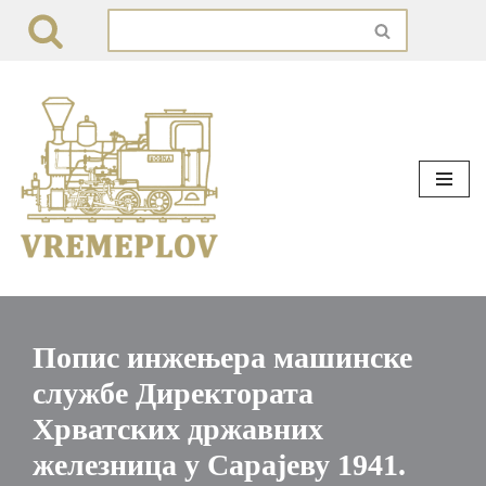
Skip
to
content
Попис инжењера машинске
службе Директората
Хрватских државних
железница у Сарајеву 1941.