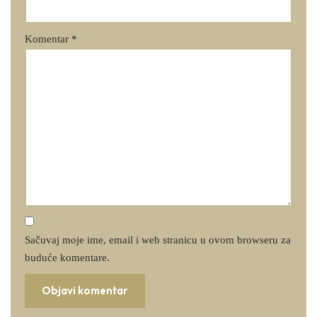
Komentar
*
Sačuvaj moje ime, email i web stranicu u ovom browseru za
buduće komentare.