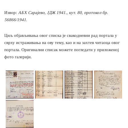
Извор:
АБХ Сарајево, ЈДЖ 1941., кут. 80, протокол бр.
56866/1941.
Циљ објављивања овог списка је свакодневни рад портала у
сврху истраживања на ову тему, као и на захтев читаоца овог
портала. Оригинални списак можете погледати у приложеној
фото галерији.