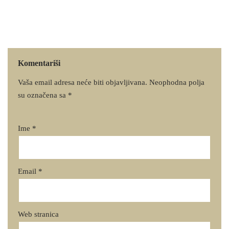
Komentariši
Vaša email adresa neće biti objavljivana.
Neophodna polja
su označena sa
*
Ime
*
Email
*
Web stranica