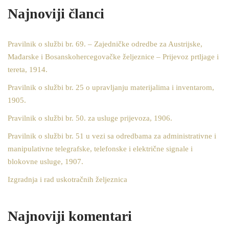
Najnoviji članci
Pravilnik o službi br. 69. – Zajedničke odredbe za Austrijske,
Mađarske i Bosanskohercegovačke željeznice – Prijevoz prtljage i
tereta, 1914.
Pravilnik o službi br. 25 o upravljanju materijalima i inventarom,
1905.
Pravilnik o službi br. 50. za usluge prijevoza, 1906.
Pravilnik o službi br. 51 u vezi sa odredbama za administrativne i
manipulativne telegrafske, telefonske i električne signale i
blokovne usluge, 1907.
Izgradnja i rad uskotračnih željeznica
Najnoviji komentari