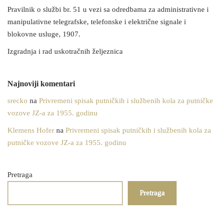
Pravilnik o službi br. 51 u vezi sa odredbama za administrativne i
manipulativne telegrafske, telefonske i električne signale i
blokovne usluge, 1907.
Izgradnja i rad uskotračnih željeznica
Najnoviji komentari
srecko
na
Privremeni spisak putničkih i službenih kola za putničke
vozove JZ-a za 1955. godinu
Klemens Hofer
na
Privremeni spisak putničkih i službenih kola za
putničke vozove JZ-a za 1955. godinu
Pretraga
Pretraga