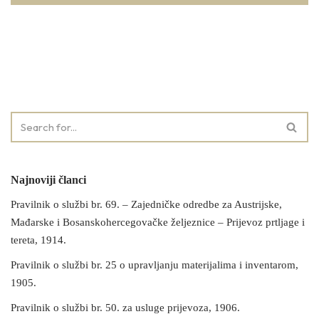
Najnoviji članci
Pravilnik o službi br. 69. – Zajedničke odredbe za Austrijske,
Mađarske i Bosanskohercegovačke željeznice – Prijevoz prtljage i
tereta, 1914.
Pravilnik o službi br. 25 o upravljanju materijalima i inventarom,
1905.
Pravilnik o službi br. 50. za usluge prijevoza, 1906.