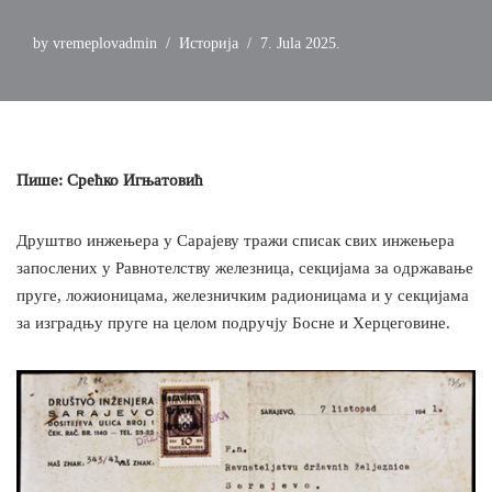
by
vremeplovadmin
Историја
7. Jula 2025.
Пише: Срећко Игњатовић
Друштво инжењера у Сарајеву тражи списак свих инжењера
запослених у Равнотелству железница, секцијама за одржавање
пруге, ложионицама, железничким радионицама и у секцијама
за изградњу пруге на целом подручју Босне и Херцеговине.