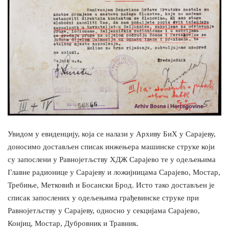
Увидом у евиденцију, која се налази у Архиву БиХ у Сарајеву,
доносимо достављен списак инжењера машинске струке који
су запослени у Равнојетљству ХДЖ Сарајево те у одељењима
Главне радионице у Сарајеву и ложијницама Сарајево, Мостар,
Требиње, Метковић и Босански Брод. Истo тако достављен је
списак запослених у одељењима грађевинске струке при
Равнојетљству у Сарајеву, односно у секцијама Сарајево,
Конјиц, Мостар, Дубровник и Травник.