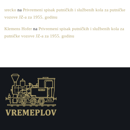
srecko
na
Privremeni spisak putničkih i službenih kola za putničke
vozove JZ-a za 1955. godinu
Klemens Hofer
na
Privremeni spisak putničkih i službenih kola za
putničke vozove JZ-a za 1955. godinu