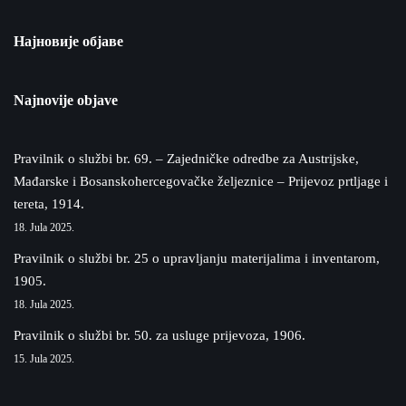
Најновије објаве
Najnovije objave
Pravilnik o službi br. 69. – Zajedničke odredbe za Austrijske,
Mađarske i Bosanskohercegovačke željeznice – Prijevoz prtljage i
tereta, 1914.
18. Jula 2025.
Pravilnik o službi br. 25 o upravljanju materijalima i inventarom,
1905.
18. Jula 2025.
Pravilnik o službi br. 50. za usluge prijevoza, 1906.
15. Jula 2025.