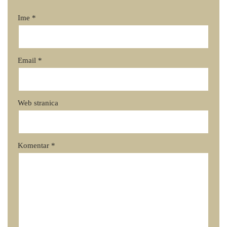
Ime
*
Email
*
Web stranica
Komentar
*