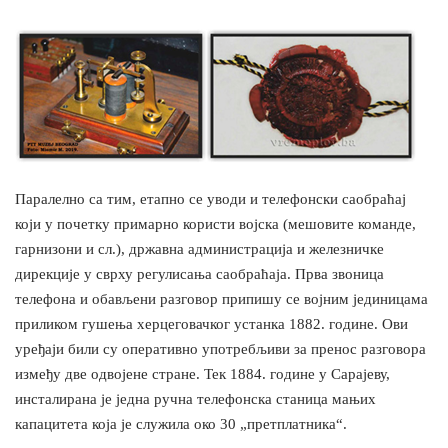
Паралелно са тим, етапно се уводи и телефонски саобраћај
који у почетку примарно користи војска (мешовите команде,
гарнизони и сл.), државна администрација и железничке
дирекције у сврху регулисања саобраћаја. Прва звоница
телефона и обављени разговор припишу се војним јединицама
приликом гушења херцеговачког устанка 1882. године. Ови
уређаји били су оперативно употребљиви за пренос разговора
између две одвојене стране. Тек 1884. године у Сарајеву,
инсталирана је једна ручна телефонска станица мањих
капацитета која је служила око 30 „претплатника“.