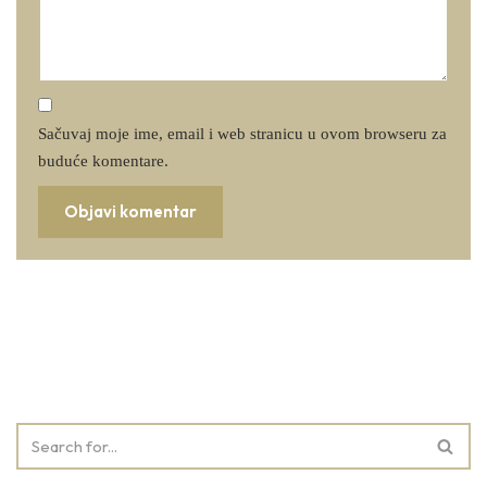
Sačuvaj moje ime, email i web stranicu u ovom browseru za
buduće komentare.