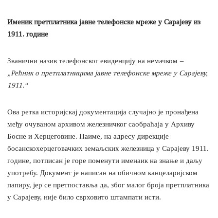
Именик претплатника јавне телефонске мреже у Сарајеву из
1911. године
Званични назив телефонског евиденцију на немачком
–
„Рећник о претплатницима јавне телефонске мреже у Сарајеву,
1911.“
Ова ретка историјскај документација случајно је пронађена
међу очуваном архивом железничког саобраћаја у Архиву
Босне и Херцеговине. Наиме, на адресу дирекције
босанскохерцеговачких земаљских железница у Сарајеву 1911.
године, потписан је горе поменути именаик на знање и даљу
употребу. Документ је написан на обичном канцеларијском
папиру, јер се претпоставља да, због малог броја претплатника
у Сарајеву, није било сврховито штампати исти.