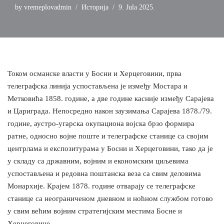
by
vremeplovadmin
Историја
9. Jula 2025.
Током османске власти у Босни и Херцеговини, прва
телеграфска линија успостављена је између Мостара и
Метковића 1858. године, а две године касније између Сарајева
и Цариграда. Непосредно након заузимања Сарајева 1878./79.
године, аустро-угарска окупациона војска брзо формира
ратне, односно војне поште и телеграфске станице са својим
центрлaма и експозитурама у Босни и Херцеговини, тако да је
у складу са државним, војним и економским циљевима
успостављена и редовна поштанска веза са свим деловима
Монархије. Крајем 1878. године отварају се телеграфске
станице са неограниченом дневном и ноћном службом готово
у свим већим војним стратегијским местима Босне и
Херцеговине.