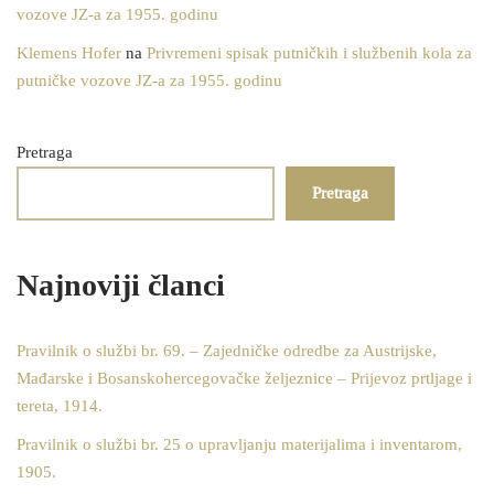
vozove JZ-a za 1955. godinu
Klemens Hofer
na
Privremeni spisak putničkih i službenih kola za
putničke vozove JZ-a za 1955. godinu
Pretraga
Pretraga
Najnoviji članci
Pravilnik o službi br. 69. – Zajedničke odredbe za Austrijske,
Mađarske i Bosanskohercegovačke željeznice – Prijevoz prtljage i
tereta, 1914.
Pravilnik o službi br. 25 o upravljanju materijalima i inventarom,
1905.