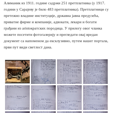
Алиманик из 1911. године садржи 251 претплатника (у 1917.
години у Сарајеву је било 483 претплатника). Претплатници су
претежно владине институције, државна јавна предузећа,
приватне фирме и компаније, адвокати, лекари и богати
грађани из aristократских породица. У прилогу овог чланка
можете посетити фотогалерију и прегледати овај вредан
документ са напоменом да ексклузивно, путем нашег портала,
први пут види светлост дана.