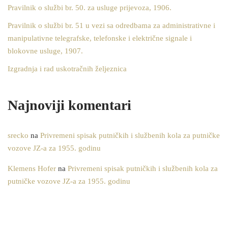
Pravilnik o službi br. 50. za usluge prijevoza, 1906.
Pravilnik o službi br. 51 u vezi sa odredbama za administrativne i
manipulativne telegrafske, telefonske i električne signale i
blokovne usluge, 1907.
Izgradnja i rad uskotračnih željeznica
Najnoviji komentari
srecko
na
Privremeni spisak putničkih i službenih kola za putničke
vozove JZ-a za 1955. godinu
Klemens Hofer
na
Privremeni spisak putničkih i službenih kola za
putničke vozove JZ-a za 1955. godinu