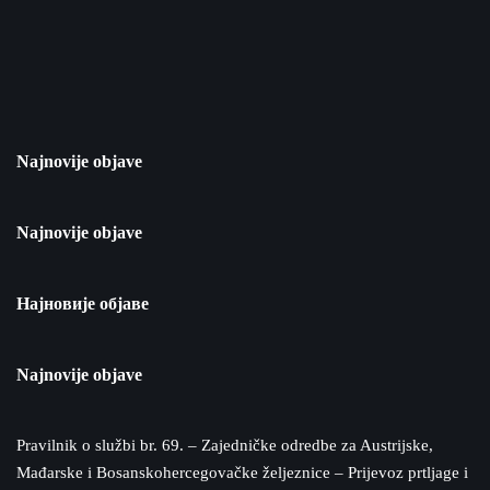
Najnovije objave
Najnovije objave
Најновије објаве
Najnovije objave
Pravilnik o službi br. 69. – Zajedničke odredbe za Austrijske,
Mađarske i Bosanskohercegovačke željeznice – Prijevoz prtljage i