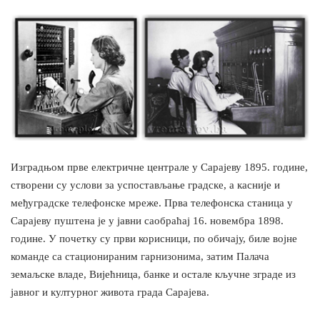
Изградњом прве електричне централе у Сарајеву 1895. године,
створени су услови за успостављање градске, а касније и
међуградске телефонске мреже. Прва телефонска станица у
Сарајеву пуштена је у јавни саобраћај 16. новембра 1898.
године. У почетку су први корисници, по обичају, биле војне
команде са стационираним гарнизонима, затим Палача
земаљске владе, Вијећница, банке и остале кључне зграде из
јавног и културног живота града Сарајева.