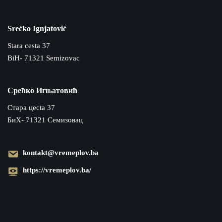
Srećko Ignjatović
Stara cesta 37
BiH- 71321 Semizovac
Срећко Игњатовић
Cтара цecta 37
БиХ- 71321 Семизовац
kontakt@vremeplov.ba
https://vremeplov.ba/