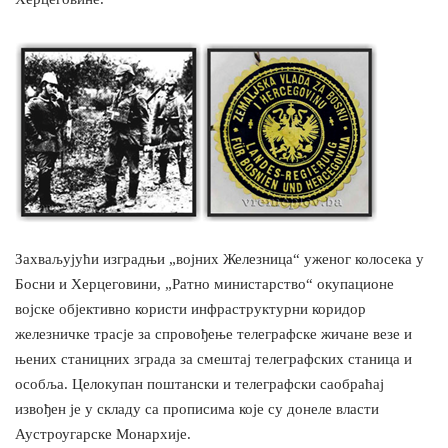
Захваљујући изградњи „војних Железница“ уженог колосека у
Босни и Херцеговини, „Ратно министарство“ окупационе
војске објективно користи инфраструктурни коридор
железничке трасје за спровођење телеграфске жичане везе и
њених станицних зграда за смештај телеграфских станица и
особља. Целокупан поштански и телеграфски саобраћај
извођен је у складу са прописима које су донеле власти
Аустроугарске Монархије.