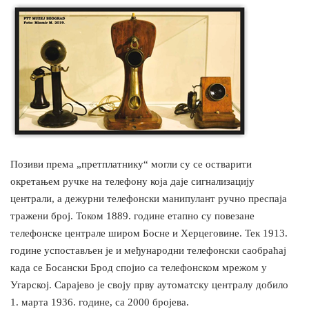
Позиви према „претплатнику“ могли су се остварити
окретањем ручке на телефону која даје сигнализацију
централи, а дежурни телефонски манипулант ручно преспаја
тражени број. Током 1889. године етапно су повезане
телефонске централе широм Босне и Херцеговине. Тек 1913.
године успостављен је и међународни телефонски саобраћај
када се Босански Брод спојио са телефонском мрежом у
Угарској. Сарајево је своју прву аутоматску централу добило
1. марта 1936. године, са 2000 бројева.