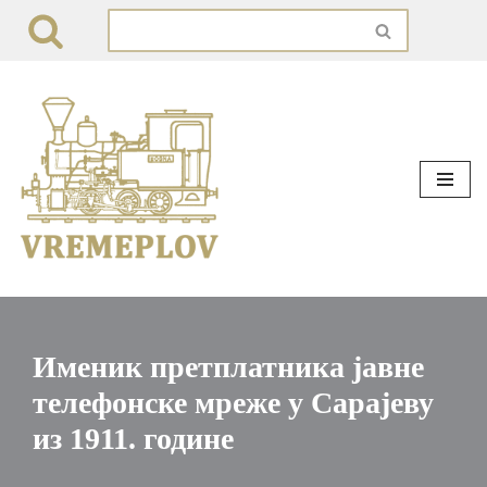
Skip
to
content
Именик претплатника јавне
телефонске мреже у Сарајеву
из 1911. године