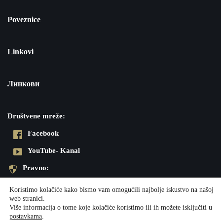
Poveznice
Linkovi
Линкови
Društvene mreže:
Facebook
YouTube- Kanal
Pravno:
Pravila privatnosti
Koristimo kolačiće kako bismo vam omogućili najbolje iskustvo na našoj
web stranici.
Impresum
Više informacija o tome koje kolačiće koristimo ili ih možete isključiti u
postavkama
.
Neve
| Powered by
WordPress