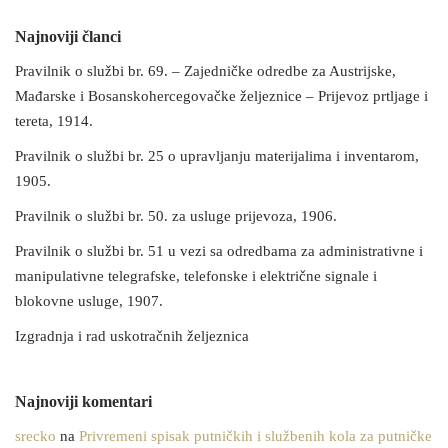
Najnoviji članci
Pravilnik o službi br. 69. – Zajedničke odredbe za Austrijske,
Mađarske i Bosanskohercegovačke željeznice – Prijevoz prtljage i
tereta, 1914.
Pravilnik o službi br. 25 o upravljanju materijalima i inventarom,
1905.
Pravilnik o službi br. 50. za usluge prijevoza, 1906.
Pravilnik o službi br. 51 u vezi sa odredbama za administrativne i
manipulativne telegrafske, telefonske i električne signale i
blokovne usluge, 1907.
Izgradnja i rad uskotračnih željeznica
Najnoviji komentari
srecko
na
Privremeni spisak putničkih i službenih kola za putničke