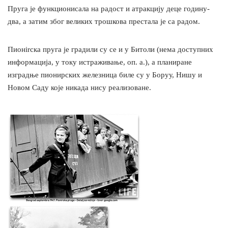
Пруга је функционисала на радост и атракцију деце годину-
два, а затим због великих трошкова престала је са радом.
Пионirска пруга је градили су се и у Битоли (нема доступних
информација, у току истраживање, оп. а.), а планиране
изградње пионирских железница биле су у Боруу, Нишу и
Новом Саду које никада нису реализоване.