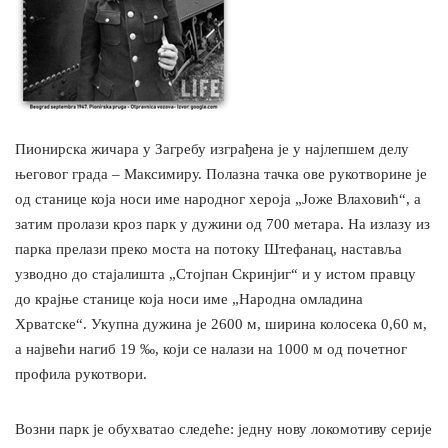
Пионирска жичара у Загребу изграђена је у најлепшем делу
његовог града – Максимиру. Полазна тачка ове рукотворине је
од станице која носи име народног хероја „Јоже Влаховић“, а
затим пролази кроз парк у дужини од 700 метара. На излазу из
парка прелази преко моста на потоку Штефанац, наставља
узводно до стајалишта „Стојпан Скринјиг“ и у истом правцу
до крајње станице која носи име „Народна омладина
Хрватске“. Укупна дужина је 2600 м, ширина колосека 0,60 м,
а највећи нагиб 19 ‰, који се налази на 1000 м од почетног
профила рукотвори.
Возни парк је обухватао следеће: једну нову локомотиву серије