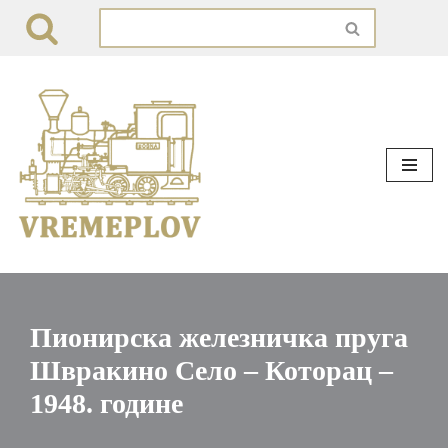
Skip
to
content
Пионирска железничка пруга
Швракино Село – Которац –
1948. године