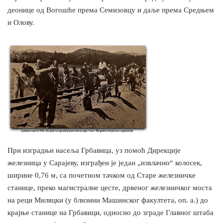
деонице од Вогошће према Семизовцу и даље према Средњем
и Олову.
При изградњи насеља Грбавица, уз помоћ Дирекције
железница у Сарајеву, изграђен је један „извлачно“ колосек,
ширине 0,76 м, са почетном тачком од Старе железничке
станице, преко магистралне цесте, дрвеног железничког моста
на реци Миляцки (у близини Машинског факултета, оп. а.) до
крајње станице на Грбавици, односно до зграде Главног штаба