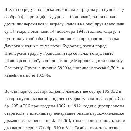
Шеста по реду пионерска железница изграђена је и пуштена у
саобраћај на релацији „Даурова – Слановац“, односно као
други пионерски воз у Загребу. Радови на овој прузи започели
су 14. маја, а окончани 14. новембра 1948. године, када је и
пуштена у саобраћај. Пруга почиње из приградског насеља
Даурова и уздиже се уз поток Будровац, затим поред
Пионерског града у Гранешини где се налази стајалиште
„Пионерски град“, води до станице Мирошевац и завршава у
Слановцу. Пруга је дугачка 5920 м, ширине колосека 0,76 м, а
највећи нагиб је 18,5 ‰.
Вожни парк се састоји од једне локомотиве серије 185-032 и
четири путничка вагона, од чега су два вучена кола серије Cas
бр. 205 и 206 произведена 1907. и 1912. године (преправљена
стара кола, у власништву некадашње бивше царско-кнежевске
државне железнице – к.u.k. BHStB, типа салонских кола), као и
два вагона серије Cas бр. 310 и 311. Такође, у саставу возног