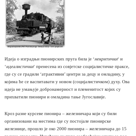
Идеја о изградњи пионирских пруга била је ‘
некритички
‘ и
‘
идеалистички
‘ пренесена из совјетске социјалистичке праксе,
где су се градили ‘атрактивни’ центри за децу и омладину, у
којима ће се васпитавати у новом (социјалистичком) духу. Ова
идеја не умањује добронамерност и племенитост којих су
прихватили пионири и омладина тање Југославије.
Кроз разне курсеве пионира – железничара који су били
организовани на местима где су постојале пионирске
железнице, прошло је око 2000 пионира – железничара до 15