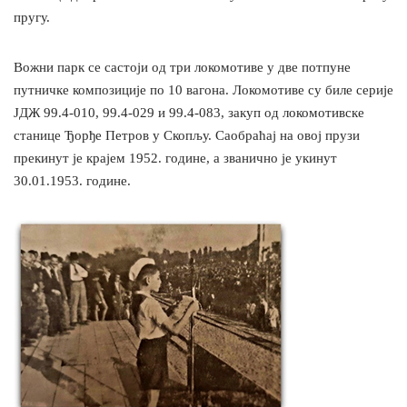
пругу.
Вожни парк се састоји од три локомотиве у две потпуне
путничке композиције по 10 вагона. Локомотиве су биле серије
ЈДЖ 99.4-010, 99.4-029 и 99.4-083, закуп од локомотивске
станице Ђорђе Петров у Скопљу. Саобраћај на овој прузи
прекинут је крајем 1952. године, а званично је укинут
30.01.1953. године.