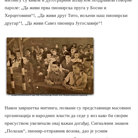
митингу су киком и дуготрајним аплаузом поздравили говорне
пароле: „Да живи прва пионирска пруга у Босни и
Херцеговини“!, „Да живи друг Тито, вољени наш пионирски
другар“!, „Да живи Савез пионира Југославије“!
Након завршетка митинга, позвани су представници масовних
организација и народних власти да седе у воз како би својим
присуством увеличали овај важан догађај. Сигналним знаком
„Полазак“, пионир-отправник возова, дао је усним