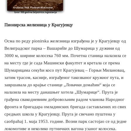
Пионирска желизница у Крагујевцу
Осма по реду pionirska железница изграђена је у Крагујевцу од
Велиградског парка – Вашариšte до Шумарица у дужини од
3000 м, ширине колосека 760 мм. Почетна станица налазила се
на месту где је сада Машински факултет и кретала се према
Шумарицама секући косо пут Крагујевац – Горњи Милановац,
затим трасом, касније, изграђеног такозваног кружног пута, и
завршавала до крајње станице „Ловачки домаћин“ која се
налазила на месту данашњег хотела „Шумарице“. Пруга је
грађена свакодневним добровољним радом чланова Народног
фронта и бригадара омладинских бригада састављених из свих
средњих школа у Крагујевцу. Пруга је свечано пуштена у
саобраћај 1. маја 1953. године. Возни парк састојао се од једне
локомотиве и неколико путничких вагона узаног колосека.