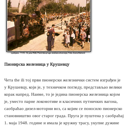
Пионирска железница у Крушевцу
Чета the ili тој први пионерски железнички систем изграђен је
у Крушевцу, који је, у техничком погледу, представљао велики
корак напред. Наиме, то је једина пионерска железница којом
је, уместо парне локомотиве и класичних путничких вагона,
саобраћао дизел-моторни воз, са којим се поносило пионерско
становништво овог старог града. Пруга је пуштена у саобраћај
1. маја 1948. године и имала је кружну трасу, укупне дужине