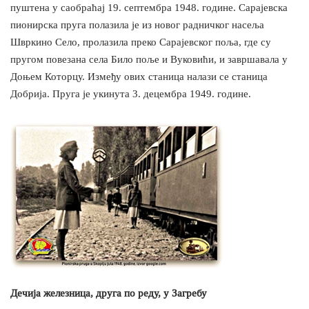
пуштена у саобраћај 19. септембра 1948. године. Сарајевска
пионирска пруга полазила је из новог радничког насеља
Швркино Село, пролазила преко Сарајевског поља, где су
пругом повезана села Било поље и Вуковићи, и завршавала у
Доњем Которцу. Између ових станица налази се станица
Добрија. Пруга је укинута 3. децембра 1949. године.
Дечија железница, друга по реду, у Загребу