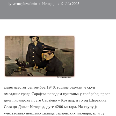
by
vremeplovadmin
Историја
9. Jula 2025.
Деветнаестог септембра 1948. године одржан је скуп
омладине града Сарајева поводом пуштања у саобраћај првог
дела пионирске пруге Сарајево – Крупац, и то од Швракина
Села до Доњег Которца, дуге 4200 метара. На скупу је
учествовало неколико хиљада сарајевских пионира, који су