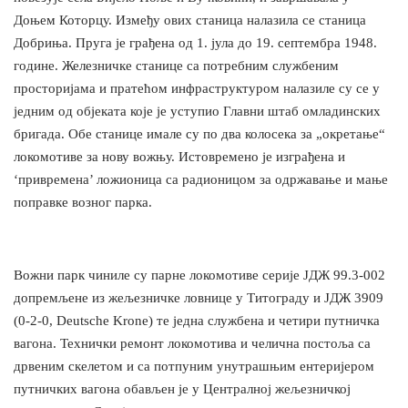
Доњем Которцу. Између ових станица налазила се станица
Добриња. Пруга је грађена од 1. јула до 19. септембра 1948.
године. Железничке станице са потребним службеним
просторијама и пратећом инфраструктуром налазиле су се у
једним од објеката које је уступио Главни штаб омладинских
бригада. Обе станице имале су по два колосека за „окретање“
локомотиве за нову вожњу. Истовремено је изграђена и
‘привремена’ ложионица са радионицом за одржавање и мање
поправке возног парка.
Вожни парк чиниле су парне локомотиве серије ЈДЖ 99.3-002
допремљене из жељезничке ловнице у Титограду и ЈДЖ 3909
(0-2-0, Deutsche Krone) те једна службена и четири путничка
вагона. Технички ремонт локомотива и челична постоља са
дрвеним скелетом и са потпуним унутрашњим ентеријером
путничких вагона обављен је у Централној жељезничкој