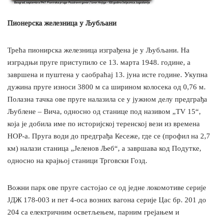
Пионерска железница у Љубљани
Трећа пионирска железница изграђена је у Љубљани. На
изградњи пруге приступило се 13. марта 1948. године, а
завршена и пуштена у саобраћај 13. јуна исте године. Укупна
дужина пруге износи 3800 м са ширином колосека од 0,76 м.
Полазна тачка ове пруге налазила се у јужном делу предграђа
Љублене – Вича, односно од станице под називом „TV 15“,
која је добила име по историјској теренској вези из времена
НОР-а. Пруга води до предграђа Кесеже, где се (профил на 2,7
км) налази станица „Јеленов Љеб“, а завршава код Подутке,
односно на крајњој станици Трговски Гозд.
Вожни парк ове пруге састојао се од једне локомотиве серије
ЈДЖ 178-003 и пет 4-оса возних вагона серије Цас бр. 201 до
204 са електричним осветљењем, парним грејањем и