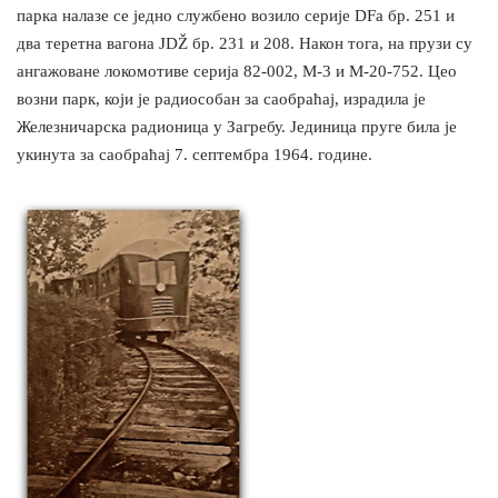
парка налазе се једно службено возило серије DFa бр. 251 и
два теретна вагона JDŽ бр. 231 и 208. Након тога, на прузи су
ангажоване локомотиве серија 82-002, М-3 и М-20-752. Цео
возни парк, који је радиособан за саобраћај, израдила је
Железничарска радионица у Загребу. Јединица пруге била је
укинута за саобраћај 7. септембра 1964. године.