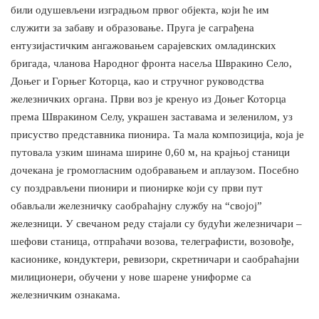
били одушевљени изградњом првог објекта, који ће им
служити за забаву и образовање. Пруга је саграђена
ентузијастичким ангажовањем сарајевских омладинских
бригада, чланова Народног фронта насеља Швракино Село,
Доњег и Горњег Которца, као и стручног руководства
железничких органа. Први воз је кренуо из Доњег Которца
према Швракином Селу, украшен заставама и зеленилом, уз
присуство представника пионира. Та мала композиција, која је
путовала узким шинама ширине 0,60 м, на крајњој станици
дочекана је громогласним одобравањем и аплаузом. Посебно
су поздрављени пионири и пионирке који су први пут
обављали железничку саобраћајну службу на “својој”
железници. У свечаном реду стајали су будући железничари –
шефови станица, отпраћачи возова, телеграфисти, возовође,
касионике, кондуктери, ревизори, скретничари и саобраћајни
милиционери, обучени у нове шарене униформе са
железничким ознакама.