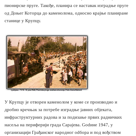
пионирске пруге. Такође, планира се наставак изградње пруге
од Доњег Которца до каменолома, односно крајње планиране
станице у Крупцу.
У Крупцу је отворен каменолом у коме се производио и
дробио кречњак за потребе изградње јавних објеката,
инфраструктурних радова и за подизање првих радничких
насеља на периферији града Сарајева. Godине 1947, у
организацији Грађанског народног odбора и под вођством