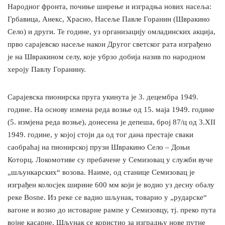
Народног фронта, почиње ширење и изградња нових насеља:
Грбавица, Анекс, Храсно, Насеље Павле Горанин (Швракино
Село) и други. Те године, уз организацију омладинских акција,
прво сарајевско насеље након Другог светског рата изграђено
је на Швракином селу, које убрзо добија назив по народном
хероју Павлу Горанину.
Сарајевска пионирска пруга укинута је 3. децембра 1949.
године. На основу измена реда возње од 15. маја 1949. године
(5. измјена реда возње), донесена је депеша, број 87/ц од 3.XII
1949. године, у којој стоји да од тог дана престаје сваки
саобраћај на пионирској прузи Шврaкино Село – Доњи
Которц. Локомотиве су пребачене у Семизовац у служби вуче
„шљункарских“ возова. Наиме, од станице Семизовац је
изграђен колосјек ширине 600 мм који је водио уз десну обалу
реке Bosne. Из реке се вадио шљунак, товарио у „рударске“
вагоне и возио до истоварне рампе у Семизовцу, тј. преко пута
војне касарне. Шљунак се користио за изградњу нове путне