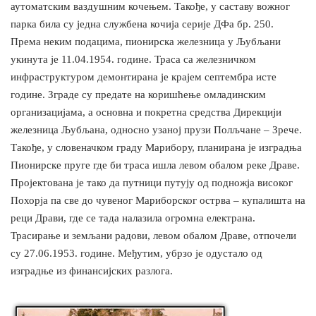
аутоматским ваздушним кочењем. Такође, у саставу вожног
парка била су једна службена кочија серије ДФа бр. 250.
Према неким подацима, пионирска железница у Љубљани
укинута је 11.04.1954. године. Траса са железничком
инфраструктуром демонтирана је крајем септембра исте
године. Зграде су предате на коришћење омладинским
организацијама, а основна и покретна средства Дирекцији
железница Љубљана, односно узаној прузи Полљчане – Зрече.
Такође, у словеначком граду Марибору, планирана је изградња
Пионирске пруге где би траса ишла левом обалом реке Драве.
Пројектована је тако да путници путују од подножја високог
Похорја па све до чувеног Мариборског острва – купалишта на
реци Драви, где се тада налазила огромна електрана.
Трасирање и земљани радови, левом обалом Драве, отпочели
су 27.06.1953. године. Међутим, убрзо је одустало од
изградње из финансијских разлога.