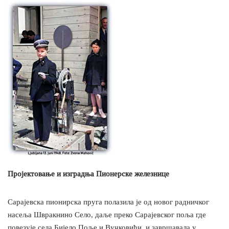
Пројектовање и изградња Пионерске железнице
Сарајевска пионирска пруга полазила је од новог радничког
насеља Шврaкнино Село, даље преко Сарајевског поља где
повезује села Бијело Поље и Вучковићи, и завршавала у