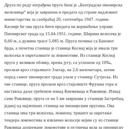
Друга по реду изграђена пруга била је „Београдска пионирска
железница“ која је завршена и предата од стране надлежног
министарства за саобраћај 20. септембра 1947. године.
Касније ће ова пруга бити предата на коришћење управи
Пионирског града од 15.04.1951. године. Ширина колосека је
0,60 м, а дужина трасе 5.085 м. Пруга почиње са Бановог
брда, а почетна станица је станица Космај која је имала три
колосека и окреталиште за локомотиве. Из станице Космај
пруга у великом облику, према југy, са успоном од 10‰,
пролази кроз стајалиште Златар, на 2,6 километара, затим
поред самог пионирског града улази у станицу Сутјеска. Из
ове станице, пруга пролази кроз стајалиште Фрушка гора и
наставља даље гребеном изнад Кнежеваца и Раковице. Изнад
саме Раковице, пруга се на 5 км завршава у станици Јастребац,
једној од најлепших станица на пионирским пругама. Ова
станица има три колосека, ложиону, триангл за окретање
тендера локомотива и извлачно колосеје којим су из станице
Раковица допремане локомотиве и путничка кола за пионирску