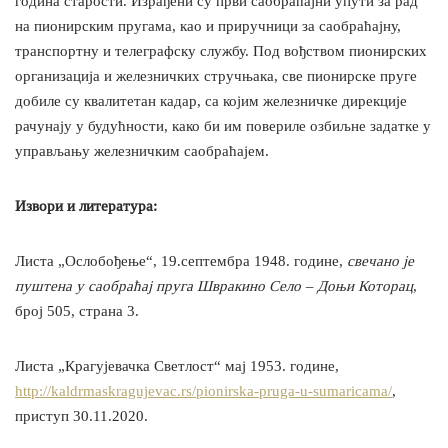
година старости. Израђени су први саобраћајни упути за рад
на пионирским пругама, као и приручници за саобраћајну,
транспортну и телеграфску службу. Под вођством пионирских
организација и железничких стручњака, све пионирске пруге
добиле су квалитетан кадар, са којим железничке дирекције
рачунају у будућности, како би им повериле озбиљне задатке у
управљању железничким саобраћајем.
Извори и литература:
Листа „Ослобођење“, 19.септембра 1948. године,
свечано је
пуштена у саобраћај пруга Шврaкино Село – Доњи Которaц
,
број 505, страна 3.
Листа „Крагујевачка Светлост“ мај 1953. године,
http://kaldrmaskragujevac.rs/pionirska-pruga-u-sumaricama/
,
приступ 30.11.2020.