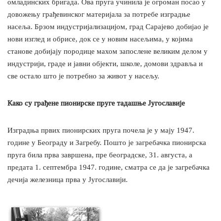
омладинских бригада. Ова пруга учинила је огроман посао у
довожењу грађевинског материјала за потребе изградње
насеља. Брзом индустријализацијом, град Сарајево добијао је
нови изглед и обрисе, док се у новим насељима, у којима
станове добијају породице махом запослене великим делом у
индустрији, граде и јавни објекти, школе, домови здравља и
све остало што је потребно за живот у насељу.
Како су грађене пионирске пруге тадашње Југославије
Изградња првих пионирских пруга почела је у мају 1947.
године у Београду и Загребу. Пошто је загребачка пионирска
пруга била прва завршена, пре београдске, 31. августа, а
предата 1. септембра 1947. године, сматра се да је загребачка
дечија железница прва у Југославији.