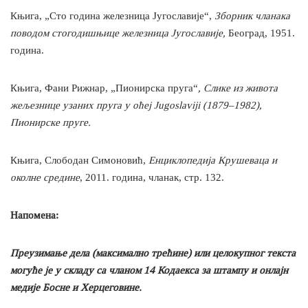
Књига, „Сто година железница Југославије“,
Зборник чланака
поводом стогодишњице железница Југославије,
Београд, 1951.
година.
Књига, Фани Рижнар, „Пионирска пруга“
, Слике из живота
жељезнице узаних пруга у оћеј Jugoslaviji (1879–1982),
Пионирске пруге.
Књига, Слободан Симоновић,
Енциклопедија Крушеваца и
околне средине
, 2011. година, чланак, стр. 132.
Напомена:
Преузимање дела (максимално трећине) или целокупног текста
могуће је у складу са чланом 14 Кодаекса за штампу и онлајн
медије Босне и Херцеговине.