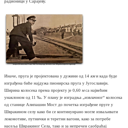
радионици у Сарајеву.
Инaчe, пруга је пројектована у дужини од 14
км
и када буде
изграђена биће најдужа пионирска пруга у Југославији.
Ширина колосека према пројекту је 0,60
м
са највећим
унаклоном од 11 ‰. У плану је изградња „извлачног“ колосека
од станице Алипашин Мост до почетка изграђене пруге у
Швракином селу како би се континуирано могле изваљивати
локомотиве, путнички и теретни вагони, како за потребе
насеља Швракиног Села, тако и за непречен саобраћај