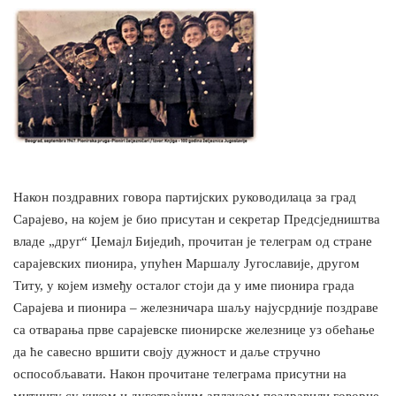
Након поздравних говорa партијских руководилаца за град
Сарајево, на којем је био присутан и секретар Предсједништва
владе „друг“ Џемајл Биједић, прочитан је телеграм од стране
сарајевских пионира, упућен Маршалу Југославије, другом
Титу, у којем између осталог стоји да у име пионира града
Сарајева и пионира – железничара шаљу најусрдније поздраве
са отварања прве сарајевске пионирске железнице уз обећање
да ће савесно вршити своју дужност и даље стручно
оспособљавати. Након прочитане телеграма присутни на