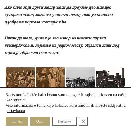
Ако било који други медиј жели да преузме део или цео
ауторски текст, може то учинити искључиво уз писмено
одобрење портала vremeplov.ba.
Након дозволе, дужан је као извор назначити портал
vremeplov.ba и, најмање на једном месту, објавити линк под
којим је објављен наш текст.
Koristimo kolačiće kako bismo vam omogućili najbolje iskustvo na našoj
web stranici.
Više informacija o tome koje kolačiće koristimo ili ih možete isključiti u
postavkama
.
Close GDPR Cookie Banner
Prihvati
Odbij
Postavke