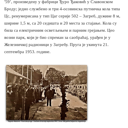
'59’, произведену у фабрици Ђуро Ђаковић у Славонском
Броду; једно службено и три 4-осовинска путничка кола типа
Цс, ренумерисана у тип Цаг серије 502 – Загреб, дужине 8 м,
ширине 1,5 м, са 20 седишта и 20 места за стајање. Кола су
била са електричним осветљењем и парним грејањем. Цео
возни парк, који је био спреман за саобраћај, урађен је у
Железничкој радионици у Загребу. Пруга је укинута 21.
септембра 1953. године.