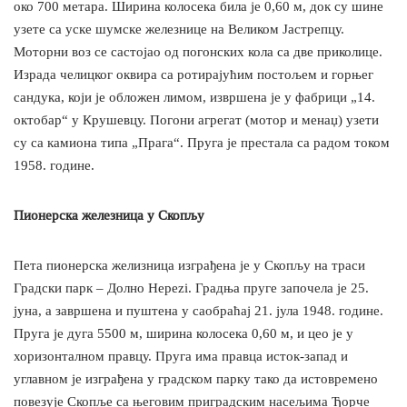
око 700 метара. Ширина колосека била је 0,60 м, док су шине
узете са уске шумске железнице на Великом Јастрепцу.
Моторни воз се састојао од погонских кола са две приколице.
Израда челицког оквира са ротирајућим постољем и горњег
сандука, који је обложен лимом, извршена је у фабрици „14.
октобар“ у Крушевцу. Погони агрегат (мотор и менаџ) узети
су са камиона типа „Прага“. Пруга је престала са радом током
1958. године.
Пионерска железница у Скопљу
Пета пионерска желизница изграђена је у Скопљу на траси
Градски парк – Долно Нереzi. Градња пруге започела је 25.
јуна, а завршена и пуштена у саобраћај 21. јула 1948. године.
Пруга је дуга 5500 м, ширина колосека 0,60 м, и цео је у
хоризонталном правцу. Пруга има правца исток-запад и
углавном је изграђена у градском парку тако да истовремено
повезује Скопље са његовим приградским насељима Ђорче