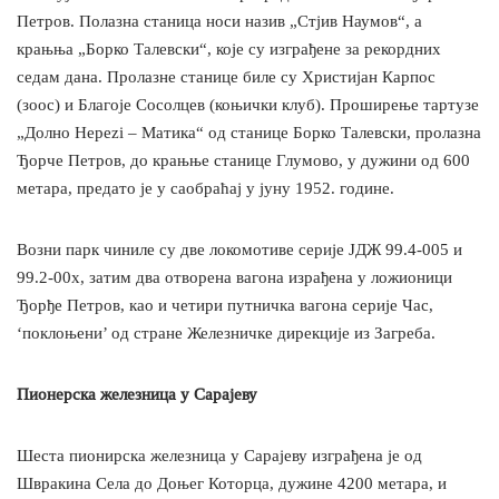
Петров. Полазна станица носи назив „Стјив Наумов“, а
крањња „Борко Талевски“, које су изграђене за рекордних
седам дана. Пролазне станице биле су Христијан Карпос
(зоос) и Благоје Сосолцев (коњички клуб). Проширење тартузе
„Долно Нереzi – Матика“ од станице Борко Талевски, пролазна
Ђорче Петров, до крањње станице Глумово, у дужини од 600
метара, предато је у саобраћај у јуну 1952. године.
Возни парк чиниле су две локомотиве серије ЈДЖ 99.4-005 и
99.2-00х, затим два отворена вагона израђена у ложионици
Ђорђе Петров, као и четири путничка вагона серије Час,
‘поклоњени’ од стране Железничке дирекције из Загреба.
Пионерска железница у Сарајеву
Шеста пионирска железница у Сарајеву изграђена је од
Швракина Села до Доњег Которца, дужине 4200 метара, и