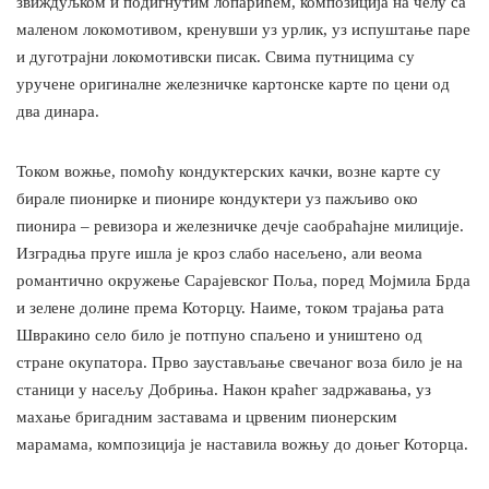
звиждуљком и подигнутим лопарићем, композиција на челу са
маленом локомотивом, кренувши уз урлик, уз испуштање паре
и дуготрајни локомотивски писак. Свима путницима су
уручене оригиналне железничке картонске карте по цени од
два динара.
Током вожње, помоћу кондуктерских качки, возне карте су
бирале пионирке и пионире кондуктери уз пажљиво око
пионира – ревизора и железничке дечје саобраћајне милиције.
Изградња пруге ишла је кроз слабо насељено, али веома
романтично окружење Сарајевског Поља, поред Мојмила Брда
и зелене долине према Которцу. Наиме, током трајања рата
Шврaкино село било је потпуно спаљено и уништено од
стране окупатора. Прво заустављање свечаног воза било је на
станици у насељу Добриња. Након краћег задржавања, уз
махање бригадним заставама и црвеним пионерским
марамама, композиција је наставила вожњу до доњег Которца.