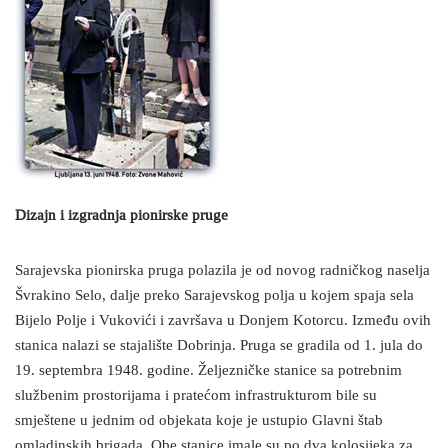
Dizajn i izgradnja pionirske pruge
Sarajevska pionirska pruga polazila je od novog radničkog naselja
Švrakino Selo, dalje preko Sarajevskog polja u kojem spaja sela
Bijelo Polje i Vukovići i završava u Donjem Kotorcu. Između ovih
stanica nalazi se stajalište Dobrinja. Pruga se gradila od 1. jula do
19. septembra 1948. godine. Željezničke stanice sa potrebnim
službenim prostorijama i pratećom infrastrukturom bile su
smještene u jednim od objekata koje je ustupio Glavni štab
omladinskih brigada. Obe stanice imale su po dva kolosijeka za