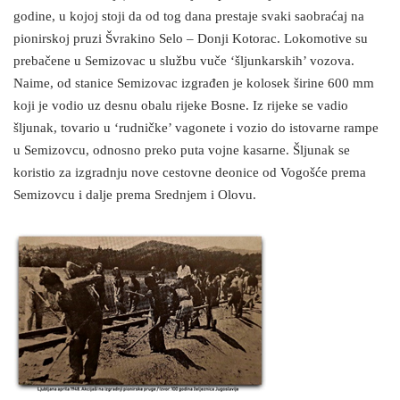
godine, u kojoj stoji da od tog dana prestaje svaki saobraćaj na
pionirskoj pruzi Švrakino Selo – Donji Kotorac. Lokomotive su
prebačene u Semizovac u službu vuče ‘šljunkarskih’ vozova.
Naime, od stanice Semizovac izgrađen je kolosek širine 600 mm
koji je vodio uz desnu obalu rijeke Bosne. Iz rijeke se vadio
šljunak, tovario u ‘rudničke’ vagonete i vozio do istovarne rampe
u Semizovcu, odnosno preko puta vojne kasarne. Šljunak se
koristio za izgradnju nove cestovne deonice od Vogošće prema
Semizovcu i dalje prema Srednjem i Olovu.