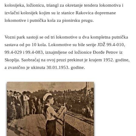
kolosijeka, ložionicu, triangl za okretanje tendera lokomotiva i
izvlačni kolosijek kojim su iz stanice Rakovica dopremane
lokomotive i putnička kola za pionirsku prugu.
Vozni park sastoji se od tri lokomotive u dva kompletna putnička
sastava od po 10 kola. Lokomotive su bile serije JDŽ 99.4-010,
99.4-029 i 99.4-083, iznajmljene od ložionice Đorđe Petrov iz
Skoplja. Saobraćaj na ovoj pruzi prekinut je krajem 1952. godine,
a zvanično je ukinuta 30.01.1953. godine.