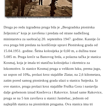
Druga po redu izgrađena pruga bila je „Beogradska pionirska
željeznica“ koja je završena i predata od strane nadležnog
ministarstva za saobraćaj 20. septembra 1947. godine. Kasnije će
ova pruga biti predata na korišćenje upravi Pionirskog grada od
15.04.1951. godine. Širina kolosijeka je 0,60 m, a dužina trase
5.085 m. Pruga kreće sa Banovog brda, a polazna tačka je stanica
Kosmaj, koja je imala tri stanična kolosijeka i okretnicu za
lokomotive. Iz stanice Kosmaj pruga u velikom luku, prema jugu,
uz uspon od 10‰, prolazi kroz stajalište Zlatar, na 2,6 kilometara,
zatim pored samog pionirskog grada ulazi u stanicu Sutjeska. Iz
ove stanice, pruga prolazi kroz stajalište Fruška Gora i nastavlja
dalje grebenom iznad Kneževca i Rakovice. Iznad same Rakovice,
pruga se na 5 km završava u stanici Jastrebac, jednom od
najlepših stanica na pionirskim prugama. Ova stanica ima tri