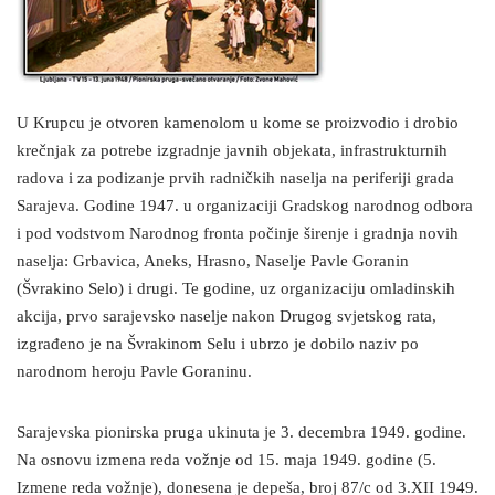
U Krupcu je otvoren kamenolom u kome se proizvodio i drobio
krečnjak za potrebe izgradnje javnih objekata, infrastrukturnih
radova i za podizanje prvih radničkih naselja na periferiji grada
Sarajeva. Godine 1947. u organizaciji Gradskog narodnog odbora
i pod vodstvom Narodnog fronta počinje širenje i gradnja novih
naselja: Grbavica, Aneks, Hrasno, Naselje Pavle Goranin
(Švrakino Selo) i drugi. Te godine, uz organizaciju omladinskih
akcija, prvo sarajevsko naselje nakon Drugog svjetskog rata,
izgrađeno je na Švrakinom Selu i ubrzo je dobilo naziv po
narodnom heroju Pavle Goraninu.
Sarajevska pionirska pruga ukinuta je 3. decembra 1949. godine.
Na osnovu izmena reda vožnje od 15. maja 1949. godine (5.
Izmene reda vožnje), donesena je depeša, broj 87/c od 3.XII 1949.