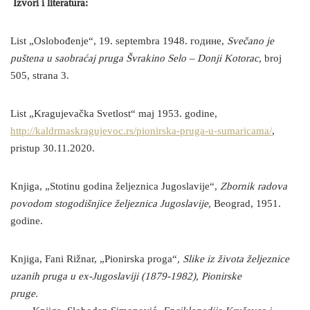
Izvori i literatura:
List „Oslobođenje“, 19. septembra 1948. године,
Svečano je
puštena u saobraćaj pruga Švrakino Selo – Donji Kotorac,
broj
505, strana 3.
List „Kragujevačka Svetlost“ maj 1953. godine,
http://kaldrmaskragujevoc.rs/pionirska-pruga-u-sumaricama/
,
pristup 30.11.2020.
Knjiga, „Stotinu godina željeznica Jugoslavije“,
Zbornik radova
povodom stogodišnjice željeznica Jugoslavije,
Beograd, 1951.
godine.
Knjiga, Fani Rižnar, „Pionirska proga“
, Slike iz života željeznice
uzanih pruga u ex-Jugoslaviji (1879-1982), Pionirske
pruge.