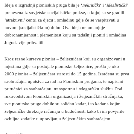
Ideja o izgradnji pionirskih pruga bila je ‘
nekritički
‘ i ‘
idealistički
‘
prenesena iz sovjetske socijalističke prakse, u kojoj su se gradili
‘atraktivni’ centri za djecu i omladinu gdje će se vaspitavati u
novom (socijalističkom) duhu. Ova ideja ne umanjuje
dobronamjernost i plemenitost koju su tadašnji pioniri i omladina
Jugoslavije prihvatili.
Kroz razne kurseve pionira – željezničara koji su organizovani u
mjestima gdje su postojale pionirske željeznice, prošlo je oko
2000 pionira – željezničara starosti do 15 godina. Izrađena su prva
saobraćajna uputstva za rad na Pionirskim prugama, te napisani
priručnici za saobraćajnu, transportnu i telegrafsku službu. Pod
rukovodstvom Pionirskih organizacija i željezničkih stručnjaka,
sve pionirske pruge dobile su solidan kadar, i to kadar s kojim
željezničke direkcije računaju u budućnosti kako bi im povjerile
ozbiljne zadatke u upravljanju željezničkim saobraćajem.