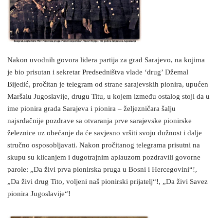
Nakon uvodnih govora lidera partija za grad Sarajevo, na kojima
je bio prisutan i sekretar Predsedništva vlade ‘drug’ Džemal
Bijedić, pročitan je telegram od strane sarajevskih pionira, upućen
Maršalu Jugoslavije, drugu Titu, u kojem između ostalog stoji da u
ime pionira grada Sarajeva i pionira – željezničara šalju
najsrdačnije pozdrave sa otvaranja prve sarajevske pionirske
železnice uz obećanje da će savjesno vršiti svoju dužnost i dalje
stručno osposobljavati. Nakon pročitanog telegrama prisutni na
skupu su klicanjem i dugotrajnim aplauzom pozdravili govorne
parole: „Da živi prva pionirska pruga u Bosni i Hercegovini“!,
„Da živi drug Tito, voljeni naš pionirski prijatelj“!, „Da živi Savez
pionira Jugoslavije“!