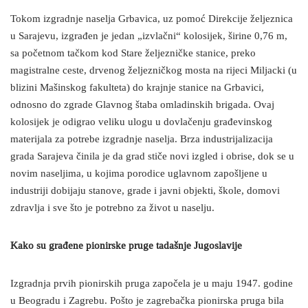
Tokom izgradnje naselja Grbavica, uz pomoć Direkcije željeznica
u Sarajevu, izgrađen je jedan „izvlačni“ kolosijek, širine 0,76 m,
sa početnom tačkom kod Stare željezničke stanice, preko
magistralne ceste, drvenog željezničkog mosta na rijeci Miljacki (u
blizini Mašinskog fakulteta) do krajnje stanice na Grbavici,
odnosno do zgrade Glavnog štaba omladinskih brigada. Ovaj
kolosijek je odigrao veliku ulogu u dovlačenju građevinskog
materijala za potrebe izgradnje naselja. Brza industrijalizacija
grada Sarajeva činila je da grad stiče novi izgled i obrise, dok se u
novim naseljima, u kojima porodice uglavnom zapošljene u
industriji dobijaju stanove, grade i javni objekti, škole, domovi
zdravlja i sve što je potrebno za život u naselju.
Kako su građene pionirske pruge tadašnje Jugoslavije
Izgradnja prvih pionirskih pruga započela je u maju 1947. godine
u Beogradu i Zagrebu. Pošto je zagrebačka pionirska pruga bila