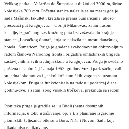
Velikog parka – Vašarišta do Šumarica u dužini od 3000
m
, širine
kolosijeka 760
mm
. Početna stanica nalazila se na mestu gde je
sada Mašinski fakultet i kretala se prema Šumaricama, ukoso
presecaći put Kragujevac – Gornji Milanovac, zatim trasom,
kasnije, izgrađenog tzv. kružnog puta i završavala do krajnje
stanice „Lovačkog doma“, koja se nalazila na mestu današnjeg
hotela „Šumarice“. Pruga je građena svakodnevnim dobrovoljnim
radom članova Narodnog fronta i brigadira omladinskih brigada
sastavljenih iz svih srednjih škola u Kragujevcu. Pruga je svečano
puštena u saobraćaj 1. maja 1953. godine. Vozni park sačinjavali
su jedna lokomotiva i „nekoliko“ putničkih vagona sa uzanom
kolosijekom. Pruga je funkcionisala na radost i podsticaj djece
godinu-dve, a zatim, zbog visokih troškova, prekinuta sa radom.
Pionirska pruga je gradila se i u Bitoli (nema dostupnih
informacija, u toku istraživanje, op. a.), a planirane izgradnje
pionirskih željeznica bile su u Boru, Nišu i Novom Sadu koje
nikada nisu realizovane.