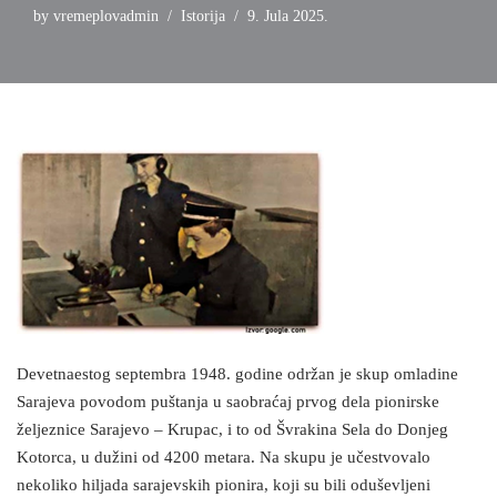
by
vremeplovadmin
Istorija
9. Jula 2025.
Devetnaestog septembra 1948. godine održan je skup omladine
Sarajeva povodom puštanja u saobraćaj prvog dela pionirske
željeznice Sarajevo – Krupac, i to od Švrakina Sela do Donjeg
Kotorca, u dužini od 4200 metara. Na skupu je učestvovalo
nekoliko hiljada sarajevskih pionira, koji su bili oduševljeni