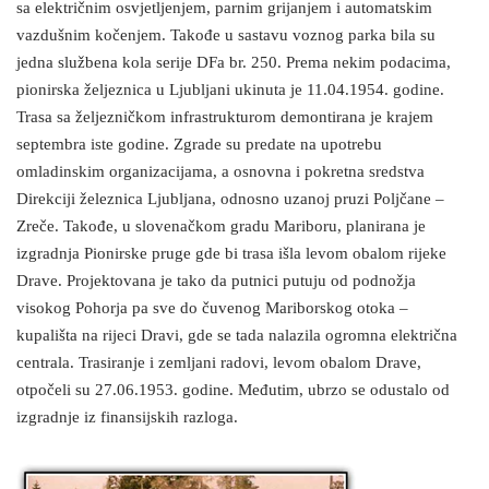
sa električnim osvjetljenjem, parnim grijanjem i automatskim
vazdušnim kočenjem. Takođe u sastavu voznog parka bila su
jedna službena kola serije DFa br. 250. Prema nekim podacima,
pionirska željeznica u Ljubljani ukinuta je 11.04.1954. godine.
Trasa sa željezničkom infrastrukturom demontirana je krajem
septembra iste godine. Zgrade su predate na upotrebu
omladinskim organizacijama, a osnovna i pokretna sredstva
Direkciji železnica Ljubljana, odnosno uzanoj pruzi Poljčane –
Zreče. Takođe, u slovenačkom gradu Mariboru, planirana je
izgradnja Pionirske pruge gde bi trasa išla levom obalom rijeke
Drave. Projektovana je tako da putnici putuju od podnožja
visokog Pohorja pa sve do čuvenog Mariborskog otoka –
kupališta na rijeci Dravi, gde se tada nalazila ogromna električna
centrala. Trasiranje i zemljani radovi, levom obalom Drave,
otpočeli su 27.06.1953. godine. Međutim, ubrzo se odustalo od
izgradnje iz finansijskih razloga.