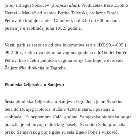
(
zoo
) i Blagoj Sosolcev (
konjički klub
). Produžetak trase „Dolno
Nerezi – Matka“ od stanice Borko Talevski, prolazne Đorče
Petrov, do krajnje stanice Glumovo, u dužini od 600 metara,
pušten je u saobraćaj juna 1952. godine.
Vozni park se sastojao od dve lokomotive serije JDŽ 99.4-005 i
99.2-00x, zatim dva otvorena vagona građena u ložionici Đorče
Petrov, kao i četiri putnička vagona serije Cas koje je darovala
Željeznička direkcija iz Zagreba.
Pionirska željeznica u Sarajevu
Šesta pionirska željeznica u Sarajevu izgrađena je od Švrakina
Sela do Donjeg Kotorca, dužine 4200 metara, i puštena u
saobraćaj 19. septembra 1948. godine. Sarajevska pionirska pruga
polazila je od novog radničkog naselja Švrakino Selo, prolazila
preko Sarajevskog polja gdje su sela Bijelo Polje i Vukovići