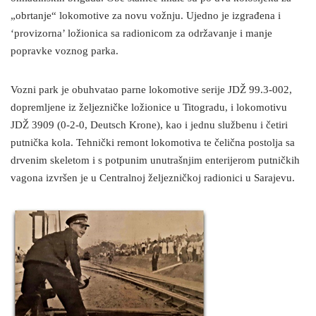
„obrtanje“ lokomotive za novu vožnju. Ujedno je izgrađena i
‘provizorna’ ložionica sa radionicom za održavanje i manje
popravke voznog parka.
Vozni park je obuhvatao parne lokomotive serije JDŽ 99.3-002,
dopremljene iz željezničke ložionice u Titogradu, i lokomotivu
JDŽ 3909 (0-2-0, Deutsch Krone), kao i jednu službenu i četiri
putnička kola. Tehnički remont lokomotiva te čelična postolja sa
drvenim skeletom i s potpunim unutrašnjim enterijerom putničkih
vagona izvršen je u Centralnoj željezničkoj radionici u Sarajevu.