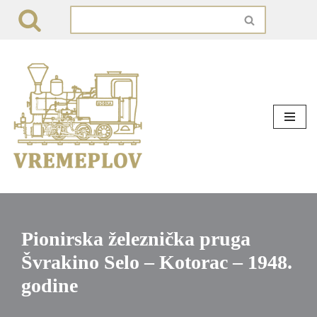
Skip
to
content
Pionirska železnička pruga
Švrakino Selo – Kotorac – 1948.
godine