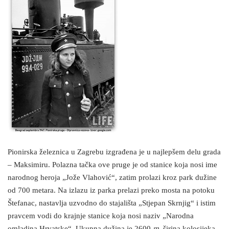
Pionirska železnica u Zagrebu izgrađena je u najlepšem delu grada
– Maksimiru. Polazna tačka ove pruge je od stanice koja nosi ime
narodnog heroja „Jože Vlahović“, zatim prolazi kroz park dužine
od 700 metara. Na izlazu iz parka prelazi preko mosta na potoku
Štefanac, nastavlja uzvodno do stajališta „Stjepan Skrnjig“ i istim
pravcem vodi do krajnje stanice koja nosi naziv „Narodna
omladina Hrvatske“. Ukupna dužina je 2600
m
, širina kolosijeka