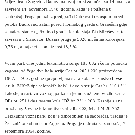
željeznica u Zagrebu. Radovi na ovoj pruzi započeli su 14. maja, a
završeni 14. novembra 1948. godine, kada je i puštena u
saobraćaj. Pruga polazi iz predgrađa Dubrava i uz uspon pored
potoka Budrovac, zatim pored Pionirskog grada u Granešini gdje
se nalazi stanica „Pionirski grad“, ide do stajališta Miroševac, te
završava u Slanovcu. Dužina pruge je 5920 m, širina kolosijeka
0,76 m, a najveći uspon iznosi 18,5 ‰.
Vozni park čine jedna lokomotiva serije 185-032 i četiri putnička
vagona, od čega dve kola serije Cas br. 205 i 206 proizvedena
1907. i 1912. godine (prepravljena stara kola, vlasništvo bivše
k.u.k. BHStB tipa salonskih kola), i dvoja serije Cas br. 310 i 311.
Takođe, u sastavu voznog parka su jedno službeno vozilo serije
DFa br. 251 i dva teretna kola JDŽ br. 231 i 208. Kasnije su na
pruzi angažovane lokomotive serije 82-002, M-3 i M-20-752.
Celokupni vozni park, koji je osposobljen za saobraćaj, uradila je
Železnička radionica u Zagrebu. Pruga je ukinuta za saobraćaj 7.
septembra 1964. godine.