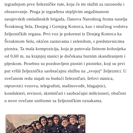
izgradnjom prve železničke rute, koja će im služiti za razonodu i
obrazovanje. Pruga je izgrađena strpljivim angažmanom
sarajevskih omladinskih brigada, članova Narodnog fronta naselja
Švrakinog Sela, Donjeg i Gornjeg Kotorca, kao i stručnog vodstva
željezničkih organa. Prvi voz je pokrenut iz Donjeg Kotorca ka
Švrakinom Selu, okićen zastavama i zelenilom, s predstavnicima
pionira. Ta mala kompozicija, koja je putovala širinom kolosijeka
od 0,60 m, na krajnjoj stanici je dočekana burnim skandiranjem i
pljeskom. Posebno su pozdravljeni pioniri i pionirke, koji su prvi
put vršili željezničku saobraćajnu službu na „svojoj“ željeznici. U
svečanom redu stajali su budući železničari, šefovi stanica,
otpravnici vozova, telegrafisti, mašinovođe, blagajnici,
kondukteri, revizori, skretničari i saobraćajni milicioneri, obučeni
u nove svečane uniforme sa željezničkim oznakama.