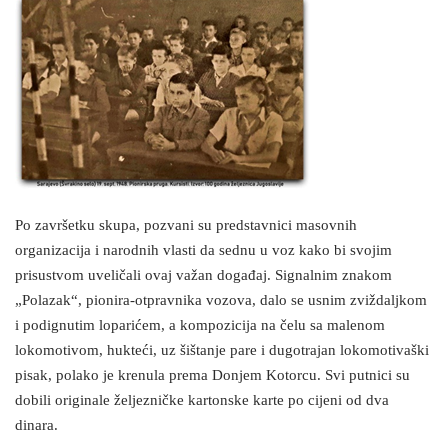
Po završetku skupa, pozvani su predstavnici masovnih
organizacija i narodnih vlasti da sednu u voz kako bi svojim
prisustvom uveličali ovaj važan događaj. Signalnim znakom
„Polazak“, pionira-otpravnika vozova, dalo se usnim zviždaljkom
i podignutim loparićem, a kompozicija na čelu sa malenom
lokomotivom, hukteći, uz šištanje pare i dugotrajan lokomotivaški
pisak, polako je krenula prema Donjem Kotorcu. Svi putnici su
dobili originale željezničke kartonske karte po cijeni od dva
dinara.