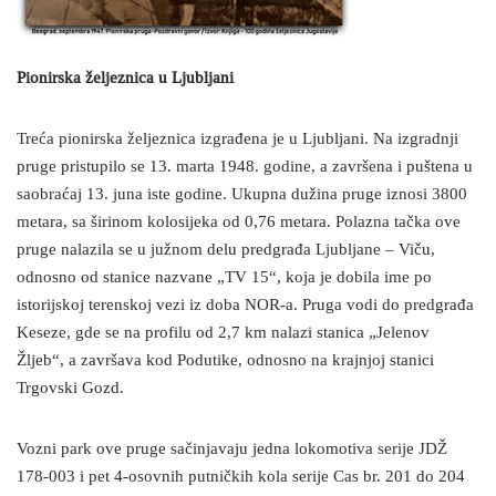
Pionirska željeznica u Ljubljani
Treća pionirska željeznica izgrađena je u Ljubljani. Na izgradnji
pruge pristupilo se 13. marta 1948. godine, a završena i puštena u
saobraćaj 13. juna iste godine. Ukupna dužina pruge iznosi 3800
metara, sa širinom kolosijeka od 0,76 metara. Polazna tačka ove
pruge nalazila se u južnom delu predgrađa Ljubljane – Viču,
odnosno od stanice nazvane „TV 15“, koja je dobila ime po
istorijskoj terenskoj vezi iz doba NOR-a. Pruga vodi do predgrađa
Keseze, gde se na profilu od 2,7 km nalazi stanica „Jelenov
Žljeb“, a završava kod Podutike, odnosno na krajnjoj stanici
Trgovski Gozd.
Vozni park ove pruge sačinjavaju jedna lokomotiva serije JDŽ
178-003 i pet 4-osovnih putničkih kola serije Cas br. 201 do 204