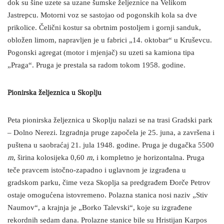
dok su šine uzete sa uzane šumske željeznice na Velikom
Jastrepcu. Motorni voz se sastojao od pogonskih kola sa dve
prikolice. Čelični kostur sa obrtnim postoljem i gornji sanduk,
obložen limom, napravljen je u fabrici „14. oktobar“ u Kruševcu.
Pogonski agregat (motor i mjenjač) su uzeti sa kamiona tipa
„Praga“. Pruga je prestala sa radom tokom 1958. godine.
Pionirska željeznica u Skoplju
Peta pionirska željeznica u Skoplju nalazi se na trasi Gradski park
– Dolno Nerezi. Izgradnja pruge započela je 25. juna, a završena i
puštena u saobraćaj 21. jula 1948. godine. Pruga je dugačka 5500
m
, širina kolosijeka 0,60
m
, i kompletno je horizontalna. Pruga
teče pravcem istočno-zapadno i uglavnom je izgrađena u
gradskom parku, čime veza Skoplja sa predgrađem Đorče Petrov
ostaje omogućena istovremeno. Polazna stanica nosi naziv „Stiv
Naumov“, a krajnja je „Borko Talevski“, koje su izgrađene
rekordnih sedam dana. Prolazne stanice bile su Hristijan Karpos