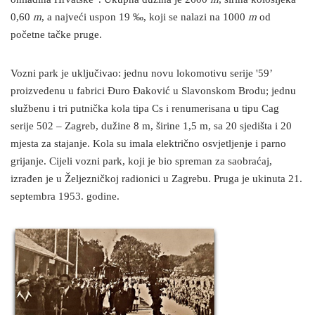
0,60
m
, a najveći uspon 19 ‰, koji se nalazi na 1000
m
od
početne tačke pruge.
Vozni park je uključivao: jednu novu lokomotivu serije '59’
proizvedenu u fabrici Đuro Đaković u Slavonskom Brodu; jednu
službenu i tri putnička kola tipa Cs i renumerisana u tipu Cag
serije 502 – Zagreb, dužine 8 m, širine 1,5 m, sa 20 sjedišta i 20
mjesta za stajanje. Kola su imala električno osvjetljenje i parno
grijanje. Cijeli vozni park, koji je bio spreman za saobraćaj,
izrađen je u Željezničkoj radionici u Zagrebu. Pruga je ukinuta 21.
septembra 1953. godine.