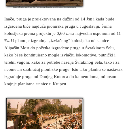
Inače, pruga je projektovana na dužini od 14
km
i kada bude
izgrađena biće najduža pionirska pruga u Jugoslaviji. Širina
kolosijeka prema projektu je 0,60
m
sa najvećim usponom od 11
‰. U planu je izgradnja „izvlačnog“ kolosijeka od stanice
Alipašin Most do početka izgrađene pruge u Švrakinom Selu,
kako bi se kontinuirano mogle izvlačiti lokomotive, putnički i
teretni vagoni, kako za potrebe naselja Švrakinog Sela, tako i za
neometan saobraćaj pionirske pruge. Isto tako planira se nastavak
izgradnje pruge od Donjeg Kotorca do kamenoloma, odnosno
krajnje planirane stanice u Krupcu.