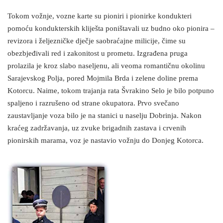
Tokom vožnje, vozne karte su pioniri i pionirke kondukteri
pomoću kondukterskih kliješta poništavali uz budno oko pionira –
revizora i željezničke dječje saobraćajne milicije, čime su
obezbjeđivali red i zakonitost u prometu. Izgrađena pruga
prolazila je kroz slabo naseljenu, ali veoma romantičnu okolinu
Sarajevskog Polja, pored Mojmila Brda i zelene doline prema
Kotorcu. Naime, tokom trajanja rata Švrakino Selo je bilo potpuno
spaljeno i razrušeno od strane okupatora. Prvo svečano
zaustavljanje voza bilo je na stanici u naselju Dobrinja. Nakon
kraćeg zadržavanja, uz zvuke brigadnih zastava i crvenih
pionirskih marama, voz je nastavio vožnju do Donjeg Kotorca.