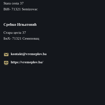
Stara cesta 37
BiH- 71321 Semizovac
Срећко Игњатовић
Cтара цecta 37
БиХ- 71321 Семизовац
kontakt@vremeplov.ba
https://vremeplov.ba/