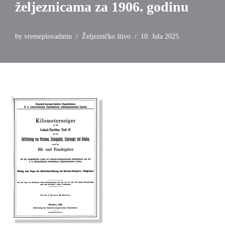
željeznicama za 1906. godinu
by
vremeplovadmin
Željezničko štivo
10. Jula 2025.