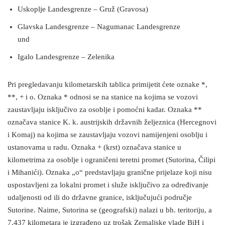
Uskoplje Landesgrenze – Gruž (Gravosa)
Glavska Landesgrenze – Nagumanac Landesgrenze
und
Igalo Landesgrenze – Zelenika
Pri pregledavanju kilometarskih tablica primijetit ćete oznake *,
**, + i o. Oznaka * odnosi se na stanice na kojima se vozovi
zaustavljaju isključivo za osoblje i pomoćni kadar. Oznaka **
označava stanice K. k. austrijskih državnih željeznica (Hercegnovi
i Komaj) na kojima se zaustavljaju vozovi namijenjeni osoblju i
ustanovama u radu. Oznaka + (krst) označava stanice u
kilometrima za osoblje i ograničeni teretni promet (Sutorina, Čilipi
i Mihanići). Oznaka „o“ predstavljaju granične prijelaze koji nisu
uspostavljeni za lokalni promet i služe isključivo za određivanje
udaljenosti od ili do državne granice, isključujući područje
Sutorine. Naime, Sutorina se (geografski) nalazi u bh. teritoriju, a
7.437 kilometara je izgrađeno uz trošak Zemaljske vlade BiH i