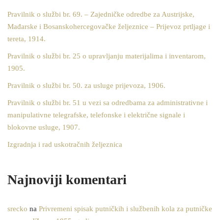
Pravilnik o službi br. 69. – Zajedničke odredbe za Austrijske,
Mađarske i Bosanskohercegovačke željeznice – Prijevoz prtljage i
tereta, 1914.
Pravilnik o službi br. 25 o upravljanju materijalima i inventarom,
1905.
Pravilnik o službi br. 50. za usluge prijevoza, 1906.
Pravilnik o službi br. 51 u vezi sa odredbama za administrativne i
manipulativne telegrafske, telefonske i električne signale i
blokovne usluge, 1907.
Izgradnja i rad uskotračnih željeznica
Najnoviji komentari
srecko
na
Privremeni spisak putničkih i službenih kola za putničke