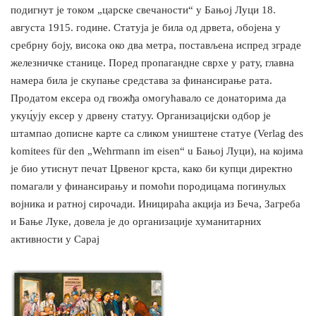
подигнут је током „царске свечаности“ у Бањој Луци 18.
августа 1915. године. Статуја је била од дрвета, обојена у
сребрну боју, висока око два метра, постављена испред зграде
железничке станице. Поред пропагандне сврхе у рату, главна
намера била је скупање средстава за финансирање рата.
Продатом ексера од гвожђа омогућавало се донаторима да
укуц́ују ексер у дрвену статуу. Организацијски одбор је
штампао дописне карте са сликом уништене статуе (Verlag des
komitees für den „Wehrmann im eisen“ u Бањој Луци), на којима
је био утиснут печат Црвеног крста, како би купци директно
помагали у финансирању и помоћи породицама погинулых
војника и ратној сирочади. Иницираћа акција из Беча, Загреба
и Бање Луке, довела је до организације хуманитарних
активности у Сарај