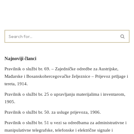
Najnoviji članci
Pravilnik o službi br. 69. – Zajedničke odredbe za Austrijske,
Mađarske i Bosanskohercegovačke željeznice – Prijevoz prtljage i
tereta, 1914.
Pravilnik o službi br. 25 o upravljanju materijalima i inventarom,
1905.
Pravilnik o službi br. 50. za usluge prijevoza, 1906.
Pravilnik o službi br. 51 u vezi sa odredbama za administrativne i
manipulativne telegrafske, telefonske i električne signale i