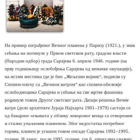
На пример изграђеног Вечног пламена у Паризу (1921.), у знак
сећања на погинуле у Првом светском рату, градске власти
(Народни одбор) града Сарајева 6. априла 1946. године (на
прву годишњицу ослобођења Сарајева од немачке окупације),
на истим местима где је био „Жељезни војник“, подигли су
Спомен-плочу са „Вечном ватром“ као спомен-обележје
ослободиоцима Сарајева и сећање на све жртве фашизма
pogинуле током Другог светског рата. Дизајн решења Вечне
ватре (дело архитекте Јураја Најхарта 1901–1979) састоји се
од бакарног огњишта у облику ловоровог венца са отвореним
и стално упаљеним пламеном. Због недостатка потребног
горива, пламен је угашен током опсаде Сарајева 1992–1995.
године. И данас, после 1995. године, где 6. април има снажно