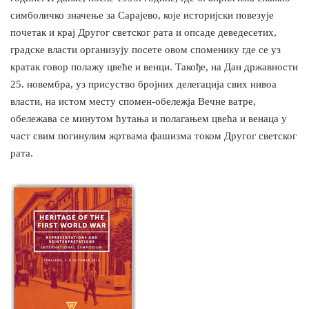
симболичко значење за Сарајево, које историјски повезује
почетак и крај Другог светског рата и опсаде деведесетих,
градске власти организују посете овом споменику где се уз
кратак говор полажу цвеће и венци. Такође, на Дан државности
25. новембра, уз присуство бројних делегација свих нивоа
власти, на истом месту спомен-обележја Вечне ватре,
обележава се минутом ћутања и полагањем цвећа и венаца у
част свим погинулим жртвама фашизма током Другог светског
рата.