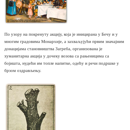
По узору на покренуту акцију, која је иницирана у Бечу и у
многим градовима Монархије, а захваљујући првим значајним
донацијама становништва Загреба, организована је
хуманитарна акција у дочеку возова са рањеницима са
бојишта, нудећи им топле напитке, одећу и речи подршке у
брзом оздрављењу.