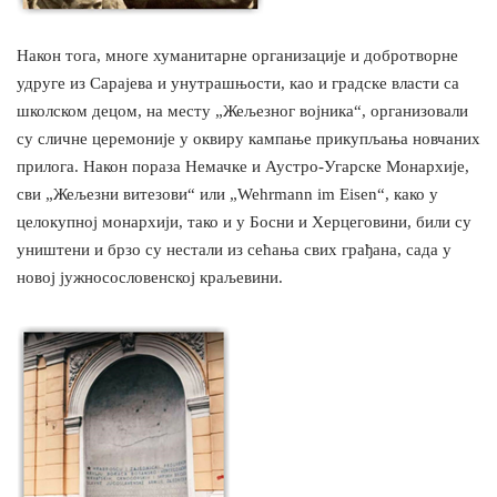
Након тога, многе хуманитарне организације и добротворне
удруге из Сарајева и унутрашњости, као и градске власти са
школском децом, на месту „Жељезног војника“, организовали
су сличне церемоније у оквиру кампање прикупљања новчаних
прилога. Након пораза Немачке и Аустро-Угарске Монархије,
сви „Жељезни витезови“ или „Wehrmann im Eisen“, како у
целокупној монархији, тако и у Босни и Херцеговини, били су
уништени и брзо су нестали из сећања свих грађана, сада у
новој јужносословенској краљевини.