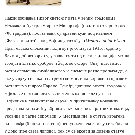
Након избијања Првог светског рата у већим градовима
Немачке и Аустро-Угарске Монархије (податак говори о око
700 градова), постављани су дрвени кули под називом
„Железни витез“ или „Војник у гвожђу“ (
Wehrmann im Eisen
).
Први оваква споменик подигнут је 6. марта 1915. године у
Бечу, а добротвори су, у зависности од висине донације, могли
забијати златне, сребрне и želјезне ексере. Овај, назовимо,
ратни споменик симболизовао је елемент ратне пропаганде, а
све у сврху сећања и патриотске мисли на војнике на крвавим
ратиштима широм Европе. Такође, цивилне власти градова у
којима се налазио овакав споменик користиле су га за
„војничке и хуманитарне сврхе“ у прикупљању новчаних
средстава за помоћ у збрињавању рањеника, ратних инвалида,
удовица и ратне сирочади. У местима где је статуа израђена
од гвожђа (бронза и слично), откупљени ексери су се забијали
у дрво (пре свега липово), док су се ексери за дрвене статуе