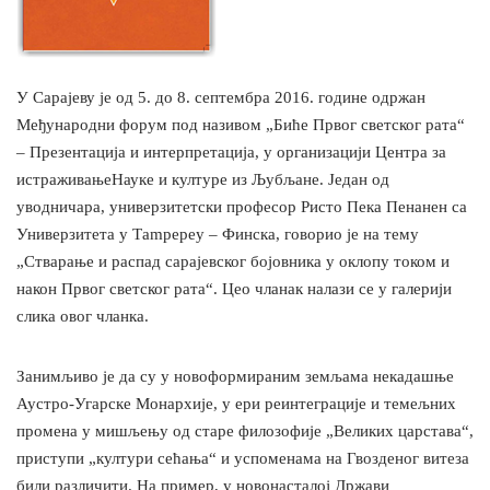
У Сарајеву је од 5. до 8. септембра 2016. године одржан
Међународни форум под називом „Биће Првог светског рата“
– Презентација и интерпретација, у организацији Центра за
истраживањеНауке и културе из Љубљане. Један од
уводничара, универзитетски професор Ристо Пека Пенанен са
Универзитета у Тampереу – Финска, говорио је на тему
„Стварање и распад сарајевског бојовника у оклопу током и
након Првог светског рата“. Цео чланак налази се у галерији
слика овог чланка.
Занимљиво је да су у новоформираним земљама некадашње
Аустро-Угарске Монархије, у ери реинтеграције и темељних
промена у мишљењу од старе филозофије „Великих царстава“,
приступи „култури сећања“ и успоменама на Гвозденог витеза
били различити. На пример, у новонасталој Држави