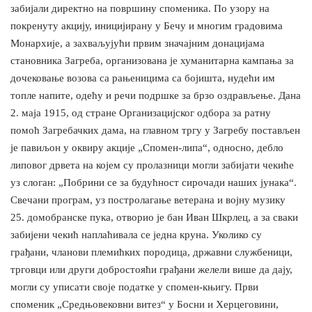
забијали директно на површину споменика. По узору на
покренуту акцију, иницијирану у Бечу и многим градовима
Монархије, а захваљујући првим значајним донацијама
становника Загреба, организована је хуманитарна кампања за
дочековање возова са рањеницима са бојишта, нудећи им
топле напите, одећу и речи подршке за брзо оздрављење. Дана
2. маја 1915, од стране Организацијског одбора за ратну
помоћ Загребачких дама, на главном тргу у Загребу постављен
је павиљон у оквиру акције „Спомен-липа“, односно, дебло
липовог дрвета на којем су пролазници могли забијати чекиће
уз слоган: „Побрини се за будућност сирочади наших јунака“.
Свечани програм, уз постролагање ветерана и војну музику
25. домобранске пука, отворио је бан Иван Шкрлец, а за сваки
забијени чекић наплаћивала се једна круна. Уколико су
грађани, чланови племићких породица, државни службеници,
трговци или други добростояћи грађани желели више да дају,
могли су уписати своје податке у спомен-књигу. Први
споменик „Средњовековни витез“ у Босни и Херцеговини,