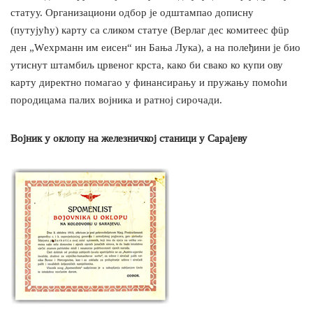
статуу. Организациони одбор је одштампао дописну
(путујућу) карту са сликом статуе (Верлаг дес комитеес фüр
ден „Wехрманн им еисен“ ин Бања Лука), а на полеђини је био
утиснут штамбиљ црвеног крста, како би свако ко купи ову
карту директно помагао у финансирању и пружању помоћи
породицама палих војника и ратној сирочади.
Војник у оклопу на железничкој станици у Сарајеву