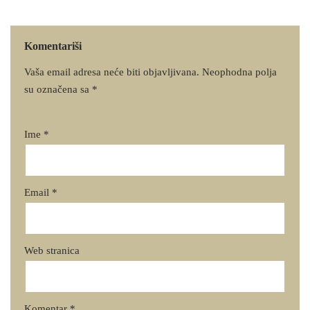
Komentariši
Vaša email adresa neće biti objavljivana.
Neophodna polja
su označena sa
*
Ime
*
Email
*
Web stranica
Komentar
*