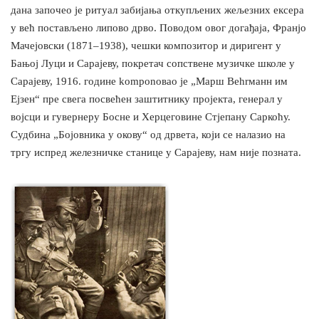
дана започео је ритуал забијања откупљених жељезних ексера
у већ постављено липово дрво. Поводом овог догађаја, Франјо
Мачејовски (1871–1938), чешки композитор и диригент у
Бањој Луци и Сарајеву, покретач сопствене музичке школе у
Сарајеву, 1916. године komponовао је „Марш Веhrманн им
Ејзен“ пре свега посвећен заштитнику пројекта, генерал у
војсци и гувернеру Босне и Херцеговине Стјепану Саркоћу.
Судбина „Бојовника у окову“ од дрвета, који се налазио на
тргу испред железничке станице у Сарајеву, нам није позната.