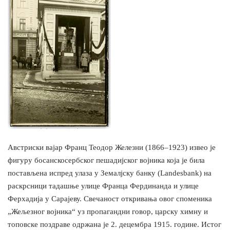
Австриски вајар Франц Теодор Железни (1866–1923) извео је
фигуру босанскосербског пешадијског војника која је била
постављена испред улаза у Земалјску банку (Landesbank) на
раскрсници тадашње улице Франца Фердинанда и улице
Ферхадија у Сарајеву. Свечаност откривања овог споменика
„Жељезног војника“ уз пропагандни говор, царску химну и
топовске поздраве одржана је 2. децембра 1915. године. Истог