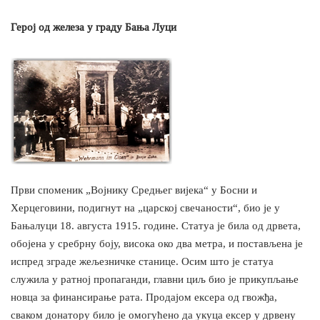
Герој од железа у граду Бања Луци
Први споменик „Војнику Средњег вијека“ у Босни и
Херцеговини, подигнут на „царској свечаности“, био је у
Бањалуци 18. августа 1915. године. Статуа је била од дрвета,
обојена у сребрну боју, висока око два метра, и постављена је
испред зграде жељезничке станице. Осим што је статуа
служила у ратној пропаганди, главни циљ био је прикупљање
новца за финансирање рата. Продајом ексера од гвожђа,
сваком донатору било је омогућено да укуца ексер у дрвену