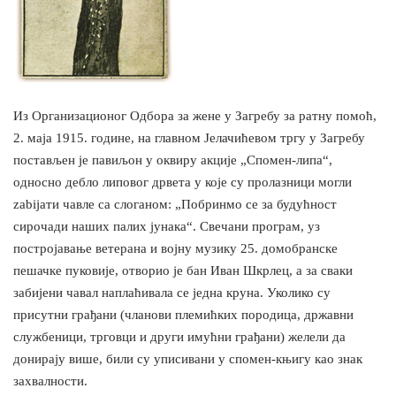
Из Организационог Одбора за жене у Загребу за ратну помоћ,
2. маја 1915. године, на главном Јелачићевом тргу у Загребу
постављен је павиљон у оквиру акције „Спомен-липа“,
односно дебло липовог дрвета у које су пролазници могли
zabijати чавле са слоганом: „Побринмо се за будућност
сирочади наших палих јунака“. Свечани програм, уз
постројавање ветерана и војну музику 25. домобранске
пешачке пуковије, отворио је бан Иван Шкрлец, а за сваки
забијени чавал наплаћивала се једна крунa. Уколико су
присутни грађани (чланови племићких породица, државни
службеници, трговци и други имућни грађани) желели да
донирају више, били су уписивани у спомен-књигу као знак
захвалности.