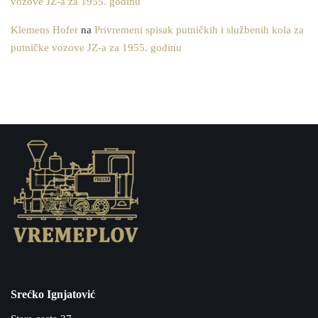
vozove JZ-a za 1955. godinu
Klemens Hofer
na
Privremeni spisak putničkih i službenih kola za
putničke vozove JZ-a za 1955. godinu
Srećko Ignjatović