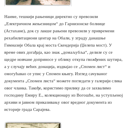
Наиме, тешкији рањеници директно су превозили
„Електричном жењезницом“ до Гарнизонске болнице
(Астахане), док су лакше рањени превозили у привремени
рехабилитациони центар на Обали, у зграду данашње
Гимназије Обала крај моста Скендерија (Џелепа мост). У
време ових догађаја, као знак „домаљубља“, делиле су се
щедре новчане доприносе у облику откупа гвожђених шутира,
а у случају већих донација, издвајао се „Спомен лист“ и
омогућавао се упис у Спомен књигу. Изглед сачуваног
документа „Спомен листа“ можете погледати у галерији слика
овог чланка. Такође, користимо прилику да се захвалимо
господину Емиру Е., колекционару из Вогошће, на уступљеној
архиви и јавном приказивању овог вредног документа из
историје града Сарајева.