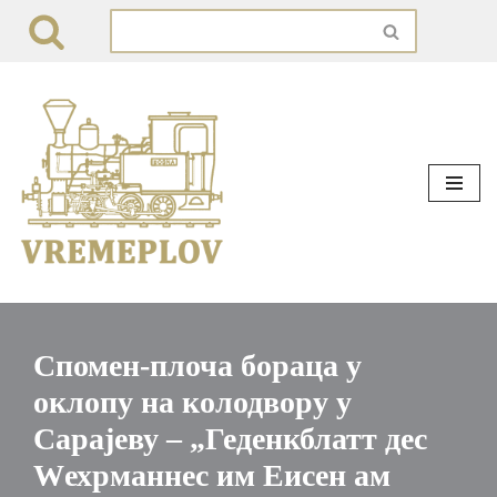
Skip
to
content
Спомен-плоча бораца у
оклопу на колодвору у
Сарајеву – „Геденкблатт дес
Wехрманнес им Еисен ам