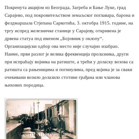
Покренута акцијом из Београда, Загреба и Бање Луке, град
Сарајево, под покровитељством земаљског поглавара, барона и
фелдмаршала Стјепана Саркотића, 3. октобра 1915. године, на
тргу испред железничке станице у Сарајеву, откривена је
дрвена статуа под именом „Бојовник у оклопу“.
Организацијски одбор ова место није случајно изабрао.
Наиме, први разлог је велика фреквенција пролазника, други
при испраћају војника на ратиште, а трећи у доласку возова са
ратишта са рањеницима и погинулима, пред којима је за сваки
очекивани возило долазило стотине грађана или чланова
њихових породица.