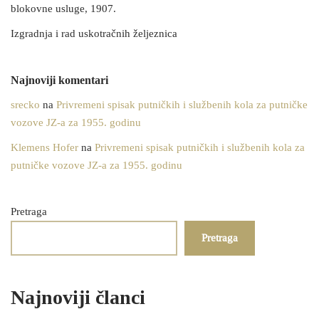
blokovne usluge, 1907.
Izgradnja i rad uskotračnih željeznica
Najnoviji komentari
srecko
na
Privremeni spisak putničkih i službenih kola za putničke
vozove JZ-a za 1955. godinu
Klemens Hofer
na
Privremeni spisak putničkih i službenih kola za
putničke vozove JZ-a za 1955. godinu
Pretraga
Pretraga
Najnoviji članci