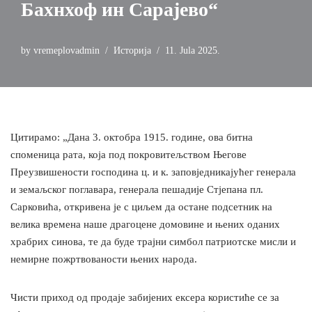
Бахнхоф ин Сарајево“
by
vremeplovadmin
Историја
11. Jula 2025.
Цитирамо: „Дана 3. октобра 1915. године, ова битна
споменица рата, која под покровитељством Његове
Преузвишености господина ц. и к. заповједникајућег генерала
и земаљског поглавара, генерала пешадије Стјепана пл.
Сарковића, откривена је с циљем да остане подсетник на
велика времена наше драгоцене домовине и њених оданих
храбрих синова, те да буде трајни симбол патриотске мисли и
немирне пожртвованости њених народа.
Чисти приход од продаје забијених ексера користиће се за