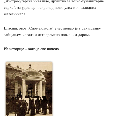
„Аустро-угарске инвалиде, друштво за војно-хуманитарне
сврхе“, за удовице и сирочад погинулих и инвалидних
железничара.
Власник овог „Споменлисте“ учествовао је у сакупљању
забијањем чавала и истовремено новчаним даром.
Из историје – како је све почело