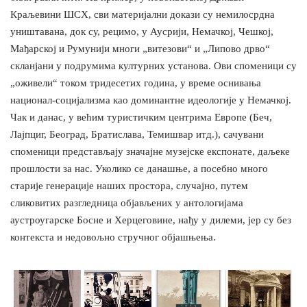
Краљевини ШСХ, сви материјални докази су немилосрдна
уништавана, док су, рецимо, у Аусрији, Немачкој, Чешкој,
Мађарској и Румунији многи „витезови“ и „Липово дрво“
скланјани у подрумима културних установа. Ови споменици су
„оживели“ током тридесетих година, у време оснивања
национал-социјализма као доминантне идеологије у Немачкој.
Чак и данас, у већим туристичким центрима Европе (Беч,
Лајпциг, Београд, Братислава, Темишвар итд.), сачувани
споменици представљају значајне музејске експонате, даљеке
прошлости за нас. Уколико се данашње, а посебно много
старије генерације наших простора, случајно, путем
сликовитих разгледница објављених у антологијама
аустроугарске Босне и Херцеговине, нађу у дилеми, јер су без
контекста и недовољно стручног објашњења.