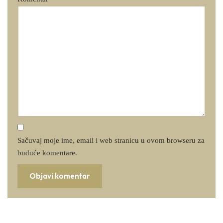
Sačuvaj moje ime, email i web stranicu u ovom browseru za
buduće komentare.