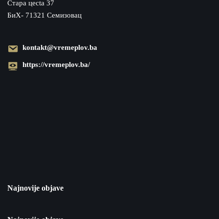
Cтара цecta 37
БиХ- 71321 Семизовац
kontakt@vremeplov.ba
https://vremeplov.ba/
Najnovije objave