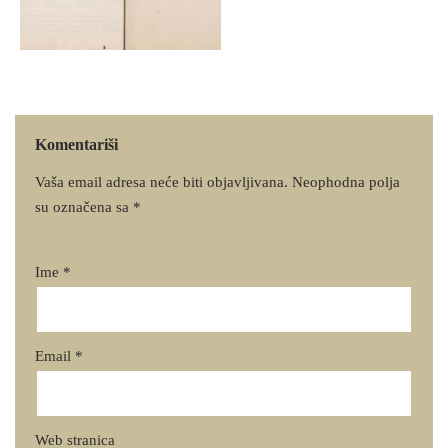
Komentariši
Vaša email adresa neće biti objavljivana.
Neophodna polja
su označena sa
*
Ime
*
Email
*
Web stranica