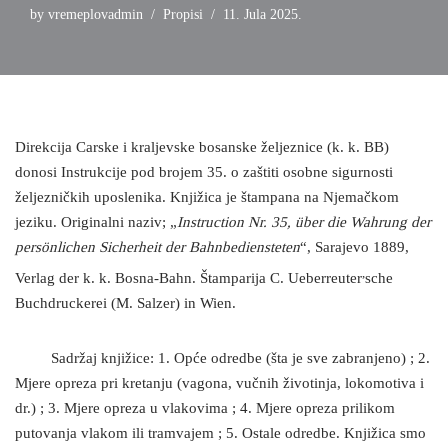
by
vremeplovadmin
Propisi
11. Jula 2025.
Direkcija Carske i kraljevske bosanske željeznice (k. k. BB)
donosi Instrukcije pod brojem 35. o zaštiti osobne sigurnosti
željezničkih uposlenika. Knjižica je štampana na Njemačkom
jeziku. Originalni naziv; „
Instruction Nr. 35, über die Wahrung der
persönlichen Sicherheit der Bahnbediensteten
“, Sarajevo 1889,
,
Verlag der k. k. Bosna-Bahn. Štamparija C. Ueberreuter
sche
Buchdruckerei (M. Salzer) in Wien.
Sadržaj knjižice: 1. Opće odredbe (šta je sve zabranjeno) ; 2.
Mjere opreza pri kretanju (vagona, vučnih životinja, lokomotiva i
dr.) ; 3. Mjere opreza u vlakovima ; 4. Mjere opreza prilikom
putovanja vlakom ili tramvajem ; 5. Ostale odredbe. Knjižica smo