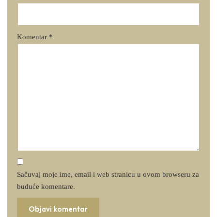
Komentar
*
Sačuvaj moje ime, email i web stranicu u ovom browseru za
buduće komentare.