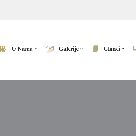
O Nama
Galerije
Članci