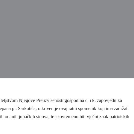
teljstvom Njegove Preuzvišenosti gospodina c. i k. zapovjednika
epana pl. Sarkotića, otkriven je ovaj ratni spomenik koji ima zadržati
h odanih junačkih sinova, te istovremeno biti vječni znak patriotskih