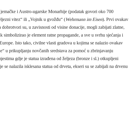
Njemačke i Austro-ugarske Monarhije (podatak govori oko 700
jezni vitez“ ili „Vojnik u gvožđu“ (
Wehrmann im Eisen
). Prvi ovakav
obrotvori su, u zavisnosti od visine donacije, mogli zabijati zlatne,
k simbolizirao je element ratne propagande, a sve u svrhu sjećanja i
 Europe. Isto tako, civilne vlasti gradova u kojima se nalazio ovakav
he“ u prikupljanju novčanih sredstava za pomoć u zbrinjavanju
jestima gdje je statua izrađena od željeza (bronze i sl.) otkupljeni
je se nalazila isklesana statua od drveta, ekseri su se zabijali na drvenu