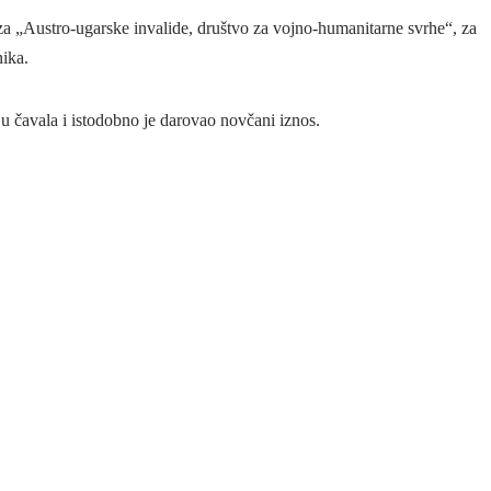
e za „Austro-ugarske invalide, društvo za vojno-humanitarne svrhe“, za
nika.
u čavala i istodobno je darovao novčani iznos.