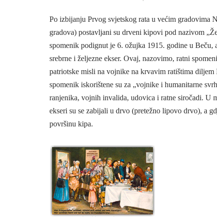
Po izbijanju Prvog svjetskog rata u većim gradovima 
gradova) postavljani su drveni kipovi pod nazivom „Žel
spomenik podignut je 6. ožujka 1915. godine u Beču, a d
srebrne i željezne ekser. Ovaj, nazovimo, ratni spomeni
patriotske misli na vojnike na krvavim ratištima diljem
spomenik iskorištene su za „vojnike i humanitarne svr
ranjenika, vojnih invalida, udovica i ratne siročadi. U m
ekseri su se zabijali u drvo (pretežno lipovo drvo), a gd
površinu kipa.