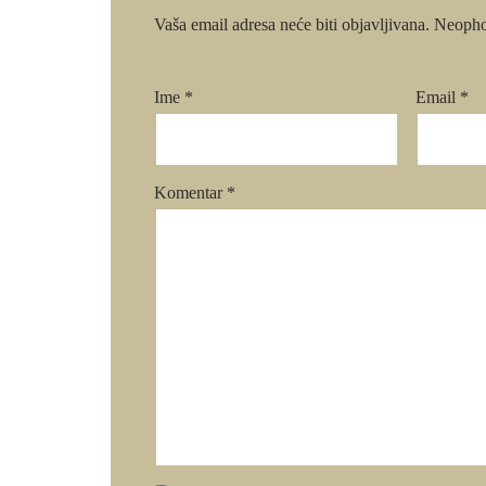
Vaša email adresa neće biti objavljivana.
Neopho
Ime
*
Email
*
Komentar
*