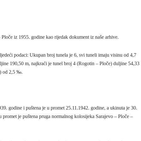
 Ploče iz 1955. godine kao rijedak dokument iz naše arhive.
ljedeći podaci: Ukupan broj tunela je 6, svi tuneli imaju visinu od 4,7
jine 190,50 m, najkraći je tunel broj 4 (Rogotin – Ploče) duljine 54,33
n) od 2,5 ‰.
9. godine i puštena je u promet 25.11.1942. godine, a ukinuta je 30.
u promet je puštena pruga normalnog kolosijeka Sarajevo – Ploče –