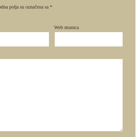
dna polja su označena sa
*
Web stranica