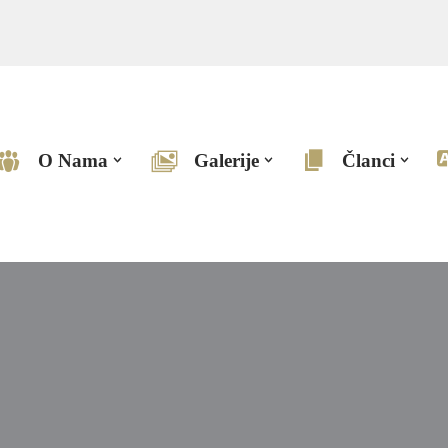
O Nama
Galerije
Članci