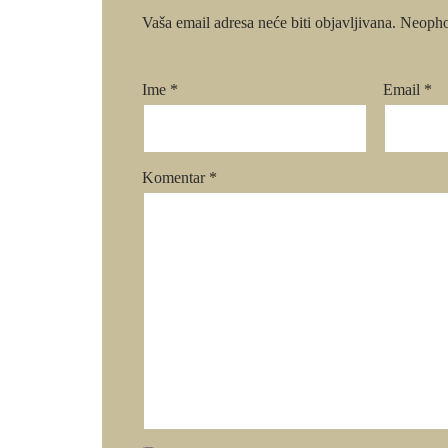
Vaša email adresa neće biti objavljivana.
Neopho
Ime
*
Email
*
Komentar
*