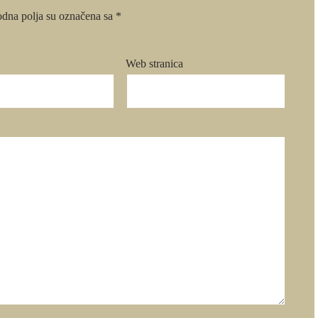
dna polja su označena sa
*
Web stranica