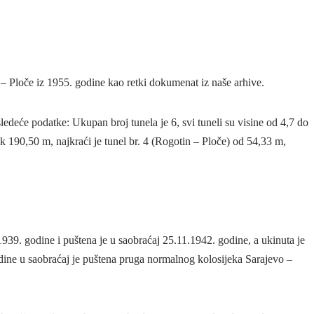
– Ploče iz 1955. godine kao retki dokumenat iz naše arhive.
sledeće podatke: Ukupan broj tunela je 6, svi tuneli su visine od 4,7 do
k 190,50 m, najkraći je tunel br. 4 (Rogotin – Ploče) od 54,33 m,
39. godine i puštena je u saobraćaj 25.11.1942. godine, a ukinuta je
ne u saobraćaj je puštena pruga normalnog kolosijeka Sarajevo –