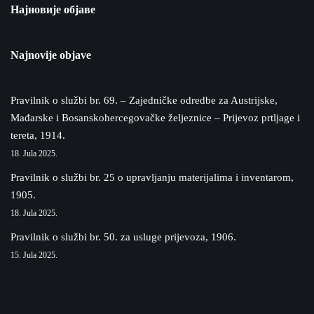
Најновије објаве
Najnovije objave
Pravilnik o službi br. 69. – Zajedničke odredbe za Austrijske,
Mađarske i Bosanskohercegovačke željeznice – Prijevoz prtljage i
tereta, 1914.
18. Jula 2025.
Pravilnik o službi br. 25 o upravljanju materijalima i inventarom,
1905.
18. Jula 2025.
Pravilnik o službi br. 50. za usluge prijevoza, 1906.
15. Jula 2025.