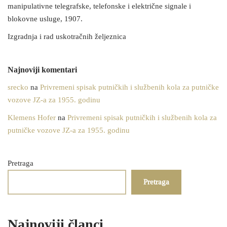
manipulativne telegrafske, telefonske i električne signale i
blokovne usluge, 1907.
Izgradnja i rad uskotračnih željeznica
Najnoviji komentari
srecko
na
Privremeni spisak putničkih i službenih kola za putničke
vozove JZ-a za 1955. godinu
Klemens Hofer
na
Privremeni spisak putničkih i službenih kola za
putničke vozove JZ-a za 1955. godinu
Pretraga
Pretraga
Najnoviji članci