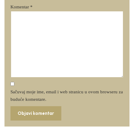
Komentar
*
Sačuvaj moje ime, email i web stranicu u ovom browseru za
buduće komentare.