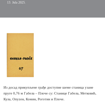
13. Jula 2025.
Из досад прикупљене грађе доступне шеме станица узане
пруге 0,76 м Габела – Плоче су: Станице Габела, Метковић,
Кула, Опуzен, Комин, Роготин и Плоче.