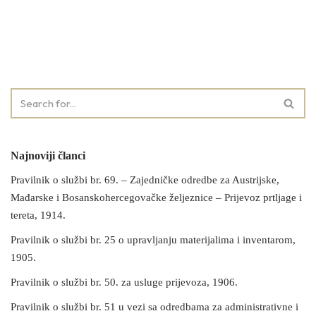
Najnoviji članci
Pravilnik o službi br. 69. – Zajedničke odredbe za Austrijske,
Mađarske i Bosanskohercegovačke željeznice – Prijevoz prtljage i
tereta, 1914.
Pravilnik o službi br. 25 o upravljanju materijalima i inventarom,
1905.
Pravilnik o službi br. 50. za usluge prijevoza, 1906.
Pravilnik o službi br. 51 u vezi sa odredbama za administrativne i