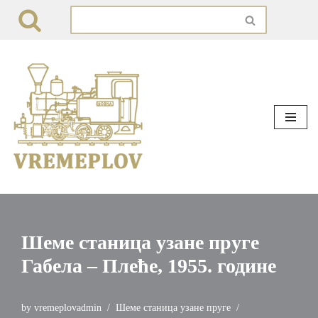
Skip
to
content
Шеме станица узане пруге
Габела – Плеће, 1955. године
by
vremeplovadmin
Шеме станица узане пруге