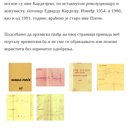
носиле су име Карделјево, по истакнутом револуционару и
комунисту, slovенцу Едварду Карделју. Између 1954. и 1980,
као и од 1991. године, враћено је старо име Плоче.
Подсећамо да архивска грађа на овој страници припада веб
порталу времеплов.ба и не сме се објављивати или поново
користити без изричитог одобрења.