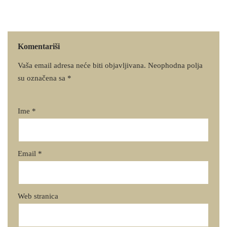
Komentariši
Vaša email adresa neće biti objavljivana.
Neophodna polja
su označena sa
*
Ime
*
Email
*
Web stranica