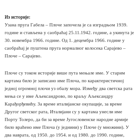
Из историје:
Узана пруга Габела – Плоче започела је са изградњом 1939.
године и стављена у саобраћај 25.11.1942. године, а укинута је
30. новембра 1966. године. Од 1. децембра 1966. године у
саобраћај је пуштена пруга нормалног колосека Сарајево –
Плоче – Сарајево.
Плоче су током историје више пута мењале име. У старим
картама било је записано име Плоча, по карактеристичној
једној огромној плочи уз обалу мора. Између два светска рата
мења се у име Аљександрово, по краљу Аљександру
Карађорђевићу. За време италијанске окупације, за време
Другог светског рата, Италијани су у картама унесли име
Порту Толеро, да би за време Југословенске народне армије
било враћено име Плоча (у једнини) у Плоче (у множини). У
два наврата, од 1950. до 1954. и од 1980. до 1990. године,