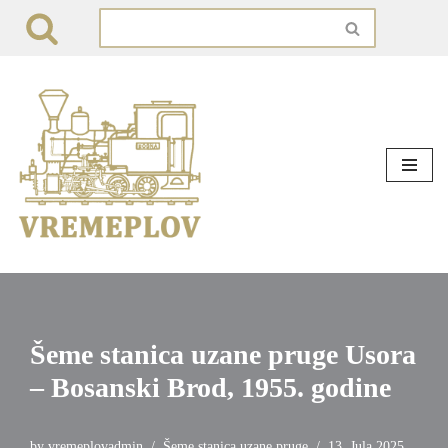
Skip
to
content
Šeme stanica uzane pruge Usora
– Bosanski Brod, 1955. godine
by
vremeplovadmin
Šeme stanica uzane pruge
13. Jula 2025.