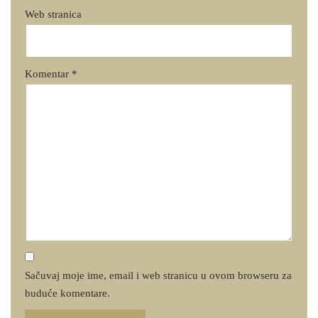
Web stranica
Komentar
*
Sačuvaj moje ime, email i web stranicu u ovom browseru za
buduće komentare.