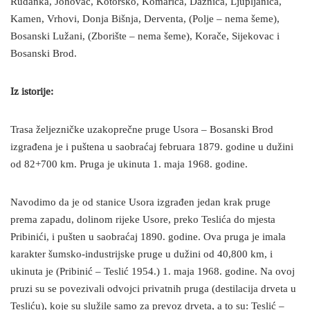
Rudanka, Johovac, Kotorsko, Komarica, Dažnica, Ljupljanica,
Kamen, Vrhovi, Donja Bišnja, Derventa, (Polje – nema šeme),
Bosanski Lužani, (Zborište – nema šeme), Korače, Sijekovac i
Bosanski Brod.
Iz istorije:
Trasa željezničke uzakoprečne pruge Usora – Bosanski Brod
izgrađena je i puštena u saobraćaj februara 1879. godine u dužini
od 82+700 km. Pruga je ukinuta 1. maja 1968. godine.
Navodimo da je od stanice Usora izgrađen jedan krak pruge
prema zapadu, dolinom rijeke Usore, preko Teslića do mjesta
Pribinići, i pušten u saobraćaj 1890. godine. Ova pruga je imala
karakter šumsko-industrijske pruge u dužini od 40,800 km, i
ukinuta je (Pribinić – Teslić 1954.) 1. maja 1968. godine. Na ovoj
pruzi su se povezivali odvojci privatnih pruga (destilacija drveta u
Tesliću), koje su služile samo za prevoz drveta, a to su: Teslić –