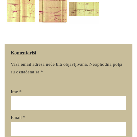
Komentariši
Vaša email adresa neće biti objavljivana.
Neophodna polja
su označena sa
*
Ime
*
Email
*