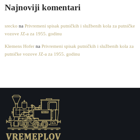
Najnoviji komentari
srecko
na
Privremeni spisak putničkih i službenih kola za putničke
vozove JZ-a za 1955. godinu
Klemens Hofer
na
Privremeni spisak putničkih i službenih kola za
putničke vozove JZ-a za 1955. godinu