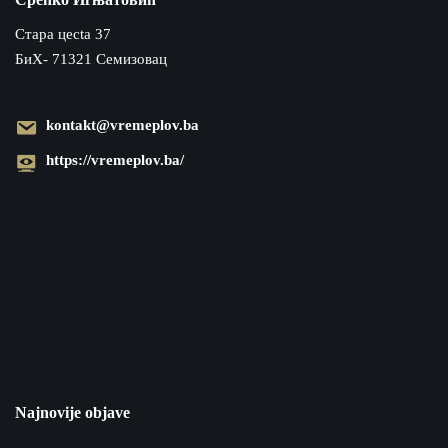
Cтара цecta 37
БиХ- 71321 Семизовац
kontakt@vremeplov.ba
https://vremeplov.ba/
Najnovije objave