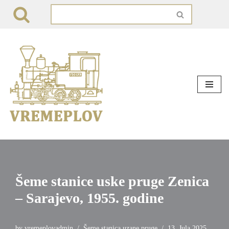
Skip
to
content
Šeme stanice uske pruge Zenica
– Sarajevo, 1955. godine
by
vremeplovadmin
Šeme stanica uzane pruge
13. Jula 2025.