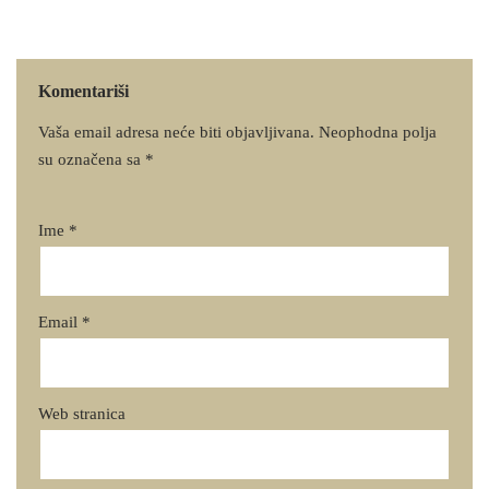
Komentariši
Vaša email adresa neće biti objavljivana.
Neophodna polja
su označena sa
*
Ime
*
Email
*
Web stranica