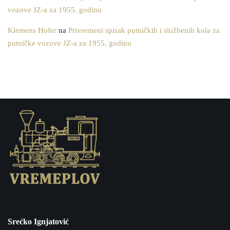
vozove JZ-a za 1955. godinu
Klemens Hofer
na
Privremeni spisak putničkih i službenih kola za
putničke vozove JZ-a za 1955. godinu
Srećko Ignjatović