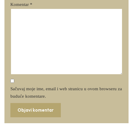
Komentar
*
Sačuvaj moje ime, email i web stranicu u ovom browseru za
buduće komentare.