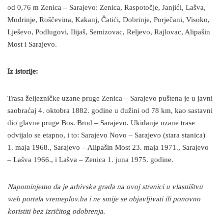
od 0,76 m Zenica – Sarajevo: Zenica, Raspotočje, Janjići, Lašva,
Modrinje, Roščevina, Kakanj, Čatići, Dobrinje, Porječani, Visoko,
Lješevo, Podlugovi, Ilijaš, Semizovac, Reljevo, Rajlovac, Alipašin
Most i Sarajevo.
Iz istorije:
Trasa željezničke uzane pruge Zenica – Sarajevo puštena je u javni
saobraćaj 4. oktobra 1882. godine u dužini od 78 km, kao sastavni
dio glavne pruge Bos. Brod – Sarajevo. Ukidanje uzane trase
odvijalo se etapno, i to: Sarajevo Novo – Sarajevo (stara stanica)
1. maja 1968., Sarajevo – Alipašin Most 23. maja 1971., Sarajevo
– Lašva 1966., i Lašva – Zenica 1. juna 1975. godine.
Napominjemo da je arhivska građa na ovoj stranici u vlasništvu
web portala vremeplov.ba i ne smije se objavljivati ili ponovno
koristiti bez izričitog odobrenja.