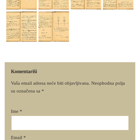
Komentariši
Vaša email adresa neće biti objavljivana.
Neophodna polja
su označena sa
*
Ime
*
Email
*