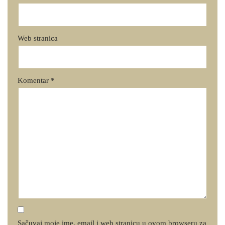
Web stranica
Komentar
*
Sačuvaj moje ime, email i web stranicu u ovom browseru za