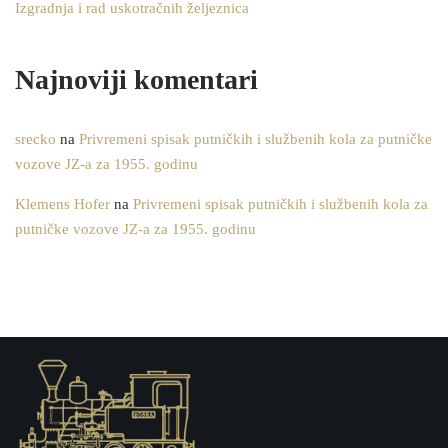
Izgradnja i rad uskotračnih željeznica
Najnoviji komentari
srecko
na
Privremeni spisak putničkih i službenih kola za putničke
vozove JZ-a za 1955. godinu
Klemens Hofer
na
Privremeni spisak putničkih i službenih kola za
putničke vozove JZ-a za 1955. godinu