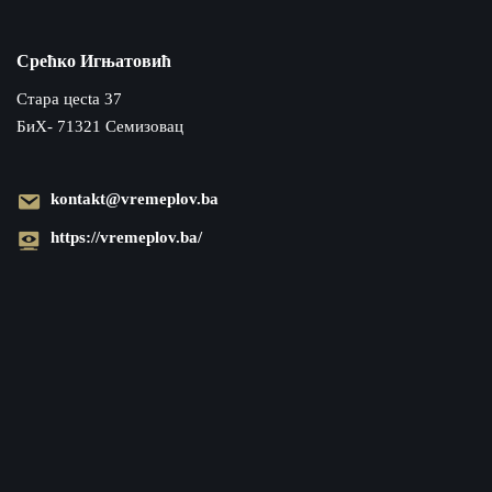
Срећко Игњатовић
Cтара цecta 37
БиХ- 71321 Семизовац
kontakt@vremeplov.ba
https://vremeplov.ba/