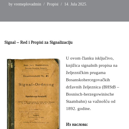
by
vremeplovadmin
Propisi
14. Jula 2025.
Signal – Red i Propisi za Signalizaciju
U ovom članku isključivo,
knjižica signalnih propisa na
željezničkim prugama
Bosanskohercegovačkih
državnih željeznica (BHStB –
Bosnisch-herzegowinische
Staatsbahn) sa važnošću od
1892. godine.
Из наслова: