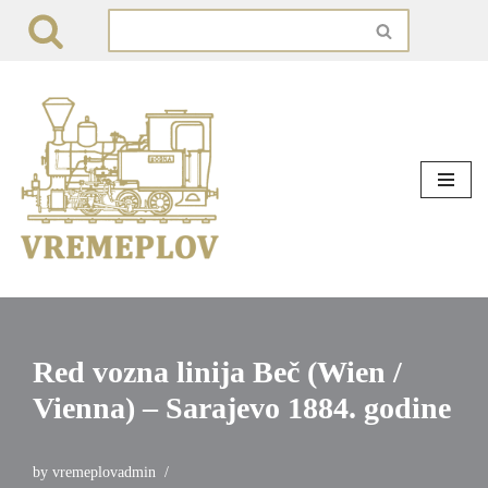
Skip
to
content
Red vozna linija Beč (Wien /
Vienna) – Sarajevo 1884. godine
by
vremeplovadmin