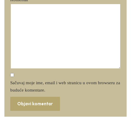
Sačuvaj moje ime, email i web stranicu u ovom browseru za
buduće komentare.