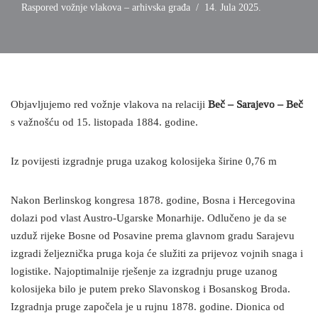
Raspored vožnje vlakova – arhivska građa
14. Jula 2025.
Objavljujemo red vožnje vlakova na relaciji
Beč – Sarajevo – Beč
s važnošću od 15. listopada 1884. godine.
Iz povijesti izgradnje pruga uzakog kolosijeka širine 0,76 m
Nakon Berlinskog kongresa 1878. godine, Bosna i Hercegovina
dolazi pod vlast Austro-Ugarske Monarhije. Odlučeno je da se
uzduž rijeke Bosne od Posavine prema glavnom gradu Sarajevu
izgradi željeznička pruga koja će služiti za prijevoz vojnih snaga i
logistike. Najoptimalnije rješenje za izgradnju pruge uzanog
kolosijeka bilo je putem preko Slavonskog i Bosanskog Broda.
Izgradnja pruge započela je u rujnu 1878. godine. Dionica od