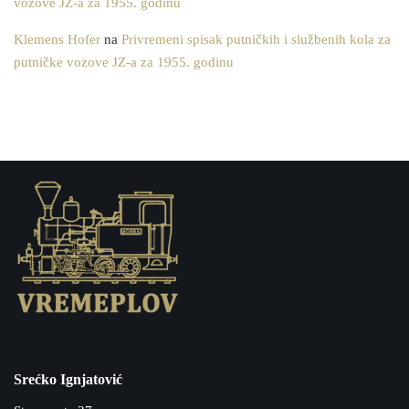
vozove JZ-a za 1955. godinu
Klemens Hofer
na
Privremeni spisak putničkih i službenih kola za
putničke vozove JZ-a za 1955. godinu
Srećko Ignjatović