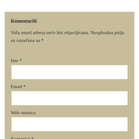
Komentariši
Vaša email adresa neće biti objavljivana.
Neophodna polja
su označena sa
*
Ime
*
Email
*
Web stranica
Komentar
*