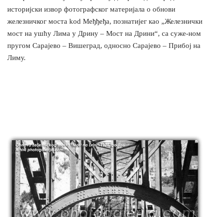
историјски извор фотографског материјала о обнови
железничког моста kod Међђеђа, познатијег као „Железнички
мост на ушћу Лима у Дрину – Мост на Дрини“, са суже-ном
пругом Сарајево – Вишеград, односно Сарајево – Прибој на
Лиму.