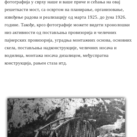
фотографија у сврху наше и ваше приче и сећања на овај
решеткасти мост, са освртом на планирање, организовање,
извођење радова и реализацију од марта 1925. до jуна 1926.
године. Такође, кроз фотографије можете видети хронолошки
низ активности од постављања провизорија и челичних
пајнерских провизорија, уградња монтажних основа, основних
скела, постављања надконструкције, челичних носача и
водилица, монтажа носача дизалицом, међуспратна
конструкција, рањен стаза итд.