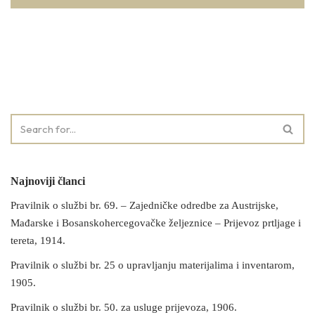
Najnoviji članci
Pravilnik o službi br. 69. – Zajedničke odredbe za Austrijske,
Mađarske i Bosanskohercegovačke željeznice – Prijevoz prtljage i
tereta, 1914.
Pravilnik o službi br. 25 o upravljanju materijalima i inventarom,
1905.
Pravilnik o službi br. 50. za usluge prijevoza, 1906.