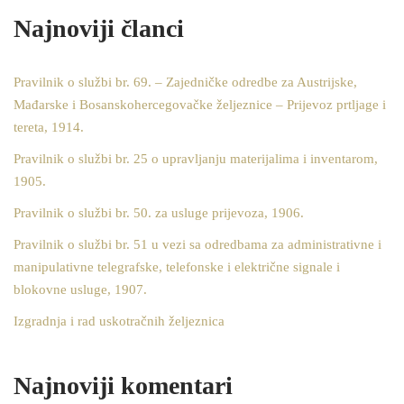
Najnoviji članci
Pravilnik o službi br. 69. – Zajedničke odredbe za Austrijske,
Mađarske i Bosanskohercegovačke željeznice – Prijevoz prtljage i
tereta, 1914.
Pravilnik o službi br. 25 o upravljanju materijalima i inventarom,
1905.
Pravilnik o službi br. 50. za usluge prijevoza, 1906.
Pravilnik o službi br. 51 u vezi sa odredbama za administrativne i
manipulativne telegrafske, telefonske i električne signale i
blokovne usluge, 1907.
Izgradnja i rad uskotračnih željeznica
Najnoviji komentari