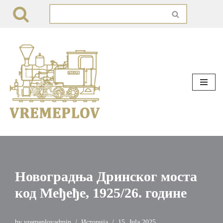
Skip
to
content
Новоградња Дринског моста
код Међеђе, 1925/26. године
by
vremeplovadmin
Историја
15. Jula 2025.