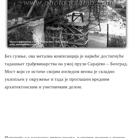
Без сумње, ова метална композиција је највеће достигнуће
тадашњег грађевинарства на ужој прузи Сарајево – Београд.
Мост који се истиче својим изгледом веома је складно
уклопљен у окружење и тада је проглашен вредним
архитектонским и уметничким делом.
Историју од настанка првог моста, његових рушења током