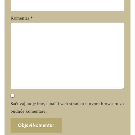
Komentar
*
Sačuvaj moje ime, email i web stranicu u ovom browseru za
buduće komentare.