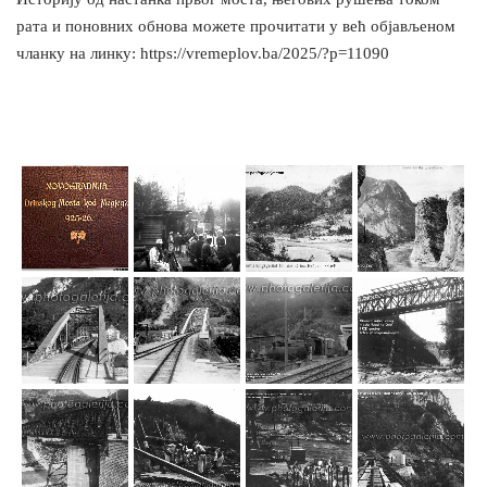
рата и поновних обнова можете прочитати у већ објављеном
чланку на линку: https://vremeplov.ba/2025/?p=11090