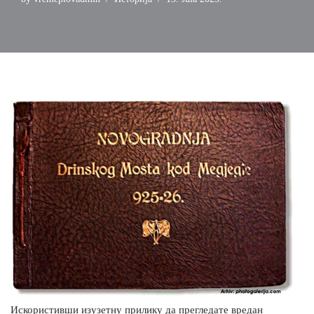
Искористивши изузетну прилику да прегледате вредан