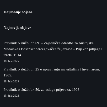
Најновије објаве
Najnovije objave
Pravilnik o službi br. 69. – Zajedničke odredbe za Austrijske,
Mađarske i Bosanskohercegovačke željeznice – Prijevoz prtljage i
tereta, 1914.
18. Jula 2025.
Pravilnik o službi br. 25 o upravljanju materijalima i inventarom,
1905.
18. Jula 2025.
Pravilnik o službi br. 50. za usluge prijevoza, 1906.
15. Jula 2025.