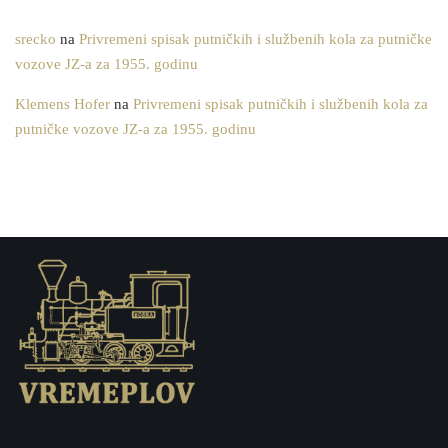
srecko
na
Privremeni spisak putničkih i službenih kola za putničke
vozove JZ-a za 1955. godinu
Klemens Hofer
na
Privremeni spisak putničkih i službenih kola za
putničke vozove JZ-a za 1955. godinu