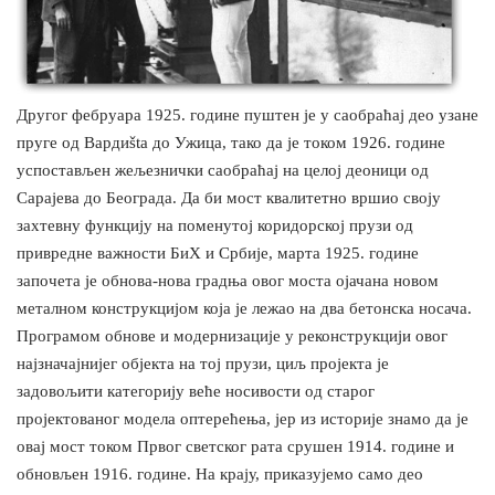
Другог фебруара 1925. године пуштен је у саобраћај део узане
пруге од Вардиšta до Ужица, тако да је током 1926. године
успостављен жељезнички саобраћај на целој деоници од
Сарајева до Београда. Да би мост квалитетно вршио своју
захтевну функцију на поменутој коридорској прузи од
привредне важности БиХ и Србије, марта 1925. године
започета је обнова-нова градња овог моста ојачана новом
металном конструкцијом која је лежао на два бетонска носача.
Програмом обнове и модернизације у реконструкцији овог
најзначајнијег објекта на тој прузи, циљ пројекта је
задовољити категорију веће носивости од старог
пројектованог модела оптерећења, јер из историје знамо да је
овај мост током Првог светског рата срушен 1914. године и
обновљен 1916. године. На крају, приказујемо само део