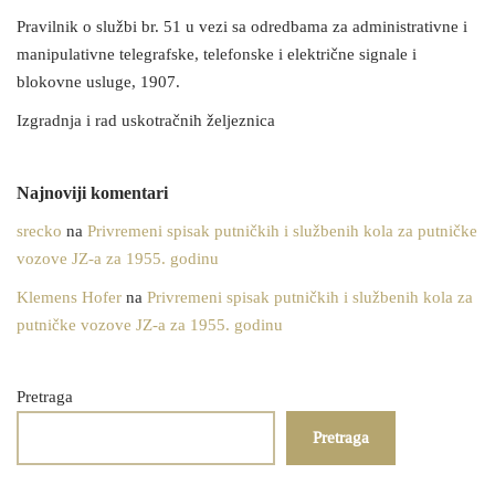
Pravilnik o službi br. 51 u vezi sa odredbama za administrativne i
manipulativne telegrafske, telefonske i električne signale i
blokovne usluge, 1907.
Izgradnja i rad uskotračnih željeznica
Najnoviji komentari
srecko
na
Privremeni spisak putničkih i službenih kola za putničke
vozove JZ-a za 1955. godinu
Klemens Hofer
na
Privremeni spisak putničkih i službenih kola za
putničke vozove JZ-a za 1955. godinu
Pretraga
Pretraga