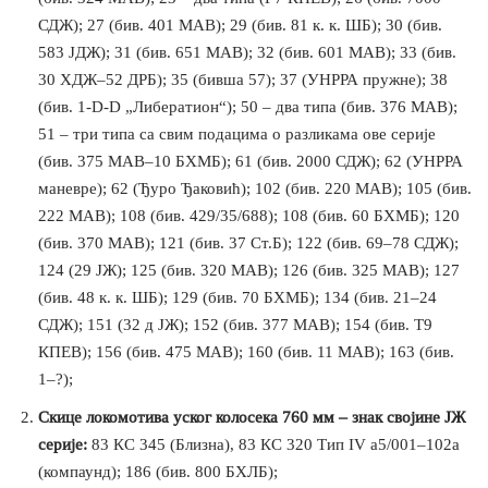
СДЖ); 27 (бив. 401 МАВ); 29 (бив. 81 к. к. ШБ); 30 (бив.
583 ЈДЖ); 31 (бив. 651 МАВ); 32 (бив. 601 МАВ); 33 (бив.
30 ХДЖ–52 ДРБ); 35 (бивша 57); 37 (УНРРА пружне); 38
(бив. 1-D-D „Либератион“); 50 – два типа (бив. 376 МАВ);
51 – три типа са свим подацима о разликама ове серије
(бив. 375 МАВ–10 БХМБ); 61 (бив. 2000 СДЖ); 62 (УНРРА
маневре); 62 (Ђуро Ђаковић); 102 (бив. 220 МАВ); 105 (бив.
222 МАВ); 108 (бив. 429/35/688); 108 (бив. 60 БХМБ); 120
(бив. 370 МАВ); 121 (бив. 37 Ст.Б); 122 (бив. 69–78 СДЖ);
124 (29 ЈЖ); 125 (бив. 320 МАВ); 126 (бив. 325 МАВ); 127
(бив. 48 к. к. ШБ); 129 (бив. 70 БХМБ); 134 (бив. 21–24
СДЖ); 151 (32 д ЈЖ); 152 (бив. 377 МАВ); 154 (бив. T9
КПЕВ); 156 (бив. 475 МАВ); 160 (бив. 11 МАВ); 163 (бив.
1–?);
Скице локомотива уског колосека 760 мм – знак својине ЈЖ
серије:
83 КС 345 (Близна), 83 КС 320 Тип IV а5/001–102а
(компаунд); 186 (бив. 800 БХЛБ);