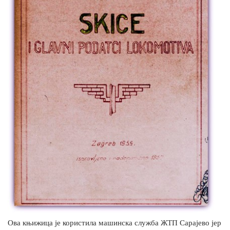
Ова књижица је користила машинска служба ЖТП Сарајево јер