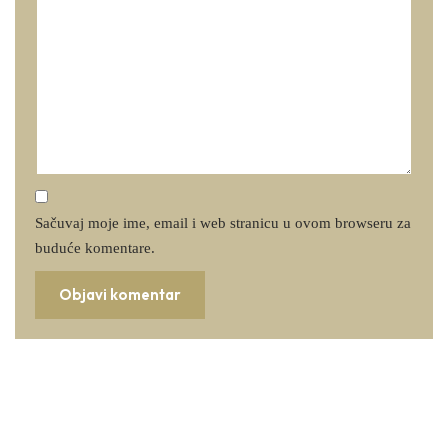
Sačuvaj moje ime, email i web stranicu u ovom browseru za
buduće komentare.