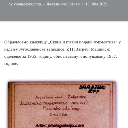
by
vremeplovadmin
Железничко штиво
15. Jula 2025.
Објављујемо књижицу „Скице и главни подаци локомотива“ у
издању Југославенске željeznice, ŽТП Загреб, Машинско
одељење за 1955. годину, обновљавану и допуњавану 1957.
године.