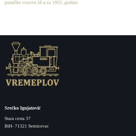
putničke vozove JZ-a za 1955. godinu
Srećko Ignjatović
Stara cesta 37
BiH- 71321 Semizovac