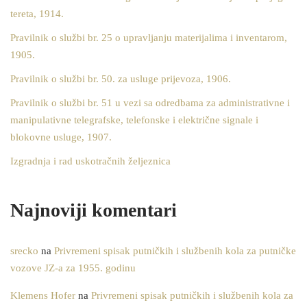
tereta, 1914.
Pravilnik o službi br. 25 o upravljanju materijalima i inventarom,
1905.
Pravilnik o službi br. 50. za usluge prijevoza, 1906.
Pravilnik o službi br. 51 u vezi sa odredbama za administrativne i
manipulativne telegrafske, telefonske i električne signale i
blokovne usluge, 1907.
Izgradnja i rad uskotračnih željeznica
Najnoviji komentari
srecko
na
Privremeni spisak putničkih i službenih kola za putničke
vozove JZ-a za 1955. godinu
Klemens Hofer
na
Privremeni spisak putničkih i službenih kola za