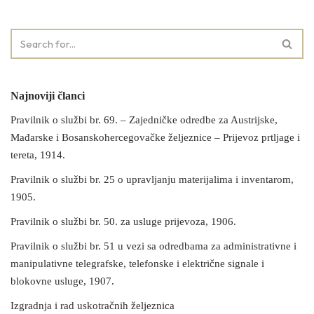
Najnoviji članci
Pravilnik o službi br. 69. – Zajedničke odredbe za Austrijske,
Mađarske i Bosanskohercegovačke željeznice – Prijevoz prtljage i
tereta, 1914.
Pravilnik o službi br. 25 o upravljanju materijalima i inventarom,
1905.
Pravilnik o službi br. 50. za usluge prijevoza, 1906.
Pravilnik o službi br. 51 u vezi sa odredbama za administrativne i
manipulativne telegrafske, telefonske i električne signale i
blokovne usluge, 1907.
Izgradnja i rad uskotračnih željeznica