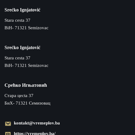
Srećko Ignjatović
Stara cesta 37
BiH- 71321 Semizovac
Srećko Ignjatović
Stara cesta 37
BiH- 71321 Semizovac
Срећко Игњатовић
Cтара цecta 37
БиХ- 71321 Семизовац
kontakt@vremeplov.ba
https://vremeplov.ba/