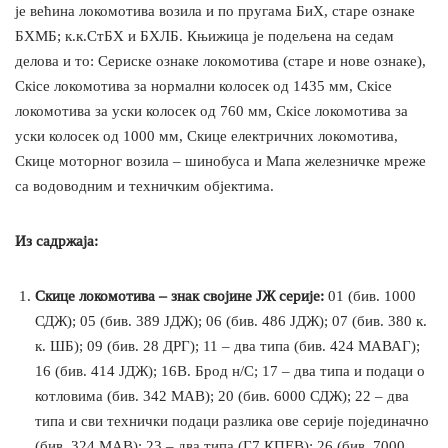
је већина локомотива возила и по пругама БиХ, старе ознаке
БХМБ; к.к.СтБХ и БХЛБ. Књижица је подељена на седам
делова и то: Сериске ознаке локомотива (старе и нове ознаке),
Скice локомотива за нормални колосек од 1435 мм, Скice
локомотива за уски колосек од 760 мм, Скice локомотива за
уски колосек од 1000 мм, Скице електричних локомотива,
Скице моторног возила – шинобуса и Мапа железничке мреже
са водоводним и техничким објектима.
Из садржаја:
Скице локомотива – знак својине ЈЖ серије:
01 (бив. 1000
СДЖ); 05 (бив. 389 ЈДЖ); 06 (бив. 486 ЈДЖ); 07 (бив. 380 к.
к. ШБ); 09 (бив. 28 ДРГ); 11 – два типа (бив. 424 МАВАГ);
16 (бив. 414 ЈДЖ); 16В. Брод н/С; 17 – два типа и подаци о
котловима (бив. 342 МАВ); 20 (бив. 6000 СДЖ); 22 – два
типа и сви технички подаци разлика ове серије појединачно
(бив. 324 МАВ); 23 – два типа (Г7 КПЕВ); 26 (бив. 7000