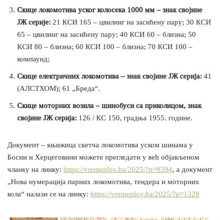
Скице локомотива уског колосека 1000 мм – знак својине
ЈЖ серије:
21 КСИ 165 – цвилинг на засићену пару; 30 КСИ
65 – цвилинг на засићену пару; 40 КСИ 60 – близна; 50
КСИ 80 – близна; 60 КСИ 100 – близна; 70 КСИ 100 –
компаунд;
Скице електричних локомотива – знак својине ЈЖ серија:
41
(АЛСТХОМ); 61 „Бреда“.
Скице моторних возила – шинобуси са приколицом, знак
својине ЈЖ серија:
126 / КС 150, градња 1955. године.
Документ – књижица скетча локомотива уском шинама у
Босни и Херцеговини можете прегледати у већ објављеном
чланку на линку:
https://vremeplov.ba/2025/?p=8394
, а документ
„Нова нумерација парних локомотива, тендера и моторних
кола“ налази се на линку:
https://vremeplov.ba/2025/?p=1328