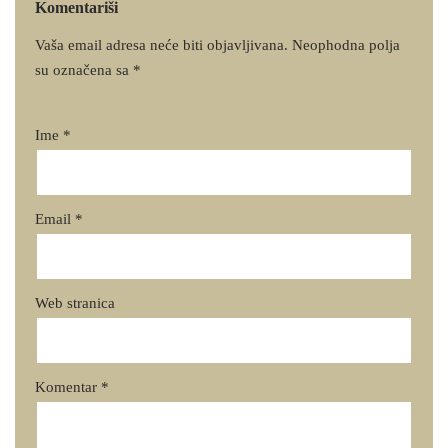
Komentariši
Vaša email adresa neće biti objavljivana.
Neophodna polja
su označena sa
*
Ime
*
Email
*
Web stranica
Komentar
*