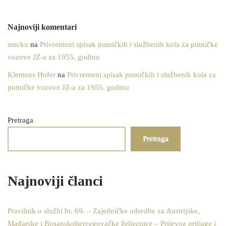
Najnoviji komentari
srecko
na
Privremeni spisak putničkih i službenih kola za putničke
vozove JZ-a za 1955. godinu
Klemens Hofer
na
Privremeni spisak putničkih i službenih kola za
putničke vozove JZ-a za 1955. godinu
Pretraga
Pretraga
Najnoviji članci
Pravilnik o službi br. 69. – Zajedničke odredbe za Austrijske,
Mađarske i Bosanskohercegovačke željeznice – Prijevoz prtljage i