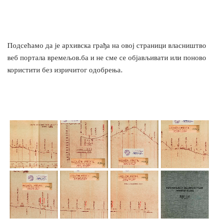
Подсећамо да је архивска грађа на овој страници власништво
веб портала времељов.ба и не сме се објављивати или поново
користити без изричитог одобрења.