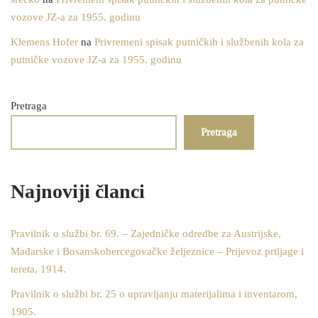
vozove JZ-a za 1955. godinu
Klemens Hofer
na
Privremeni spisak putničkih i službenih kola za
putničke vozove JZ-a za 1955. godinu
Pretraga
Pretraga
Najnoviji članci
Pravilnik o službi br. 69. – Zajedničke odredbe za Austrijske,
Mađarske i Bosanskohercegovačke željeznice – Prijevoz prtljage i
tereta, 1914.
Pravilnik o službi br. 25 o upravljanju materijalima i inventarom,
1905.