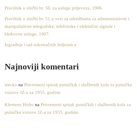
Pravilnik o službi br. 50. za usluge prijevoza, 1906.
Pravilnik o službi br. 51 u vezi sa odredbama za administrativne i
manipulativne telegrafske, telefonske i električne signale i
blokovne usluge, 1907.
Izgradnja i rad uskotračnih željeznica
Najnoviji komentari
srecko
na
Privremeni spisak putničkih i službenih kola za putničke
vozove JZ-a za 1955. godinu
Klemens Hofer
na
Privremeni spisak putničkih i službenih kola za
putničke vozove JZ-a za 1955. godinu