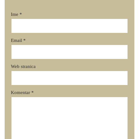
Ime
*
Email
*
Web stranica
Komentar
*