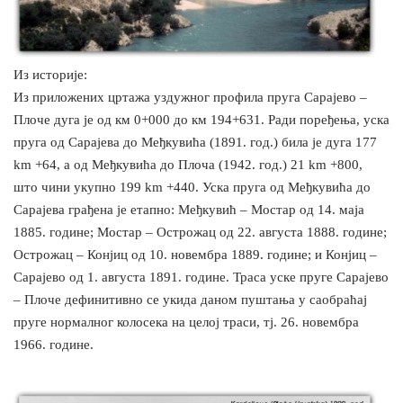
Из историје:
Из приложених цртажа уздужног профила пруга Сарајево –
Плоче дуга је од км 0+000 до км 194+631. Ради поређења, уска
пруга од Сарајева до Међкувића (1891. год.) била је дуга 177
km +64, а од Међкувића до Плоча (1942. год.) 21 km +800,
што чини укупно 199 km +440. Уска пруга од Међкувића до
Сарајева грађена је етапно: Међкувић – Мостар од 14. маја
1885. године; Мостар – Острожац од 22. августа 1888. године;
Острожац – Конјиц од 10. новембра 1889. године; и Конјиц –
Сарајево од 1. августа 1891. године. Траса уске пруге Сарајево
– Плоче дефинитивно се укида даном пуштања у саобраћај
пруге нормалног колосека на целој траси, тј. 26. новембра
1966. године.