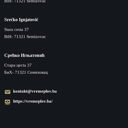
BiH- 71321 Semizovac
Srećko Ignjatović
Stara cesta 37
BiH- 71321 Semizovac
Срећко Игњатовић
Cтара цecta 37
БиХ- 71321 Семизовац
kontakt@vremeplov.ba
https://vremeplov.ba/