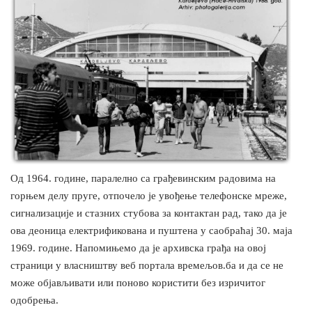
Од 1964. године, паралелно са грађевинским радовима на
горњем делу пруге, отпочело је увођење телефонске мреже,
сигнализације и стазних стубова за контактан рад, тако да је
ова деоница електрификована и пуштена у саобраћај 30. маја
1969. године. Напомињемо да је архивска грађа на овој
страници у власништву веб портала времељов.ба и да се не
може објављивати или поново користити без изричитог
одобрења.