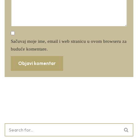
Sačuvaj moje ime, email i web stranicu u ovom browseru za
buduće komentare.