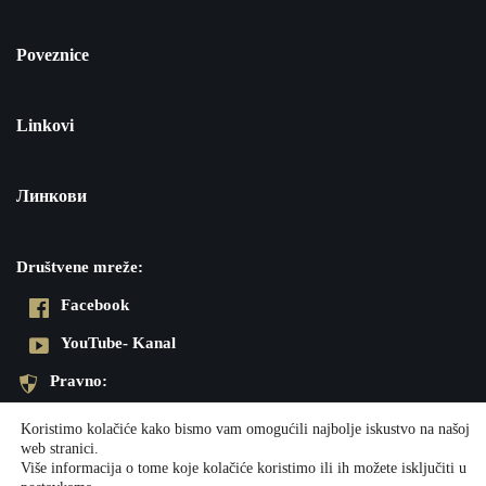
Poveznice
Linkovi
Линкови
Društvene mreže:
Facebook
YouTube- Kanal
Pravno:
Pravila privatnosti
Koristimo kolačiće kako bismo vam omogućili najbolje iskustvo na našoj
web stranici.
Impresum
Više informacija o tome koje kolačiće koristimo ili ih možete isključiti u