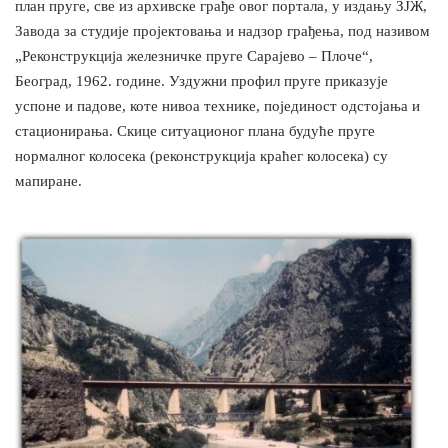
план пруге, све из архивске грађе овог портала, у издању ЗЈЖ,
Завода за студије пројектовања и надзор грађења, под називом
„Реконструкција железничке пруге Сарајево – Плоче“,
Београд, 1962. године. Уздужни профил пруге приказује
успоне и падове, коте нивоа технике, појединост одстојања и
стационирања. Скице ситуационог плана будуће пруге
нормалног колосека (реконструкција краћег колосека) су
мапиране.