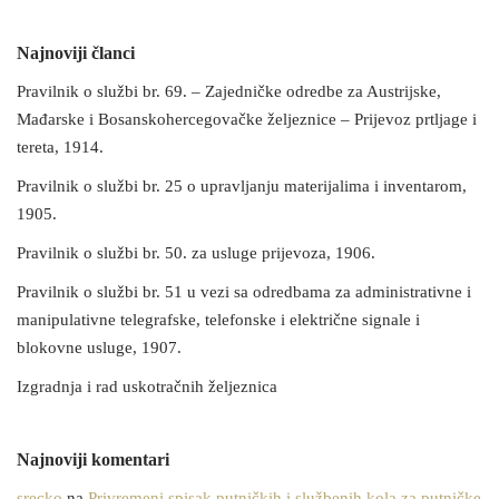
Najnoviji članci
Pravilnik o službi br. 69. – Zajedničke odredbe za Austrijske,
Mađarske i Bosanskohercegovačke željeznice – Prijevoz prtljage i
tereta, 1914.
Pravilnik o službi br. 25 o upravljanju materijalima i inventarom,
1905.
Pravilnik o službi br. 50. za usluge prijevoza, 1906.
Pravilnik o službi br. 51 u vezi sa odredbama za administrativne i
manipulativne telegrafske, telefonske i električne signale i
blokovne usluge, 1907.
Izgradnja i rad uskotračnih željeznica
Najnoviji komentari
srecko
na
Privremeni spisak putničkih i službenih kola za putničke