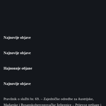
Najnovije objave
Najnovije objave
Најновије објаве
Najnovije objave
Pravilnik o službi br. 69. – Zajedničke odredbe za Austrijske,
Mađarske i Bosanskohercegovačke željeznice – Prijevoz prtljage i