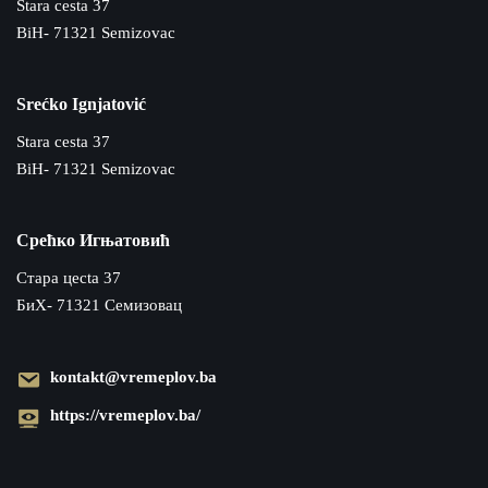
Stara cesta 37
BiH- 71321 Semizovac
Srećko Ignjatović
Stara cesta 37
BiH- 71321 Semizovac
Срећко Игњатовић
Cтара цecta 37
БиХ- 71321 Семизовац
kontakt@vremeplov.ba
https://vremeplov.ba/