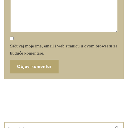
Sačuvaj moje ime, email i web stranicu u ovom browseru za
buduće komentare.