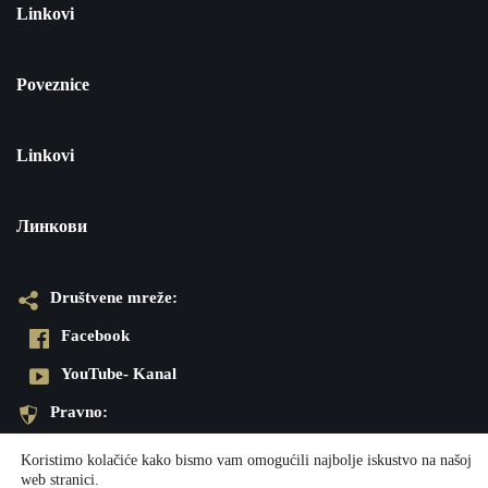
Linkovi
Poveznice
Linkovi
Линкови
Društvene mreže:
Facebook
YouTube- Kanal
Pravno:
Pravila privatnosti
Koristimo kolačiće kako bismo vam omogućili najbolje iskustvo na našoj
web stranici.
Impresum