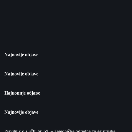
Najnovije objave
Najnovije objave
Најновије објаве
Najnovije objave
Pravilnik o službi br. 69. – Zajedničke odredbe za Austrijske,