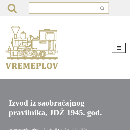
Skip
to
content
Izvod iz saobraćajnog
pravilnika, JDŽ 1945. god.
by
vremeplovadmin
Istorija
15. Jula 2025.