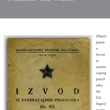
Objavl
jujem
o
Izvod
iz
saobra
ćajnog
pravil
nika
(br.
62)
Jugosl
ovens