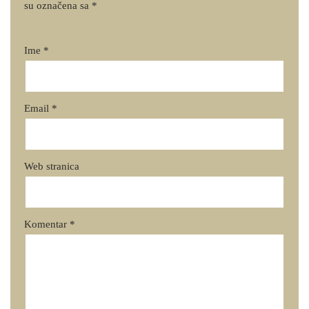
su označena sa
*
Ime
*
Email
*
Web stranica
Komentar
*