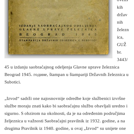
kih
držav
nih
železn
ica,
GUŽ
br.
3443/
45 u izdanju saobraćajnog odeljenja Glavne uprave železnica
Beograd 1945. године, štampan u štampariji Državnih železnica u
Subotici.
„Izvod“ sadrži one najosnovnije odredbe koje službenici izvršne
službe moraju znati kako bi saobraćajnu službu obavljali uredno i
sigurno. S obzirom na okolnosti, da je na određenim područjima
željeznica u važnosti Saobraćajni pravilnik iz 1932. godine, a na
drugima Pravilnik iz 1940. godine, u ovaj „Izvod“ su unijete one