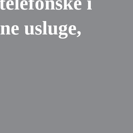
telefonske i
vne usluge,