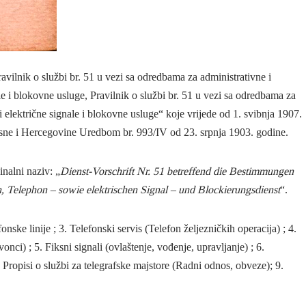
ilnik o službi br. 51 u vezi sa odredbama za administrativne i
ale i blokovne usluge, Pravilnik o službi br. 51 u vezi sa odredbama za
i električne signale i blokovne usluge“ koje vrijede od 1. svibnja 1907.
osne i Hercegovine Uredbom br. 993/IV od 23. srpnja 1903. godine.
alni naziv: „
Dienst-Vorschrift Nr. 51 betreffend die Bestimmungen
, Telephon – sowie elektrischen Signal – und Blockierungsdienst
“.
fonske linije ; 3. Telefonski servis (Telefon željezničkih operacija) ; 4.
vonci) ; 5. Fiksni signali (ovlaštenje, vođenje, upravljanje) ; 6.
 8. Propisi o službi za telegrafske majstore (Radni odnos, obveze); 9.