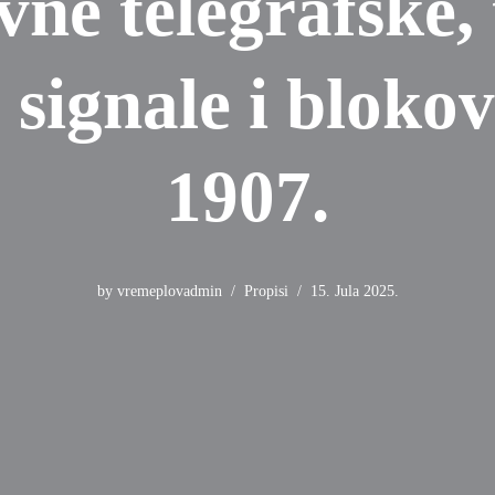
ne telegrafske, 
 signale i bloko
1907.
by
vremeplovadmin
Propisi
15. Jula 2025.