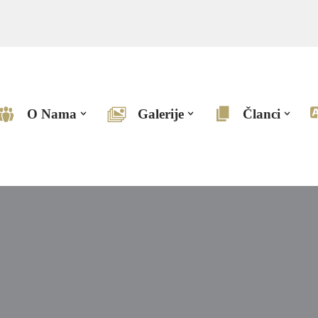
O Nama
Galerije
Članci