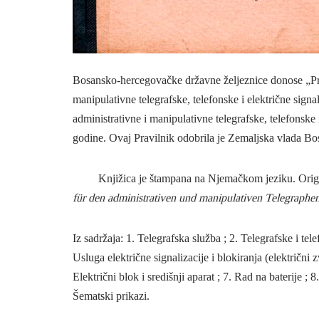
Bosansko-hercegovačke državne željeznice donose „Prav
manipulativne telegrafske, telefonske i električne sign
administrativne i manipulativne telegrafske, telefonske 
godine. Ovaj Pravilnik odobrila je Zemaljska vlada B
Knjižica je štampana na Njemačkom jeziku. Origin
für den administrativen und manipulativen Telegraphen
Iz sadržaja: 1. Telegrafska služba ; 2. Telegrafske i tele
Usluga električne signalizacije i blokiranja (električni z
Električni blok i središnji aparat ; 7. Rad na baterije ;
Šematski prikazi.