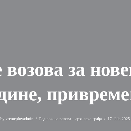
 возова за нове
дине, приврем
by
vremeplovadmin
Ред вожње возова – архивска грађа
17. Jula 2025.