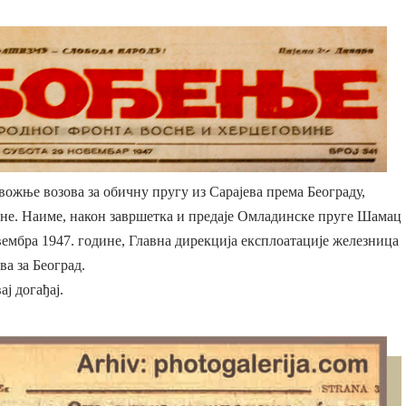
ожње возова за обичну пругу из Сарајева према Београду,
не. Наиме, након завршетка и предаје Омладинске пруге Шамац
овембра 1947. године, Главна дирекција експлоатације железница
ва за Београд.
ј догађај.