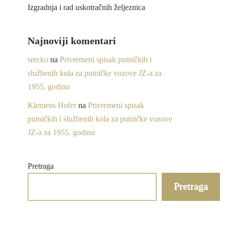
Izgradnja i rad uskotračnih željeznica
Najnoviji komentari
srecko
na
Privremeni spisak putničkih i
službenih kola za putničke vozove JZ-a za
1955. godinu
Klemens Hofer
na
Privremeni spisak
putničkih i službenih kola za putničke vozove
JZ-a za 1955. godinu
Pretraga
Pretraga