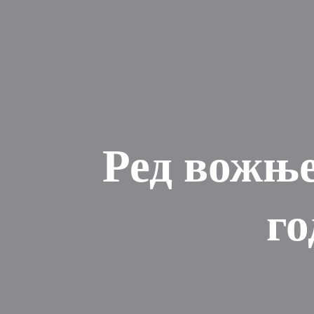
Ред вожње
го