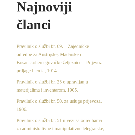
Najnoviji
članci
Pravilnik o službi br. 69. – Zajedničke
odredbe za Austrijske, Mađarske i
Bosanskohercegovačke željeznice – Prijevoz
prtljage i tereta, 1914.
Pravilnik o službi br. 25 o upravljanju
materijalima i inventarom, 1905.
Pravilnik o službi br. 50. za usluge prijevoza,
1906.
Pravilnik o službi br. 51 u vezi sa odredbama
za administrativne i manipulativne telegrafske,