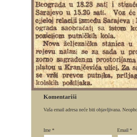
Komentariši
Vaša email adresa neće biti objavljivana.
Neopho
Ime
*
Email
*