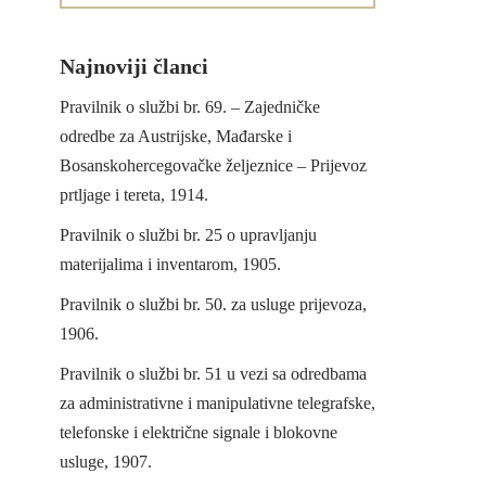
Najnoviji članci
Pravilnik o službi br. 69. – Zajedničke
odredbe za Austrijske, Mađarske i
Bosanskohercegovačke željeznice – Prijevoz
prtljage i tereta, 1914.
Pravilnik o službi br. 25 o upravljanju
materijalima i inventarom, 1905.
Pravilnik o službi br. 50. za usluge prijevoza,
1906.
Pravilnik o službi br. 51 u vezi sa odredbama
za administrativne i manipulativne telegrafske,
telefonske i električne signale i blokovne
usluge, 1907.