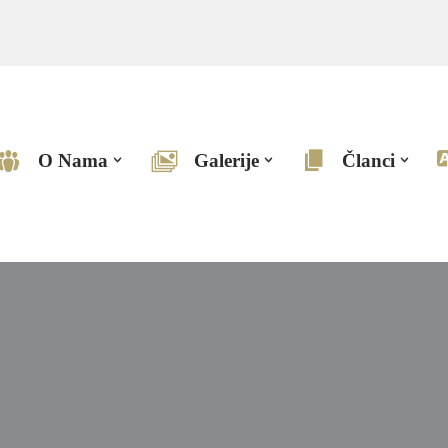
O Nama
Galerije
Članci