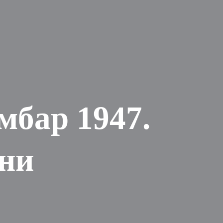
мбар 1947.
ени