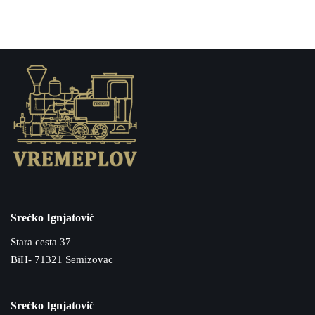
Srećko Ignjatović
Stara cesta 37
BiH- 71321 Semizovac
Srećko Ignjatović