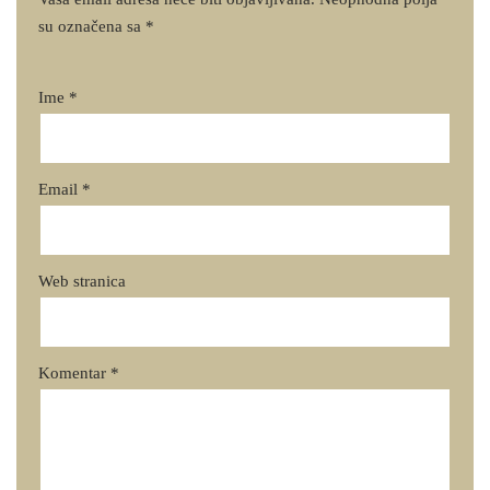
su označena sa
*
Ime
*
Email
*
Web stranica
Komentar
*