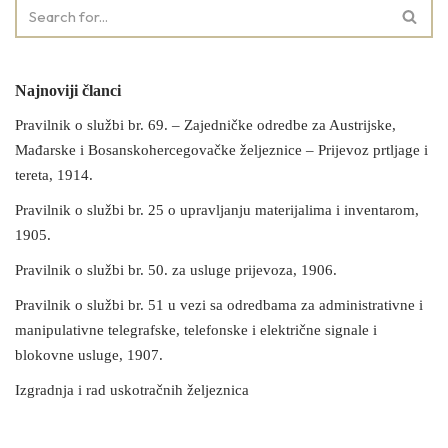
Najnoviji članci
Pravilnik o službi br. 69. – Zajedničke odredbe za Austrijske,
Mađarske i Bosanskohercegovačke željeznice – Prijevoz prtljage i
tereta, 1914.
Pravilnik o službi br. 25 o upravljanju materijalima i inventarom,
1905.
Pravilnik o službi br. 50. za usluge prijevoza, 1906.
Pravilnik o službi br. 51 u vezi sa odredbama za administrativne i
manipulativne telegrafske, telefonske i električne signale i
blokovne usluge, 1907.
Izgradnja i rad uskotračnih željeznica