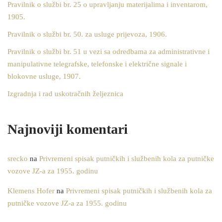
Pravilnik o službi br. 25 o upravljanju materijalima i inventarom,
1905.
Pravilnik o službi br. 50. za usluge prijevoza, 1906.
Pravilnik o službi br. 51 u vezi sa odredbama za administrativne i
manipulativne telegrafske, telefonske i električne signale i
blokovne usluge, 1907.
Izgradnja i rad uskotračnih željeznica
Najnoviji komentari
srecko
na
Privremeni spisak putničkih i službenih kola za putničke
vozove JZ-a za 1955. godinu
Klemens Hofer
na
Privremeni spisak putničkih i službenih kola za
putničke vozove JZ-a za 1955. godinu