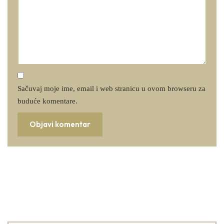
Sačuvaj moje ime, email i web stranicu u ovom browseru za
buduće komentare.