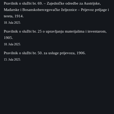
Pravilnik o službi br. 69. – Zajedničke odredbe za Austrijske,
Mađarske i Bosanskohercegovačke željeznice – Prijevoz prtljage i
tereta, 1914.
18. Jula 2025.
Pravilnik o službi br. 25 o upravljanju materijalima i inventarom,
1905.
18. Jula 2025.
Pravilnik o službi br. 50. za usluge prijevoza, 1906.
15. Jula 2025.