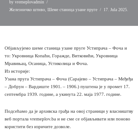
by
vremeplovadmin
Железничко штиво
,
Шеме станица узане пруге
17. Jula 2025.
Објављујемо шеме станица узане пруге Устипрача – Фоча и
то: Укровница Копаћи, Горажде, Витковићи, Укровница
Мравињац, Осаница, Устиколица и Фоча.
Из историје:
Узана пруга Устипрача – Фоча (Сарајево – Устипрача – Међеђа
– Добрун – Вардиште 1901. – 1906.) пуштена је у промет 17.
септембра 1939. године, а укинута 22. маја 1977. године.
Подсећамо да је архивска грађа на овој страници у власништву
веб портала vremeplov.ba и не сме се објављивати или поново
користити без изричите дозволе.