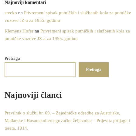
Najnoviji komentari
srecko
na
Privremeni spisak putničkih i službenih kola za putničke
vozove JZ-a za 1955. godinu
Klemens Hofer
na
Privremeni spisak putničkih i službenih kola za
putničke vozove JZ-a za 1955. godinu
Pretraga
Pretraga
Najnoviji članci
Pravilnik o službi br. 69. – Zajedničke odredbe za Austrijske,
Mađarske i Bosanskohercegovačke željeznice – Prijevoz prtljage i
tereta, 1914.