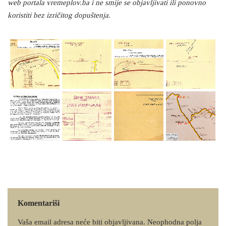
web portala vremeplov.ba i ne smije se objavljivati ili ponovno
koristiti bez izričitog dopuštenja.
Komentariši
Vaša email adresa neće biti objavljivana.
Neophodna polja