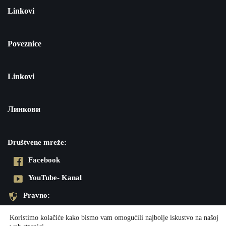
Linkovi
Poveznice
Linkovi
Линкови
Društvene mreže:
Facebook
YouTube- Kanal
Pravno:
Pravila privatnosti
Koristimo kolačiće kako bismo vam omogućili najbolje iskustvo na našoj