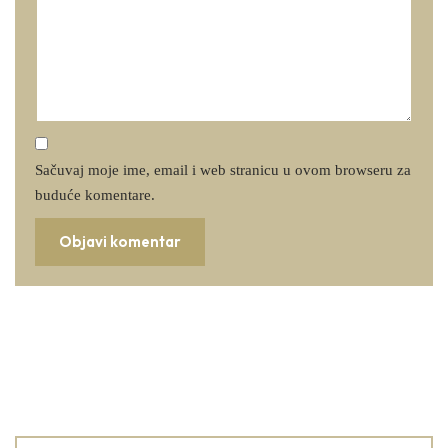
Sačuvaj moje ime, email i web stranicu u ovom browseru za
buduće komentare.