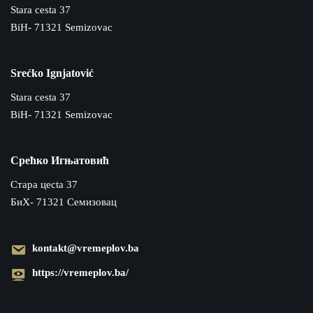
Stara cesta 37
BiH- 71321 Semizovac
Srećko Ignjatović
Stara cesta 37
BiH- 71321 Semizovac
Срећко Игњатовић
Cтара цecta 37
БиХ- 71321 Семизовац
kontakt@vremeplov.ba
https://vremeplov.ba/