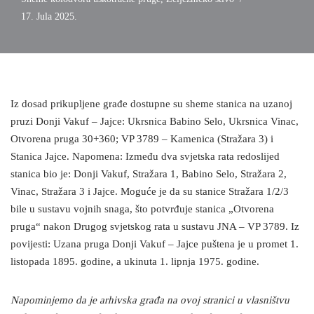
17. Jula 2025.
Iz dosad prikupljene građe dostupne su sheme stanica na uzanoj
pruzi Donji Vakuf – Jajce: Ukrsnica Babino Selo, Ukrsnica Vinac,
Otvorena pruga 30+360; VP 3789 – Kamenica (Stražara 3) i
Stanica Jajce. Napomena: Između dva svjetska rata redoslijed
stanica bio je: Donji Vakuf, Stražara 1, Babino Selo, Stražara 2,
Vinac, Stražara 3 i Jajce. Moguće je da su stanice Stražara 1/2/3
bile u sustavu vojnih snaga, što potvrđuje stanica „Otvorena
pruga“ nakon Drugog svjetskog rata u sustavu JNA – VP 3789. Iz
povijesti: Uzana pruga Donji Vakuf – Jajce puštena je u promet 1.
listopada 1895. godine, a ukinuta 1. lipnja 1975. godine.
Napominjemo da je arhivska građa na ovoj stranici u vlasništvu