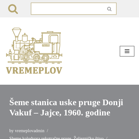
Skip
to
content
Šeme stanica uske pruge Donji
Vakuf – Jajce, 1960. godine
by
vremeplovadmin
Sheme kolodvora uskotračne pruge
,
Željezničko štivo