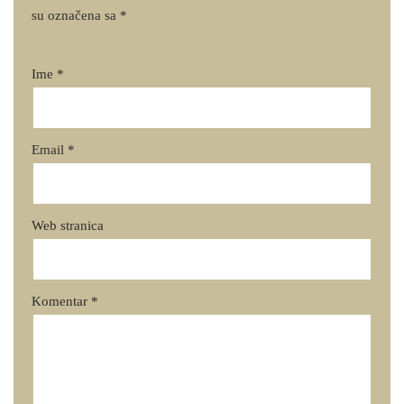
su označena sa
*
Ime
*
Email
*
Web stranica
Komentar
*