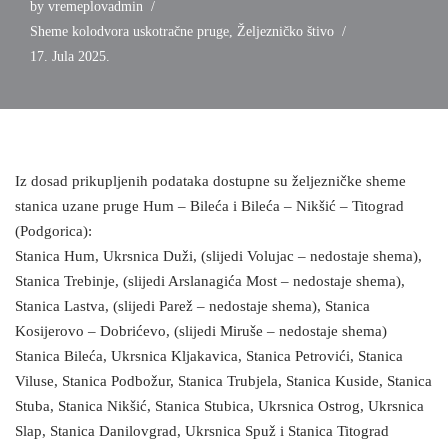
by
vremeplovadmin
Sheme kolodvora uskotračne pruge
,
Željezničko štivo
17. Jula 2025.
Iz dosad prikupljenih podataka dostupne su željezničke sheme
stanica uzane pruge Hum – Bileća i Bileća – Nikšić – Titograd
(Podgorica):
Stanica Hum, Ukrsnica Duži, (slijedi Volujac – nedostaje shema),
Stanica Trebinje, (slijedi Arslanagića Most – nedostaje shema),
Stanica Lastva, (slijedi Parež – nedostaje shema), Stanica
Kosijerovo – Dobrićevo, (slijedi Miruše – nedostaje shema)
Stanica Bileća, Ukrsnica Kljakavica, Stanica Petrovići, Stanica
Viluse, Stanica Podbožur, Stanica Trubjela, Stanica Kuside, Stanica
Stuba, Stanica Nikšić, Stanica Stubica, Ukrsnica Ostrog, Ukrsnica
Slap, Stanica Danilovgrad, Ukrsnica Spuž i Stanica Titograd