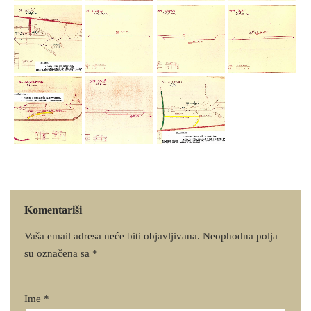
Komentariši
Vaša email adresa neće biti objavljivana.
Neophodna polja
su označena sa
*
Ime
*