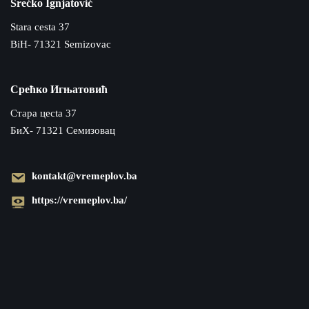
Srećko Ignjatović
Stara cesta 37
BiH- 71321 Semizovac
Срећко Игњатовић
Cтара цecta 37
БиХ- 71321 Семизовац
kontakt@vremeplov.ba
https://vremeplov.ba/