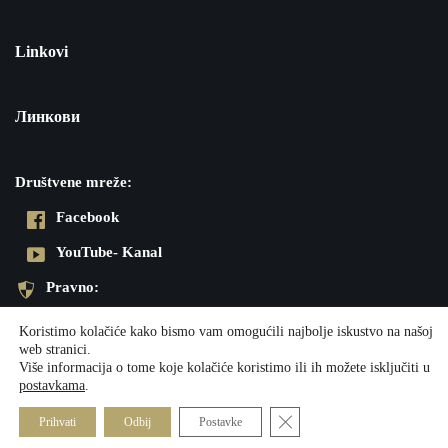
Linkovi
Линкови
Društvene mreže:
Facebook
YouTube- Kanal
Pravno:
Pravila privatnosti
Koristimo kolačiće kako bismo vam omogućili najbolje iskustvo na našoj
web stranici.
Impresum
Više informacija o tome koje kolačiće koristimo ili ih možete isključiti u
postavkama
.
Neve
| Powered by
WordPress
Close GDPR Cookie Banner
Prihvati
Odbij
Postavke
Društvene mreže:
Pravno: