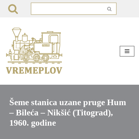
Skip
to
content
Šeme stanica uzane pruge Hum
– Bileća – Nikšić (Titograd),
1960. godine