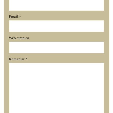
Email
*
Web stranica
Komentar
*