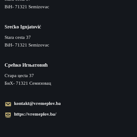
BiH- 71321 Semizovac
Srećko Ignjatović
Stara cesta 37
BiH- 71321 Semizovac
Срећко Игњатовић
Cтара цecta 37
БиХ- 71321 Семизовац
kontakt@vremeplov.ba
https://vremeplov.ba/