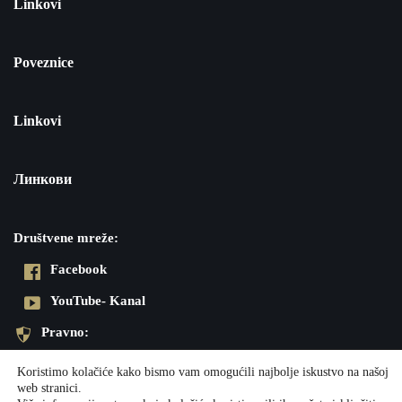
Linkovi
Poveznice
Linkovi
Линкови
Društvene mreže:
Facebook
YouTube- Kanal
Pravno:
Pravila privatnosti
Koristimo kolačiće kako bismo vam omogućili najbolje iskustvo na našoj
web stranici.
Impresum