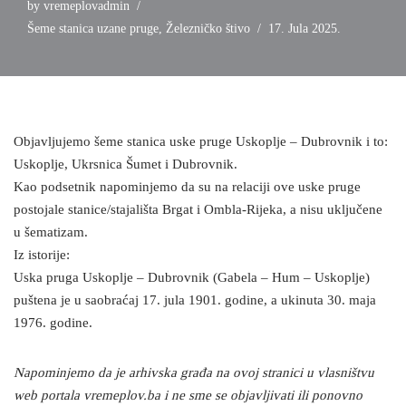
by
vremeplovadmin
Šeme stanica uzane pruge
,
Železničko štivo
17. Jula 2025.
Objavljujemo šeme stanica uske pruge Uskoplje – Dubrovnik i to:
Uskoplje, Ukrsnica Šumet i Dubrovnik.
Kao podsetnik napominjemo da su na relaciji ove uske pruge
postojale stanice/stajališta Brgat i Ombla-Rijeka, a nisu uključene
u šematizam.
Iz istorije:
Uska pruga Uskoplje – Dubrovnik (Gabela – Hum – Uskoplje)
puštena je u saobraćaj 17. jula 1901. godine, a ukinuta 30. maja
1976. godine.
Napominjemo da je arhivska građa na ovoj stranici u vlasništvu
web portala vremeplov.ba i ne sme se objavljivati ili ponovno