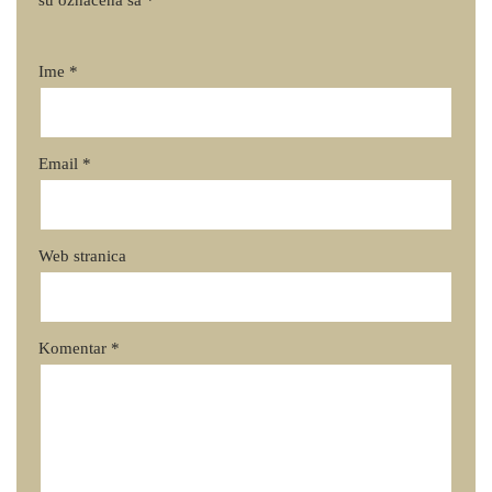
su označena sa
*
Ime
*
Email
*
Web stranica
Komentar
*