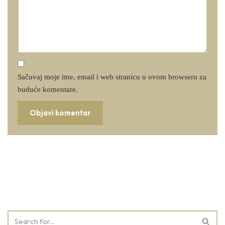
Sačuvaj moje ime, email i web stranicu u ovom browseru za
buduće komentare.