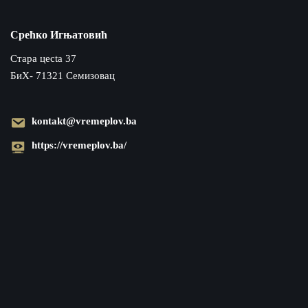
Срећко Игњатовић
Cтара цecta 37
БиХ- 71321 Семизовац
kontakt@vremeplov.ba
https://vremeplov.ba/