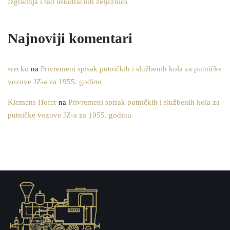
Izgradnja i rad uskotračnih željeznica
Najnoviji komentari
srecko
na
Privremeni spisak putničkih i službenih kola za putničke
vozove JZ-a za 1955. godinu
Klemens Hofer
na
Privremeni spisak putničkih i službenih kola za
putničke vozove JZ-a za 1955. godinu