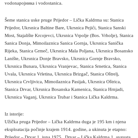
vodonapojника i vodostanica.
Šeme stanica uske pruge Prijedor – Lička Kaldrma su: Stanica
Prijedor, Ukrsnica Baltine Bare, Ukrsnica Pejići, Stanica Sanski
Most, Stajalište Krcojevci, Ukrsnica Vrpolje (Bos. Vrholje), Stanica
Sanica Donja, Mimoilaznica Sanica Gornja, Ukrsnica Sanička
Rijeka, Stanica Grmeč, Ukrsnica Mala Poljana, Ukrsnica Bosansko
Lanište, Ukrsnica Donje Bravsko, Ukrsnica Gornje Bravsko,
Ukrsnica Bunara, Ukrsnica Vranjevac, Stanica Srnetica, Stanica
Uvala, Ukrsnica Vrletina, Ukrsnica Brizgač, Stanica Oštrelj,
Ukrsnica Crvljivica, Mimoilaznica Pasijak, Ukrsnica Oštrica,
Stanica Drvar, Ukrsnica Bosanska Kamenica, Stanica Hrnjadi,
Ukrsnica Vaganj, Ukrsnica Trubar i Stanica Lička Kaldrma.
Iz istorije:
Užička pruga Prijedor – Lička Kaldrma duga je 195 km i njena
eksploatacija počinje krajem 1914. godine, a ukinuta je etapno:
Prijedor – Drvar 1. juna 1975., Drvar – Lička Kaldrma 1. avgusta