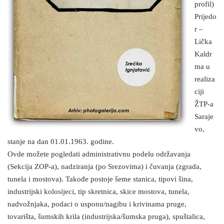
profil)
Prijedo
r –
Lička
Kaldr
ma u
realiza
ciji
ŽTP-a
Saraje
vo,
stanje na dan 01.01.1963. godine.
Ovde možete pogledati administrativnu podelu održavanja
(Sekcija ZOP-a), nadziranja (po Srezovima) i čuvanja (zgrada,
tunela i mostova). Takođe postoje šeme stanica, tipovi šina,
industrijski kolosijeci, tip skretnica, skice mostova, tunela,
nadvožnjaka, podaci o usponu/nagibu i krivinama pruge,
tovarišta, šumskih krila (industrijska/šumska pruga), spuštalica,