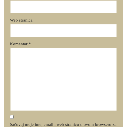
Web stranica
Komentar
*
Sačuvaj moje ime, email i web stranicu u ovom browseru za