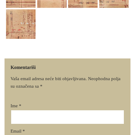
Komentariši
Vaša email adresa neće biti objavljivana.
Neophodna polja
su označena sa
*
Ime
*
Email
*