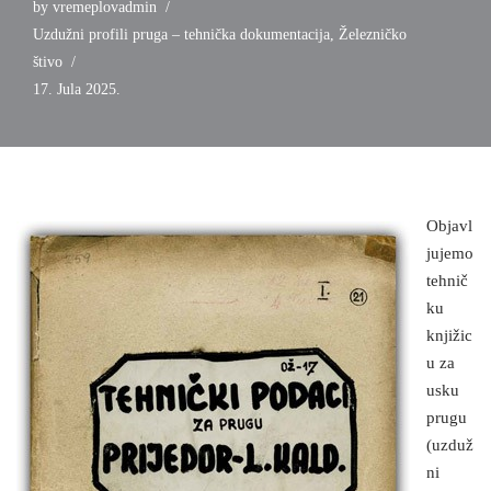
by
vremeplovadmin
Uzdužni profili pruga – tehnička dokumentacija
,
Železničko
štivo
17. Jula 2025.
Objavl
jujemo
tehnič
ku
knjižic
u za
usku
prugu
(uzduž
ni