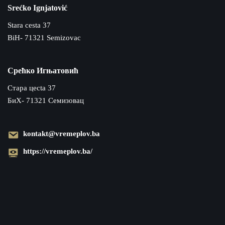
Srećko Ignjatović
Stara cesta 37
BiH- 71321 Semizovac
Срећко Игњатовић
Cтара цecta 37
БиХ- 71321 Семизовац
kontakt@vremeplov.ba
https://vremeplov.ba/