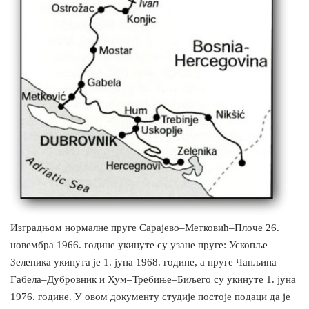
Изградњом нормалне пруге Сарајево–Метковић–Плоче 26.
новембра 1966. године укинуте су узане пруге: Ускопље–
Зеленика укинута је 1. јуна 1968. године, а пруге Чапљина–
Габела–Дубровник и Хум–Требиње–Биљего су укинуте 1. јуна
1976. године. У овом документу студије постоје подаци да је