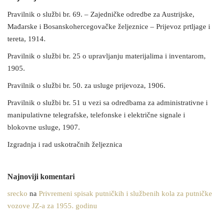
Pravilnik o službi br. 69. – Zajedničke odredbe za Austrijske,
Mađarske i Bosanskohercegovačke željeznice – Prijevoz prtljage i
tereta, 1914.
Pravilnik o službi br. 25 o upravljanju materijalima i inventarom,
1905.
Pravilnik o službi br. 50. za usluge prijevoza, 1906.
Pravilnik o službi br. 51 u vezi sa odredbama za administrativne i
manipulativne telegrafske, telefonske i električne signale i
blokovne usluge, 1907.
Izgradnja i rad uskotračnih željeznica
Najnoviji komentari
srecko
na
Privremeni spisak putničkih i službenih kola za putničke
vozove JZ-a za 1955. godinu