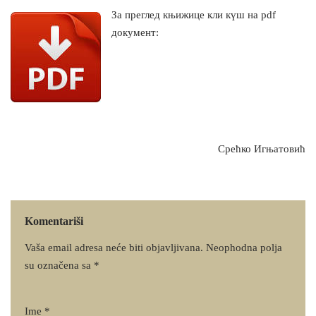
За преглед књижице кли күш на pdf
документ:
Срећко Игњатовић
Komentariši
Vaša email adresa neće biti objavljivana.
Neophodna polja
su označena sa
*
Ime
*