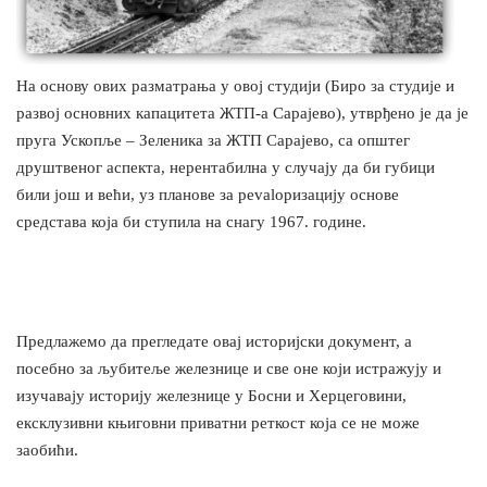
На основу ових разматрања у овој студији (Биро за студије и
развој основних капацитета ЖТП-а Сарајево), утврђено је да је
пруга Ускопље – Зеленика за ЖТП Сарајево, са општег
друштвеног аспекта, нерентабилна у случају да би губици
били још и већи, уз планове за реvalоризацију основе
средстава која би ступила на снагу 1967. године.
Предлажемо да прегледате овај историјски документ, а
посебно за љубитеље железнице и све оне који истражују и
изучавају историју железнице у Босни и Херцеговини,
ексклузивни књиговни приватни реткост која се не може
заобићи.