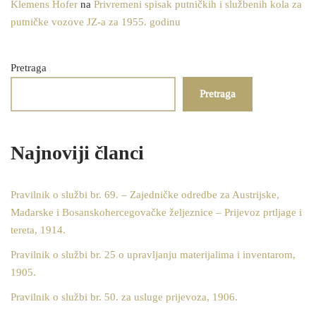
Klemens Hofer
na
Privremeni spisak putničkih i službenih kola za
putničke vozove JZ-a za 1955. godinu
Pretraga
Pretraga
Najnoviji članci
Pravilnik o službi br. 69. – Zajedničke odredbe za Austrijske,
Mađarske i Bosanskohercegovačke željeznice – Prijevoz prtljage i
tereta, 1914.
Pravilnik o službi br. 25 o upravljanju materijalima i inventarom,
1905.
Pravilnik o službi br. 50. za usluge prijevoza, 1906.