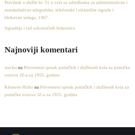
Pravilnik o službi br. 51 u vezi sa odredbama za administrativne i
manipulativne telegrafske, telefonske i električne signale i
blokovne usluge, 1907.
Izgradnja i rad uskotračnih željeznica
Najnoviji komentari
srecko
na
Privremeni spisak putničkih i službenih kola za putničke
vozove JZ-a za 1955. godinu
Klemens Hofer
na
Privremeni spisak putničkih i službenih kola za
putničke vozove JZ-a za 1955. godinu