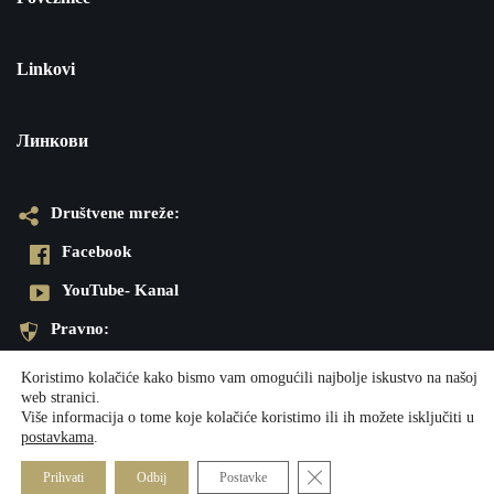
Linkovi
Линкови
Društvene mreže:
Facebook
YouTube- Kanal
Pravno:
Pravila privatnosti
Koristimo kolačiće kako bismo vam omogućili najbolje iskustvo na našoj
web stranici.
Impresum
Više informacija o tome koje kolačiće koristimo ili ih možete isključiti u
postavkama
.
Neve
| Powered by
WordPress
Close GDPR Cookie Banner
Prihvati
Odbij
Postavke
Društvene mreže:
Pravno: