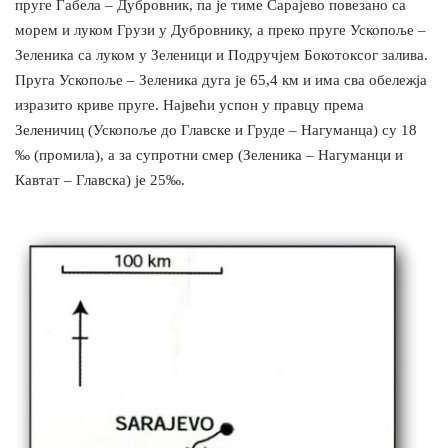
пруге Габела – Дубровник, па је тиме Сарајево повезано са
морем и луком Грузи у Дубровнику, а преко пруге Ускопоље –
Зеленика са луком у Зеленици и Подручјем Бокотоксог залива.
Пруга Ускопоље – Зеленика дуга је 65,4 км и има сва обележја
изразито криве пруге. Највећи успон у правцу према
Зеленичиц (Ускопоље до Главске и Груде – Нагуманца) су 18
‰ (промила), а за супротни смер (Зеленика – Нагуманци и
Кавтат – Главска) је 25‰.