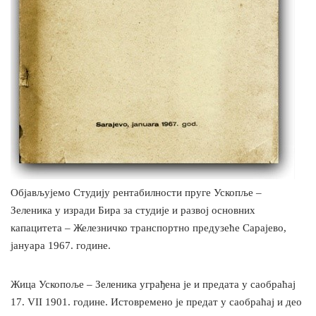
Објављујемо Студију рентабилности пруге Ускопље –
Зеленика у изради Бира за студије и развој основних
капацитета – Железничко транспортно предузеће Сарајево,
јануара 1967. године.
Жица Ускопоље – Зеленика уграђена је и предата у саобраћај
17. VII 1901. године. Истовремено је предат у саобраћај и део