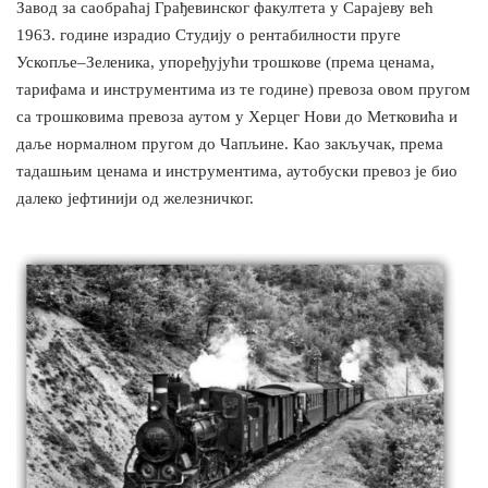
Завод за саобраћај Грађевинског факултета у Сарајеву већ
1963. године израдио Студију о рентабилности пруге
Ускопље–Зеленика, упоређујући трошкове (према ценама,
тарифама и инструментима из те године) превоза овом пругом
са трошковима превоза аутом у Херцег Нови до Метковића и
даље нормалном пругом до Чапљине. Као закључак, према
тадашњим ценама и инструментима, аутобуски превоз је био
далеко јефтинији од железничког.