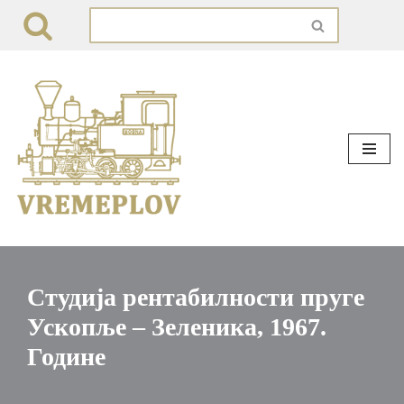
Skip
to
content
Студија рентабилности пруге
Ускопље – Зеленика, 1967.
Године