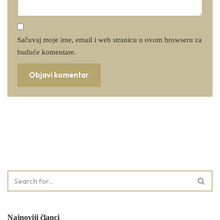
Sačuvaj moje ime, email i web stranicu u ovom browseru za
buduće komentare.
Najnoviji članci