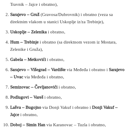
Travnik – Jajce i obratno),
Sarajevo – Gruž
(Gravosa/Dubrovnik) i obratno (veza sa
direktnim vlakom u stanici Uskoplje iz/za Trebinje),
Uskoplje – Zelenika
i obratno,
Hum – Trebinje
i obratno (sa direktnom vezom iz Mostara,
Zelenike i Gruža),
Gabela – Metkovići
i obratno,
Sarajevo – Višegrad – Vardište
via Međeđa i obratno i
Sarajevo
– Uvac
via Međeđa i obratno,
Semizovac – Čevljanovići
i obratno,
Podlugovi – Vareš
i obratno,
Lašva – Bugojno
via Donji Vakuf i obratno i
Donji Vakuf –
Jajce
i obratno,
Doboj – Simin Han
via Karanovac – Tuzla i obratno,