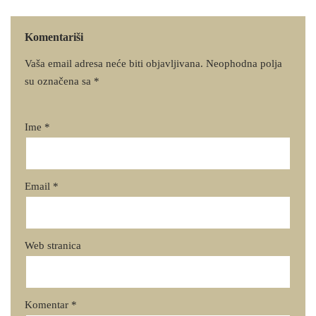
Komentariši
Vaša email adresa neće biti objavljivana.
Neophodna polja
su označena sa
*
Ime
*
Email
*
Web stranica
Komentar
*