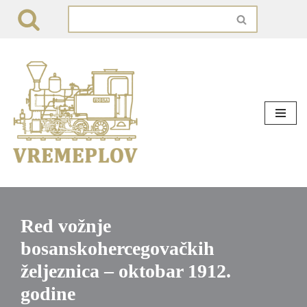
Skip
to
content
Red vožnje
bosanskohercegovačkih
željeznica – oktobar 1912.
godine