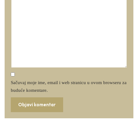
Sačuvaj moje ime, email i web stranicu u ovom browseru za
buduće komentare.