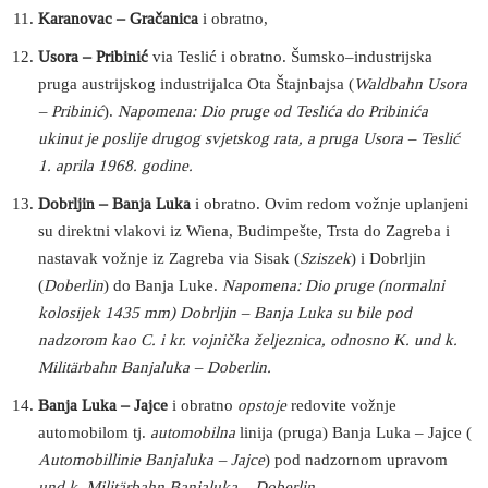
Karanovac – Gračanica
i obratno,
Usora – Pribinić
via Teslić i obratno. Šumsko–industrijska
pruga austrijskog industrijalca Ota Štajnbajsa (
Waldbahn Usora
– Pribinić
).
Napomena: Dio pruge od Teslića do Pribinića
ukinut je poslije drugog svjetskog rata, a pruga Usora – Teslić
1. aprila
1
968
. godine.
Dobrljin – Banja Luka
i obratno. Ovim redom vožnje uplanjeni
su direktni vlakovi iz Wiena, Budimpešte, Trsta do Zagreba i
nastavak vožnje iz Zagreba via Sisak (
Sziszek
) i Dobrljin
(
Doberlin
) do Banja Luke.
Napomena: Dio pruge (normalni
kolosijek 1435 mm) Dobrljin – Banja Luka su bile pod
nadzorom kao C. i kr. vojnička željeznica, odnosno K. und k.
Militärbahn Banjaluka – Doberlin.
Banja Luka – Jajce
i obratno
opstoje
redovite vožnje
automobilom tj.
automobilna
linija (pruga) Banja Luka – Jajce (
Automobillinie Banjaluka – Jajce
) pod nadzornom upravom
und k. Militärbahn Banjaluka – Doberlin.