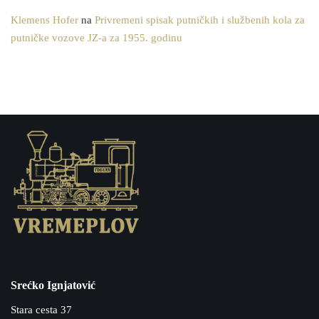
Klemens Hofer
na
Privremeni spisak putničkih i službenih kola za
putničke vozove JZ-a za 1955. godinu
Srećko Ignjatović
Stara cesta 37