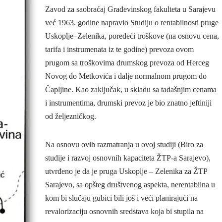
Zavod za saobraćaj Građevinskog fakulteta u Sarajevu
već 1963. godine napravio Studiju o rentabilnosti pruge
Uskoplje–Zelenika, poredeći troškove (na osnovu cena,
tarifa i instrumenata iz te godine) prevoza ovom
prugom sa troškovima drumskog prevoza od Herceg
Novog do Metkovića i dalje normalnom prugom do
Čapljine. Kao zaključak, u skladu sa tadašnjim cenama
i instrumentima, drumski prevoz je bio znatno jeftiniji
od željezničkog.
Na osnovu ovih razmatranja u ovoj studiji (Biro za
studije i razvoj osnovnih kapaciteta ŽTP-a Sarajevo),
utvrđeno je da je pruga Uskoplje – Zelenika za ŽTP
Sarajevo, sa opšteg društvenog aspekta, nerentabilna u
kom bi slučaju gubici bili još i veći planirajući na
revalorizaciju osnovnih sredstava koja bi stupila na