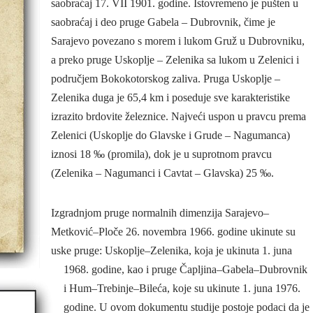
saobraćaj 17. VII 1901. godine. Istovremeno je pušten u
saobraćaj i deo pruge Gabela – Dubrovnik, čime je
Sarajevo povezano s morem i lukom Gruž u Dubrovniku,
a preko pruge Uskoplje – Zelenika sa lukom u Zelenici i
područjem Bokokotorskog zaliva. Pruga Uskoplje –
Zelenika duga je 65,4 km i poseduje sve karakteristike
izrazito brdovite železnice. Najveći uspon u pravcu prema
Zelenici (Uskoplje do Glavske i Grude – Nagumanca)
iznosi 18 ‰ (promila), dok je u suprotnom pravcu
(Zelenika – Nagumanci i Cavtat – Glavska) 25 ‰.
Izgradnjom pruge normalnih dimenzija Sarajevo–
Metković–Ploče 26. novembra 1966. godine ukinute su
uske pruge: Uskoplje–Zelenika, koja je ukinuta 1. juna
1968. godine, kao i pruge Čapljina–Gabela–Dubrovnik
i Hum–Trebinje–Bileća, koje su ukinute 1. juna 1976.
godine. U ovom dokumentu studije postoje podaci da je