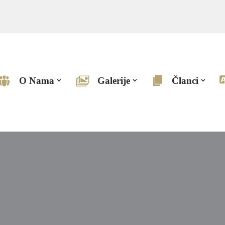
O Nama
Galerije
Članci