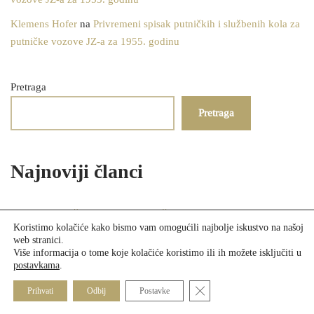
Klemens Hofer
na
Privremeni spisak putničkih i službenih kola za
putničke vozove JZ-a za 1955. godinu
Pretraga
Pretraga
Najnoviji članci
Pravilnik o službi br. 69. – Zajedničke odredbe za Austrijske,
Koristimo kolačiće kako bismo vam omogućili najbolje iskustvo na našoj
Mađarske i Bosanskohercegovačke željeznice – Prijevoz prtljage i
web stranici.
tereta, 1914.
Više informacija o tome koje kolačiće koristimo ili ih možete isključiti u
postavkama
.
Pravilnik o službi br. 25 o upravljanju materijalima i inventarom,
Close GDPR Cookie Banner
1905.
Prihvati
Odbij
Postavke