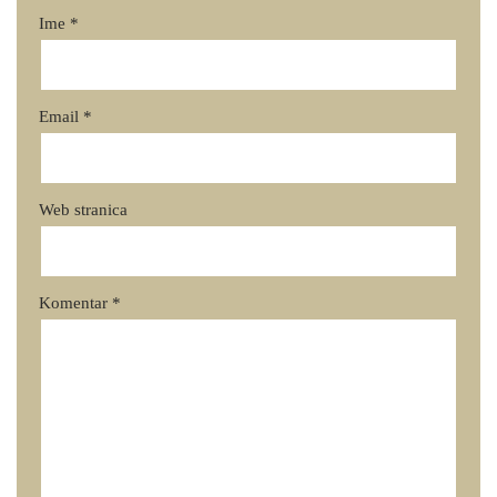
Ime
*
Email
*
Web stranica
Komentar
*