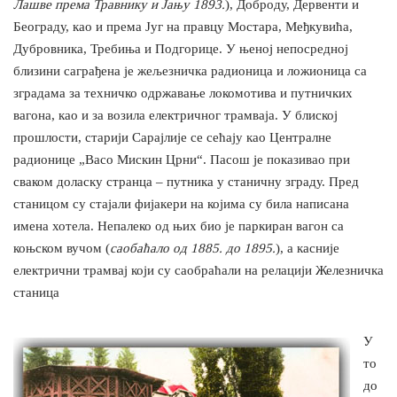
Лашве према Травнику и Јању 1893.
), Доброду, Дервенти и
Београду, као и према Југ на правцу Мостара, Међкувића,
Дубровника, Требиња и Подгорице. У њеној непосредној
близини саграђена је жељезничка радионица и ложионица са
зградама за техничко одржавање локомотива и путничких
вагона, као и за возила електричног трамваја. У блиској
прошлости, старији Сарајлије се сећају као Централне
радионице „Васо Мискин Црни“. Пасош је показивао при
сваком доласку странца – путника у станичну зграду. Пред
станицом су стајали фијакери на којима су била написана
имена хотела. Непалеко од њих био је паркиран вагон са
коњском вучом (
саобаћало од 1885. до 1895.
), а касније
електрични трамвај који су саобраћали на релацији Железничка
станица
У
то
до