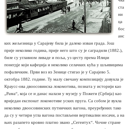
чка
ста
ни
ца
бос
анс
ких жељезница у Сарајеву била је далеко изван града. Још
прије неколико година, прије него што су је саградили (1882.),
биле су углавном ливаде и поља, уз цесту према Илиџи
понегдје који кафеџија и неколико селачких кућа у шљивицима
пофаличким. Први воз из Зенице стигао је у Сарајево 5.
октобра 1882. године. Ту малу свечану композицију довукла је
Краусс-ова двоосовинска локомотива, позната у историји као
„Рама“, која се и данас налази у музеју у Пожеги (Србија) као
вриједан експонат локомотиве уских пруга. Са собом је вукла
неколико двоосовинских путничких вагона, преуређених тако
да су у четири угла вагона постављени вертикални носачи, а на
њих разапето кровно платно звано „Сегеитух“. Чочне стране