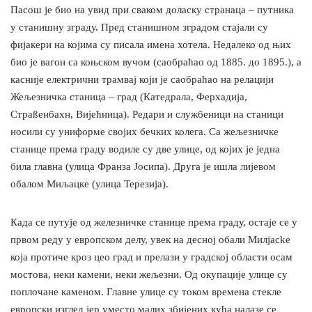
Пасош је био на увид при сваком доласку странаца – путника
у станишну зграду. Пред станишном зградом стајали су
фијакери на којима су писала имена хотела. Недалеко од њих
био је вагон са коњском вучом (саобраћао од 1885. до 1895.), а
касније електрични трамвај који је саобраћао на релацији
Жељезничка станица – град (Катедрала, Ферхадија,
Страßенбахн, Вијећница). Редари и службеници на станици
носили су униформе својих бечких колега. Са жељезничке
станице према граду водиле су две улице, од којих је једна
била главна (улица Франза Јосипа). Друга је ишла лијевом
обалом Миљацке (улица Терезија).
Када се путује од железничке станице према граду, остаје се у
првом реду у европском делу, увек на десној обали Милjackе
која протиче кроз цео град и прелази у градској области осам
мостова, неки камени, неки жељезни. Од окупације улице су
поплочане каменом. Главне улице су током времена стекле
европски изглед јер уместо малих збијених кућа налазе се