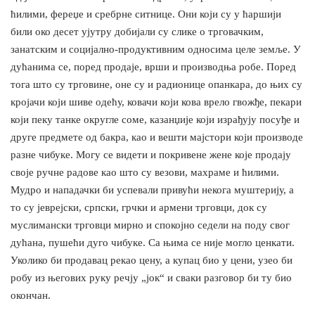
ћилими, фереџе и сребрне ситнице. Они који су у ћаршији
били око десет ујутру добијали су слике о трговачким,
занатским и социјално-продуктивним односима целе земље. У
дућанима се, поред продаје, врши и производња робе. Поред
тога што су трговине, оне су и радионице опанкара, до њих су
кројачи који шиве одећу, ковачи који кова врело гвожђе, пекари
који пеку танке округле соме, казанџије који израђују посуђе и
друге предмете од бакра, као и вешти мајстори који производе
разне чибуке. Могу се видети и покривене жене које продају
своје ручне радове као што су везови, махраме и ћилими.
Мудро и нападачки би успевали привући некога муштерију, а
то су јеврејски, српски, грчки и армени трговци, док су
муслимански трговци мирно и спокојно седели на поду свог
дућана, пушећи дуго чибуке. Са њима се није могло ценкати.
Уколико би продавац рекао цену, а купац био у цени, узео би
робу из његових руку речју „јок“ и сваки разговор би ту био
окончан.