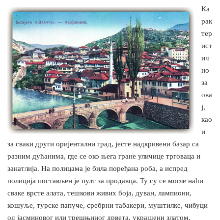
Ка
рак
тер
ист
ич
но
за
ова
ј,
као
и
за сваки други оријентални град, јесте надкривени базар са
разним дућанима, где се око њега гране уличице трговаца и
занатлија. На полицама је била поређана роба, а испред
полиција постављен је пулт за продавца. Ту су се могле наћи
сваке врсте алата, тешкови живих боја, дуван, лампиони,
кошуље, турске папуче, сребрни табакери, муштилке, чибуци
од јасминовог или трешњиног дрвета, украшени златом,