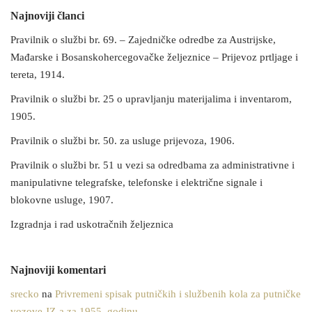
Najnoviji članci
Pravilnik o službi br. 69. – Zajedničke odredbe za Austrijske,
Mađarske i Bosanskohercegovačke željeznice – Prijevoz prtljage i
tereta, 1914.
Pravilnik o službi br. 25 o upravljanju materijalima i inventarom,
1905.
Pravilnik o službi br. 50. za usluge prijevoza, 1906.
Pravilnik o službi br. 51 u vezi sa odredbama za administrativne i
manipulativne telegrafske, telefonske i električne signale i
blokovne usluge, 1907.
Izgradnja i rad uskotračnih željeznica
Najnoviji komentari
srecko
na
Privremeni spisak putničkih i službenih kola za putničke
vozove JZ-a za 1955. godinu