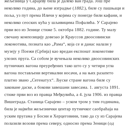
жељезница у Сарајеву била је далеко ван града. Још пре
неколико година, до њене изградње (
1882.
), биле су пашњаци и
поља, уз пут према Иличи у којима су понегде били кафани, и
неколико сеоских кућа у шљивицима Пофалића. У Сарајево
први воз из Зенице стиже 5. октобра 1882. године. Ту малу
свечану композицију довезао је Крауссов двоосовински
локомотива, позната као „Рама“, која се и данас налази у
музеју у Поежи (Србија) као вредан експонат локомотиве
улозих пруга. Са собом је вучењала неколико двоосовинских
путничких вагона преуређених тако што су у четири угла
вагона постављени вертикални носачи, а на њих разапето
платно звано „Сегенатух“. Љуске стране вагона биле су
заковане даске, а бокови завешани завесама. 1. августа 1891.
стиже први воз из правца Међкувића, а 4. јула 1906. из правца
Вишеграда. Станица Сарајево – уском тром у тим годинама,
била је највећи жељезнички центар путничког саобраћаја на
уским пругама у Босни и Херцеговини, тако да су из Сарајева
полазили возови према северу, односно према Зеници (
од