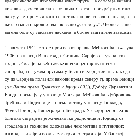
вредан експонат локомотиве узких пруга. Са собом је вучећи
неколико двоосовинских путничких вагона преуређених тако
да су у четири угла вагона постављени вертикални носачи, а на
њих разапето кровно платно звано „Сегеитух“. Чеоне стране
вагона биле су заковане даскама, а бочне заштитене завесама.
1. августа 1891. стиже први воз из правца Мећковића, а 4. јула
1906. из правца Вишеграда. Станица Сарајево – узана, тих
година, била је највећи жељезнички центар путничког
саобраћаја на ужим пругама у Босни и Херцеговини, тако да
су из Сарајева полазили вамови према северу тј. према Зеници
(
од Лашве према Травнику и Јаучу 1893.
), Добоју, Дервенти и
Броди, према југу у правцу Мостара, Мећковића, Дубровника,
Требиња и Подгорице и према истоку у правцу Горажда,
Фоче, Прибоја, Вишеграда и Београда. У својој непосредној
близини саграђена је жељезничка радионица и Лојница са
зградама за техничко одржавање локомотива и путничких
вагона, а такође и возила електричног трамваја. У блиској