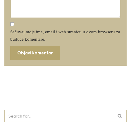
Sačuvaj moje ime, email i web stranicu u ovom browseru za
buduće komentare.