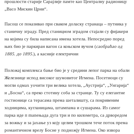
прошлости старије Сарајлије памте као Централну радионицу
„Васо Мискин Црни“.
Пасош се показивао при сваком доласку странаца – путника у
станичну зграду. Пред станицном зградом стајали су фијакери
на којима су била написана имена хотела. Непосредно поред
њих био је паркиран вагон са коњском вучом (
саобраћао од
1885. до 1895.
), а касније електрични
Положај комплекса бање био је у средини лепог парка на обали
Железнице испод високог шумовитог Игмена. Посетиоци су
могли одмах уочити три велика хотела, „Аустрија“, „Унгарија“
и „Босна“, са преко стотину соба за странце. Ту су елегантне
гостионице са терасама према шеталишту, са покривеним
ходницима, кугланицама, штампама и сушарама. Из самог
парка иде п maneњада дуга три и по километра, са дрворедом
за вожњу и за јахање уз коју целим трошком тече поток према
романтичном врелу Босне у подножју Игмена. Око извора