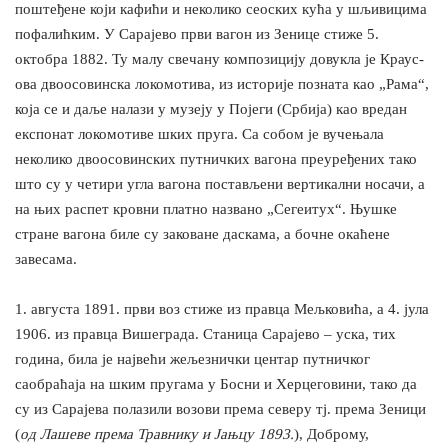
поштеђене који кафићи и неколико сеоских кућа у шљивицима
пофалићким. У Сарајево први вагон из Зенице стиже 5.
октобра 1882. Ту малу свечану композицију довукла је Краус-
ова двоосовинска локомотива, из историје позната као „Рама“,
која се и даље налази у музеју у Појеги (Србија) као вредан
експонат локомотиве шких пруга. Са собом је вучењала
неколико двоосовинских путничких вагона преуређених тако
што су у четири угла вагона постављени вертикални носачи, а
на њих распет кровни платно названо „Сегеитух“. Њушке
стране вагона биле су заковане даскама, а бочне окаћене
завесама.
1. августа 1891. први воз стиже из правца Мељковића, а 4. јула
1906. из правца Вишеграда. Станица Сарајево – уска, тих
година, била је највећи жељезнички центар путничког
саобраћаја на шким пругама у Босни и Херцеговини, тако да
су из Сарајева полазили возови према северу тј. према Зеници
(
од Лашеве према Травнику и Јањцу 1893.
), Доброму,