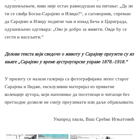
одушевљењем, нико није остао равнодушан на питање: „Да ли
ти се свиђа Босна-Сарајево и Илиџа?“, а саговорник, спреман
да Сарајево и Илиџу подигне чак и изнад Беча и Цариграда,
одушевљено одговара: „Ово је добро за живети. Овде ћу се
сести и насељити.“
Делови текста који сведоче о животу у Сарајеву преузети су из
књиге „Сарајево у време аустроугарске управе 1878.-1918.“
У прилогу се налази галерија са фотографијама лепог старог
Сарајева и Ilидже, ексклузивни материјал из приватне
колекције аутора, који напомиње да посетиоци и читаоци без
претходне дозволе не смеју преузимати или даље објављивати.
Унапред хвала, Ваш Срећко Игњатовић