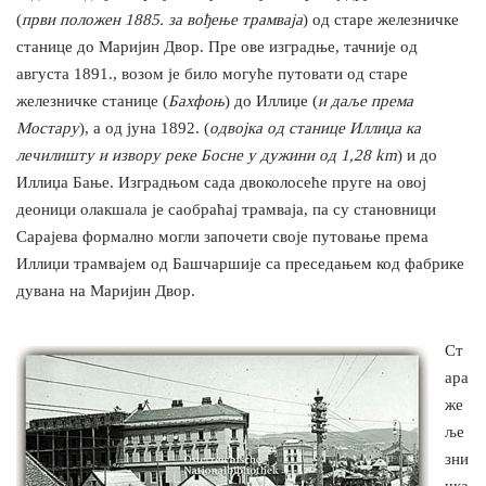
(
први положен 1885. за вођење трамваја
) од старе железничке
станице до Маријин Двор. Пре ове изградње, тачније од
августа 1891., возом је било могуће путовати од старе
железничке станице (
Бахфоњ
) до Иллиџе (
и даље према
Мостару
), а од јуна 1892. (
одвојка од станице Иллиџа ка
лeчилишту и извору реке Босне у дужини од 1,28 km
) и до
Иллиџа Бање. Изградњом сада двоколосеће пруге на овој
деоници олакшала је саобраћај трамваја, па су становници
Сарајева формално могли започети своје путовање према
Иллиџи трамвајем од Башчаршије са преседањем код фабрике
дувана на Маријин Двор.
Ст
ара
же
ље
зни