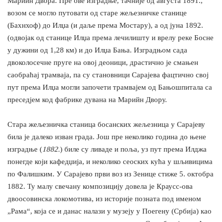
Марийн Двора. Пре ове изградње, тачније од августа 1891.,
возом се могло путовати од старе жељезничке станице
(Бахнхоф) до Илџа (и даље према Мостару), а од јуна 1892.
(одвојак од станице Илџа према лечилишту и врелу реке Босне
у дужини од 1,28 км) и до Илџа Бања. Изградњом сада
двоколосечне пруге на овој деоници, драстично је смањен
саобраћај трамваја, па су становници Сарајева фацтично свој
пут према Илџа могли започети трамвајем од Бањошпитала са
преседјем код фабрике дувана на Марийн Двору.
Стара жељезничка станица босанских жељезница у Сарајеву
била је далеко изван града. Још пре неколико година до њене
изградње (
1882.
) биле су ливаде и поља, уз пут према Илджа
понегде који кафедџија, и неколико сеоских кућа у шљивицима
по Фалишким. У Сарајево први воз из Зенице стиже 5. октобра
1882. Ту малу свечану композицију довела је Краусс-ова
двоосовинска локомотива, из историје позната под именом
„Рама“, која се и данас налази у музеју у Поегену (Србија) као