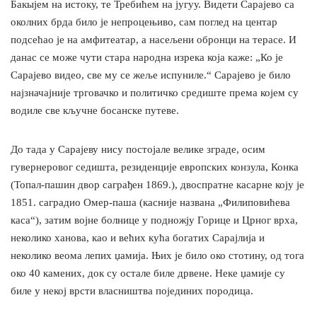
Бакыјем на истоку, те Требићем на југуу. Видети Сарајево са
околних брда било је непроцењиво, сам поглед на центар
подсећао је на амфитеатар, а насељени обронци на терасе. И
данас се може чути стара народна изрека која каже: „Ко је
Сарајево видео, све му се жеље испуниле.“ Сарајево је било
најзначајније трговачко и политичко средиште према којем су
водиле све кључне босанске путеве.
До тада у Сарајеву нису постојале велике зграде, осим
гувернеровог седишта, резиденције европских конзула, Конка
(Топал-пашин двор саграђен 1869.), двоспратне касарне коју је
1851. саградио Омер-паша (касније названа „Филиповићева
каса“), затим војне болнице у подножју Горице и Црног врха,
неколико ханова, као и већих кућа богатих Сарајлија и
неколико веома лепих џамија. Њих је било око стотину, од тога
око 40 камених, док су остале биле дрвене. Неке џамије су
биле у некој врсти власништва појединих породица.