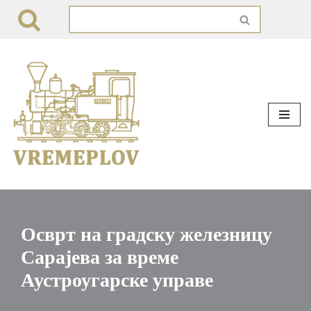
Skip
to
content
Осврт на градску железницу
Сарајева за време
Аустроугарске управе