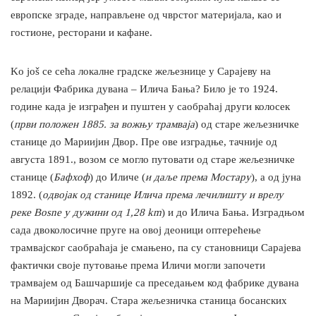
европске зграде, направљене од чврстог материјала, као и
гостионе, ресторани и кафане.
Ko još се сећа локалне градске жељезнице у Сарајеву на
релацији Фабрика дувана – Илича Бања? Било је то 1924.
године када је изграђен и пуштен у саобраћај други колосек
(
први положен 1885. за вожњу трамваја
) од старе жељезничке
станице до Мариијин Двор. Пре ове изградње, тачније од
августа 1891., возом се могло путовати од старе жељезничке
станице (
Бафхоф
) до Иличе (
и даље према Мостару
), а од јуна
1892. (
одвојак од станице Илича према лечилишту и врелу
реке Bosne у дужини од 1,28 km
) и до Илича Бања. Изградњом
сада двоколосичне пруге на овој деоници оптерећење
трамвајског саобраћаја је смањено, па су становници Сарајева
фактички своје путовање према Иличи могли започети
трамвајем од Башчаршије са преседањем код фабрике дувана
на Мариијин Дворач. Стара жељезничка станица босанских