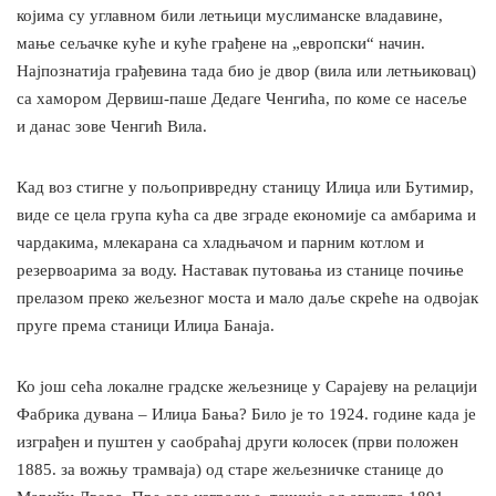
којима су углавном били летњици муслиманске владавине,
мање сељачке куће и куће грађене на „европски“ начин.
Најпознатија грађевина тада био је двор (вила или летњиковац)
са хамором Дервиш-паше Дедаге Ченгића, по коме се насеље
и данас зове Ченгић Вила.
Кад воз стигне у пољопривредну станицу Илиџа или Бутимир,
виде се цела група кућа са две зграде економије са амбарима и
чардакима, млекарана са хладњачом и парним котлом и
резервоарима за воду. Наставак путовања из станице почиње
прелазом преко жељезног моста и мало даље скреће на одвојак
пруге према станици Илиџа Банаја.
Ко још сећа локалне градске жељезнице у Сарајеву на релацији
Фабрика дувана – Илиџа Бања? Било је то 1924. године када је
изграђен и пуштен у саобраћај други колосек (први положен
1885. за вожњу трамваја) од старе жељезничке станице до