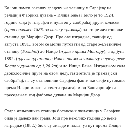
Ко још памти локалну градску жељезницу у Сарајеву на
релацији Фабрика дувана – Илиџа Бања? Било је то 1924.
године када је изграђен и пуштен у саобраћај други колосек
(
први положен 1885. за вожњу трамваја
) од старе жељезничке
станице до Маријин Двор. Пре ове изградње, тачније од
августа 1891., возом се могло путовати од старе жељезничке
станице (
Бахnhof
) до Илиџе (
и даље према Мостару
), а од јуна
1892. (
одсека од станице Илиџа према лечилишту и врелу реке
Босне у дужини од 1,28 km
) и до Илиџа Бања. Изградњом сада
двоколосичне пруге на овом делу, rasterетила је трамвајски
саобраћај, па су становници Сарајева фактички своје путовање
према Илиџи могли започети трамвајем од Башчаршије са
преседањем код фабрике дувана на Маријин Двор.
Стара жељезничка станица босанских жељезница у Сарајеву
била је далеко ван града. Још пре неколико година до њене
изградње (1882.) биле су ливаде и поља, уз пут према Илиџи