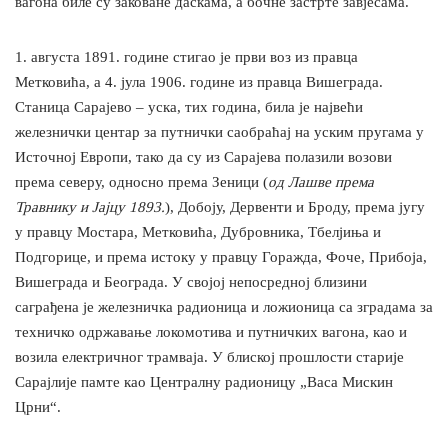
вагона биле су заковане даскама, а бочне застрте завјесама.
1. августа 1891. године стигао је први воз из правца
Метковића, а 4. јула 1906. године из правца Вишеграда.
Станица Сарајево – уска, тих година, била је највећи
железнички центар за путнички саобраћај на уским пругама у
Источној Европи, тако да су из Сарајева полазили возови
према северу, односно према Зеници (
од Лашве према
Травнику и Јајцу 1893.
), Добоју, Дервенти и Броду, према југу
у правцу Мостара, Метковића, Дубровника, Тбелјиња и
Подгорице, и према истоку у правцу Горажда, Фоче, Прибоја,
Вишеграда и Београда. У својој непосредној близини
саграђена је железничка радионица и ложионица са зградама за
техничко одржавање локомотива и путничких вагона, као и
возила електричног трамваја. У блиској прошлости старије
Сарајлије памте као Централну радионицу „Васа Мискин
Црни“.