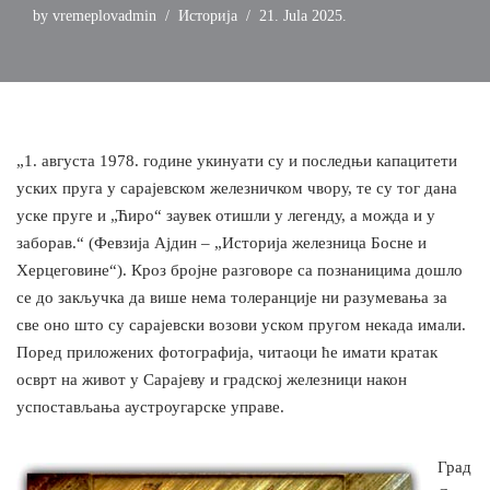
by
vremeplovadmin
Историја
21. Jula 2025.
„1. августа 1978. године укинуати су и последњи капацитети
уских пруга у сарајевском железничком чвору, те су тог дана
уске пруге и „Ћиро“ заувек отишли у легенду, а можда и у
заборав.“ (Февзија Ајдин – „Историја железница Босне и
Херцеговине“). Кроз бројне разговоре са познаницима дошло
се до закључка да више нема толеранције ни разумевања за
све оно што су сарајевски возови уском пругом некада имали.
Поред приложених фотографија, читаоци ће имати кратак
осврт на живот у Сарајеву и градској железници након
успостављања аустроугарске управе.
Град