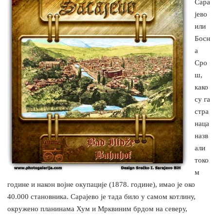
Сара
јево
или
Босн
а
Сро
ш,
како
су га
стра
наца
назв
али
токо
м
године и након војне окупације (1878. године), имао је око
40.000 становника. Сарајево је тада било у самом котлину,
окружено планинама Хум и Мрквиним брдом на северу,