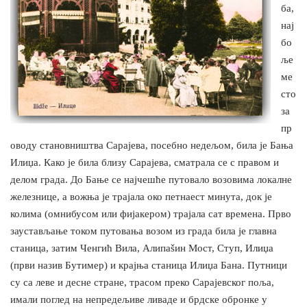
ба,
нај
бо
ље
ме
сто
за
пр
оводу становништва Сарајева, посебно недељом, била је Бања
Илиџа. Како је била близу Сарајева, сматрала се с правом и
делом града. До Бање се најчешће путовало возовима локалне
железнице, а вожња је трајала око петнаест минута, док је
колима (омнибусом или фијакером) трајала сат времена. Прво
заустављање током путовања возом из града била је главна
станица, затим Ченгић Вила, Алипаšин Мост, Ступ, Илиџа
(први назив Бутимер) и крајња станица Илиџа Бана. Путници
су са леве и десне стране, трасом преко Сарајевског поља,
имали поглед на непредељиве ливаде и брдске обронке у