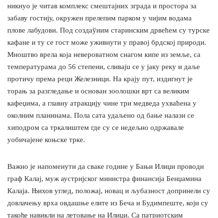
никнуо је читав комплекс смештајних зграда и простора за
забаву гостију, окружен прелепим парком у чијим водама
плове лабудови. Под создаўним старинским дрвећем су турске
кафане и ту се гост може уживнути у правој брдској природи.
Мнoштво врела која невероватном снагом кипе из земље, са
температурама до 56 степени, сливaju се у јаку реку и даље
протичу према реци Железници. На крају пут, издигнут је
торањ за разгледање и основан зоолошки врт са великим
кафеџима, а главну атракцију чине три медведа ухваћена у
околним планинама. Пола сата удаљено од бање налази се
хиподром са тркалиштем где су се недељно одржавале
уобичајене коњске трке.
Важно је напоменути да сваке године у Бањи Илиџи проводи
граф Калај, муж аустријског министра финансија Бенџамина
Калаја. Њихов углед, положај, новац и љубазност допринели су
довлачењу врха овдашње елите из Беча и Будимпеште, који су
такође навикли на летовање на Илиџи. Са патриотским