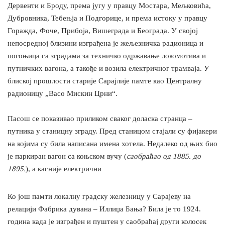
Дервенти и Броду, према југу у правцу Мостара, Мељковића,
Дубровника, Тебењја и Подгорице, и према истоку у правцу
Горажда, Фоче, Прибоја, Вишеграда и Београда. У својој
непосредној близини изграђена је жељезничка радионица и
погоњица са зградама за техничко одржавање локомотива и
путничких вагона, а такође и возила електричног трамваја. У
блиској прошлости старије Сарајлије памте као Централну
радионицу „Васо Мискин Црни“.
Пасош се показивао приликом сваког доласка странца –
путника у станицну зграду. Пред станицом стајали су фијакери
на којима су била написана имена хотела. Недалеко од њих био
је паркиран вагон са коњском вучу (
саобраћао од 1885. до
1895.
), а касније електрични
Ко још памти локалну градску железницу у Сарајеву на
релацији Фабрика дувана – Иллиџа Бања? Била је то 1924.
година када је изграђен и пуштен у саобраћај други колосек