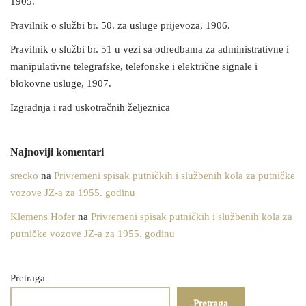
1905.
Pravilnik o službi br. 50. za usluge prijevoza, 1906.
Pravilnik o službi br. 51 u vezi sa odredbama za administrativne i
manipulativne telegrafske, telefonske i električne signale i
blokovne usluge, 1907.
Izgradnja i rad uskotračnih željeznica
Najnoviji komentari
srecko
na
Privremeni spisak putničkih i službenih kola za putničke
vozove JZ-a za 1955. godinu
Klemens Hofer
na
Privremeni spisak putničkih i službenih kola za
putničke vozove JZ-a za 1955. godinu
Pretraga
Pretraga