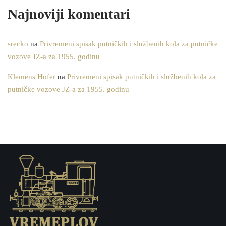
Najnoviji komentari
srecko
na
Privremeni spisak putničkih i službenih kola za putničke
vozove JZ-a za 1955. godinu
Klemens Hofer
na
Privremeni spisak putničkih i službenih kola za
putničke vozove JZ-a za 1955. godinu