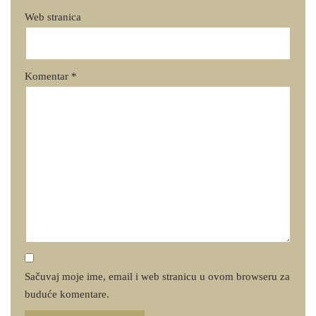
Web stranica
Komentar
*
Sačuvaj moje ime, email i web stranicu u ovom browseru za
buduće komentare.