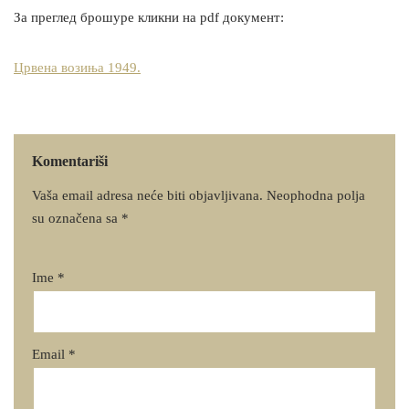
За преглед брошуре кликни на pdf документ:
Црвена возиња 1949.
Komentariši
Vaša email adresa neće biti objavljivana.
Neophodna polja
su označena sa
*
Ime
*
Email
*