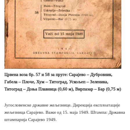
Црвена воза бр. 57 и 58 за пруге: Сарајево – Дубровник,
Габела – Плоче, Хум – Титоград, Ускољеп – Зеленика,
Титоград – Доња Плавница (0,60 м), Вирпазар – Бар (0,75 м)
Југословенске државне жељезнице. Дирекција експлоатације
жељезница Сарајево. Важи од 15. маја 1949. Штампа: Државна
штампарија Сарајево 1949.