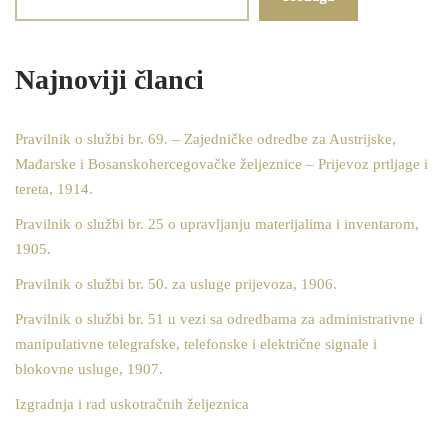
Najnoviji članci
Pravilnik o službi br. 69. – Zajedničke odredbe za Austrijske,
Mađarske i Bosanskohercegovačke željeznice – Prijevoz prtljage i
tereta, 1914.
Pravilnik o službi br. 25 o upravljanju materijalima i inventarom,
1905.
Pravilnik o službi br. 50. za usluge prijevoza, 1906.
Pravilnik o službi br. 51 u vezi sa odredbama za administrativne i
manipulativne telegrafske, telefonske i električne signale i
blokovne usluge, 1907.
Izgradnja i rad uskotračnih željeznica