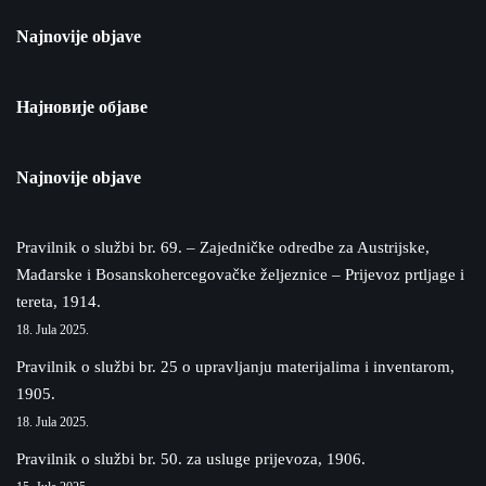
Najnovije objave
Најновије објаве
Najnovije objave
Pravilnik o službi br. 69. – Zajedničke odredbe za Austrijske,
Mađarske i Bosanskohercegovačke željeznice – Prijevoz prtljage i
tereta, 1914.
18. Jula 2025.
Pravilnik o službi br. 25 o upravljanju materijalima i inventarom,
1905.
18. Jula 2025.
Pravilnik o službi br. 50. za usluge prijevoza, 1906.