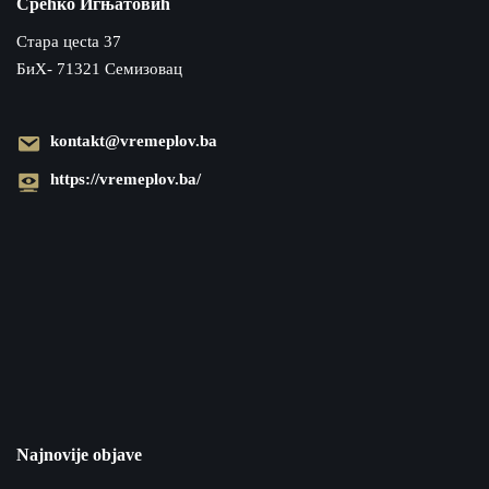
Срећко Игњатовић
Cтара цecta 37
БиХ- 71321 Семизовац
kontakt@vremeplov.ba
https://vremeplov.ba/
Najnovije objave