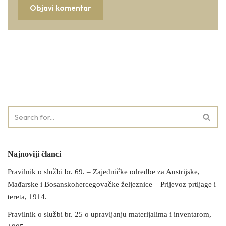
Najnoviji članci
Pravilnik o službi br. 69. – Zajedničke odredbe za Austrijske,
Mađarske i Bosanskohercegovačke željeznice – Prijevoz prtljage i
tereta, 1914.
Pravilnik o službi br. 25 o upravljanju materijalima i inventarom,