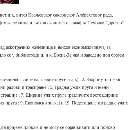
ветник, витез Краљевског саксонског Албрехтовог реда,
јих железница и њихов економски значај за Немачко Царство“.
 uskотрачних железница и њихов економски значај за
о се у библиотеци ц. и к. Босна-Зејчка и заведено под бројем
зничког система, главне пруге и др.) ; 2. Забринутост због
мни радови и трасирање ; 5. Градња ужих пруга и њени
истрација ; 7. Ширина ужих пруга (различите врсте ширине
х пруга ; 9. Економски значај и 19. Подстицање изградње ужих
јта вријеме.плов.ба и не могу се објављивати или поново