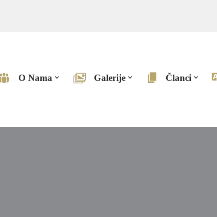
O Nama
Galerije
Članci