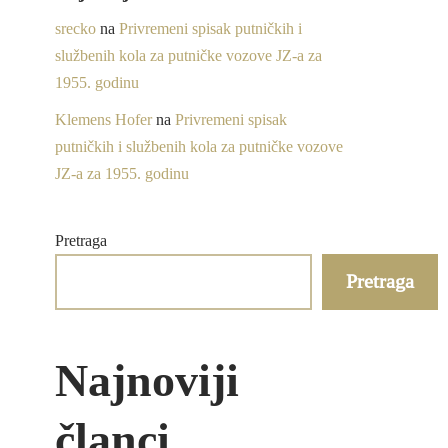
srecko
na
Privremeni spisak putničkih i
službenih kola za putničke vozove JZ-a za
1955. godinu
Klemens Hofer
na
Privremeni spisak
putničkih i službenih kola za putničke vozove
JZ-a za 1955. godinu
Pretraga
Pretraga
Najnoviji
članci