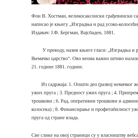
Фон В. Хостман, великосаксонски грађевински са
написао је књигу „Изградња и рад усоко-колосећи
Издавач: Ј.Ф. Бергман, Вајсбаден, 1881.
У преводу, назив књиге гласи: „Изградња и рад
Њемачко царство“. Ово веома важно штиво налазил
21. године 1881. године.
Из садржаја: 1. Општи део (развој немачког желе
ужих пруга ; 3. Предност ужих пруга ; 4. Припре
трошкови ; 6. Рад, оперативни трошкови и админ
колосека) ; 8. Финансирање и профитабилност ужи
пруга од стране влада.
Све слике на овој страници су у власништву вебса