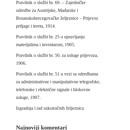
Pravilnik o službi br. 69. – Zajedničke
odredbe za Austrijske, Mađarske i
Bosanskohercegovačke željeznice – Prijevoz
prtljage i tereta, 1914.
Pravilnik o službi br. 25 o upravljanju
materijalima i inventarom, 1905.
Pravilnik o službi br. 50. za usluge prijevoza,
1906.
Pravilnik o službi br. 51 u vezi sa odredbama
za administrativne i manipulativne telegrafske,
telefonske i električne signale i blokovne
usluge, 1907.
Izgradnja i rad uskotračnih željeznica
Najnoviji komentari