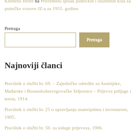
Klemens Hofer
na
Privremeni spisak putničkih i službenih kola za
putničke vozove JZ-a za 1955. godinu
Pretraga
Pretraga
Najnoviji članci
Pravilnik o službi br. 69. – Zajedničke odredbe za Austrijske,
Mađarske i Bosanskohercegovačke željeznice – Prijevoz prtljage i
tereta, 1914.
Pravilnik o službi br. 25 o upravljanju materijalima i inventarom,
1905.
Pravilnik o službi br. 50. za usluge prijevoza, 1906.