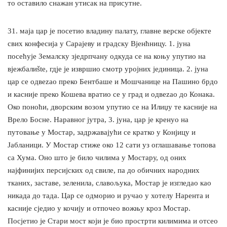
то оставило снажан утисак на присутне.
31. маја цар је посетио владину палату, главне верске објекте
свих конфесија у Сарајеву и градску Вјенћницу. 1. јуна
посећује Земалску зједрпчану одкуда се на коњу упутио на
вјежбалиšte, гдје је извршио смотр уројних јединица. 2. јуна
цар се одвеzao преко Бентбаше и Мошчанице на Пашино брдо
и касније преко Кошева вратио се у град и одвеzao до Конакa.
Око поноћи, дворским возом упутио се на Илиџу те касније на
Врело Босне. Наравног јутра, 3. јуна, цар је кренуо на
путовање у Мостар, задржавајући се кратко у Конјицу и
Јабланици. У Мостар стиже око 12 сати уз оглашавање топова
са Хума. Оно што је било чилима у Мостару, од оних
најфинијих персијских од свиле, па до обичних народних
тканих, заставе, зеленила, славољука, Мостар је изгледао као
никада до тада. Цар се одморио и ручао у хотелу Нарента и
касније сједио у кочију и отпочео вожњу кроз Мостар.
Посјетио је Стари мост који је био прострти килимима и отсео