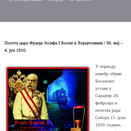
Посета цара Франја Јосифа I Босни и Херцеговини / 30. мај –
4. јун 1910.
У периоду
између објаве
Босанског
устава у
Сарајеву 20.
фебруара и
почетка рада
Сабора 15. јуна
1910. године,