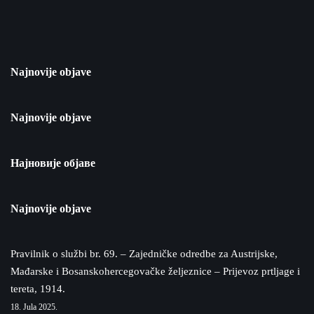
Najnovije objave
Najnovije objave
Најновије објаве
Najnovije objave
Pravilnik o službi br. 69. – Zajedničke odredbe za Austrijske,
Mađarske i Bosanskohercegovačke željeznice – Prijevoz prtljage i
tereta, 1914.
18. Jula 2025.