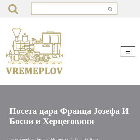
Skip
to
content
Посета цара Франца Јозефа И
Босни и Херцеговини
by
vremeplovadmin
Историја
22. Jula 2025.