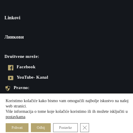
Linkovi
Линкови
Društvene mreže:
Facebook
YouTube- Kanal
Pravno:
Pravila privatnosti
Koristimo kolačiće kako bismo vam omogućili najbolje iskustvo na našoj
web stranici.
Impresum
Više informacija o tome koje kolačiće koristimo ili ih možete isključiti u
postavkama
.
Neve
| Powered by
WordPress
Close GDPR Cookie Banner
Prihvati
Odbij
Postavke
Društvene mreže:
Pravno: