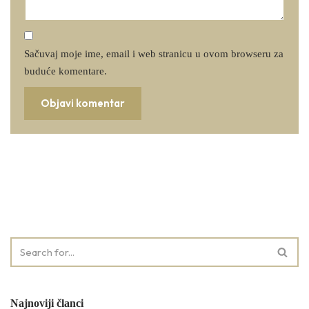
Sačuvaj moje ime, email i web stranicu u ovom browseru za
buduće komentare.
Najnoviji članci