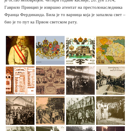
је остао неповређен. Четири године касније, 28. јун 1914,
Гаврило Принцип је извршио атентат на престолонаследника
Франца Фердинанда. Била је то варница која је запалила свет –
био је то пут ка Првом светском рату.