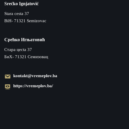
Srećko Ignjatović
Stara cesta 37
BiH- 71321 Semizovac
Срећко Игњатовић
Cтара цecta 37
БиХ- 71321 Семизовац
kontakt@vremeplov.ba
https://vremeplov.ba/