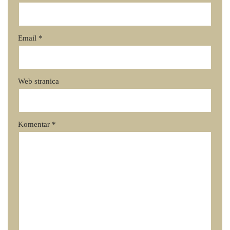
Email
*
Web stranica
Komentar
*