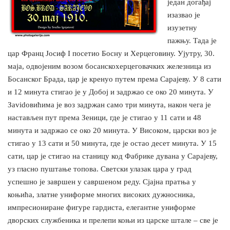
један догађај
изазвао је
изузетну
пажњу. Тада је
цар Франц Јосиф I посетио Босну и Херцеговину. Ујутру, 30.
маја, одвојеним возом босанскохерцеговачких железница из
Босанског Брада, цар је кренуо путем према Сарајеву. У 8 сати
и 12 минута стигао је у Добој и задржао се око 20 минута. У
Зavidовићима је воз задржан само три минута, након чега је
настављен пут према Зеници, где је стигао у 11 сати и 48
минута и задржао се око 20 минута. У Високом, царски воз је
стигао у 13 сати и 50 минута, где је остао десет минута. У 15
сати, цар је стигао на станицу код Фабрике дувана у Сарајеву,
уз гласно пуштање топова. Светски улазак цара у град
успешно је завршен у савршеном реду. Сјајна пратња у
коњића, златне униформе многих високих дужносника,
импресиониране фигуре гардиста, елегантне униформе
дворских службеника и прелепи коњи из царске штале – све је