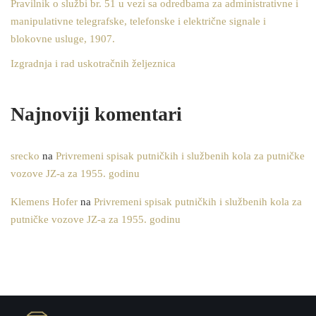
Pravilnik o službi br. 51 u vezi sa odredbama za administrativne i
manipulativne telegrafske, telefonske i električne signale i
blokovne usluge, 1907.
Izgradnja i rad uskotračnih željeznica
Najnoviji komentari
srecko
na
Privremeni spisak putničkih i službenih kola za putničke
vozove JZ-a za 1955. godinu
Klemens Hofer
na
Privremeni spisak putničkih i službenih kola za
putničke vozove JZ-a za 1955. godinu