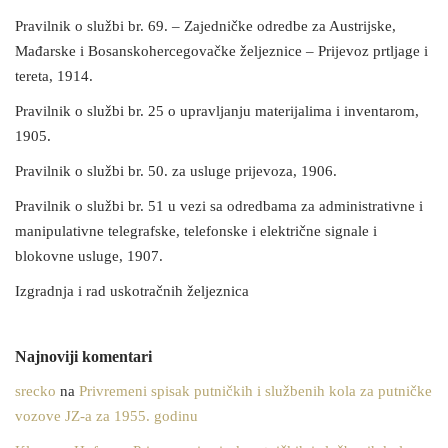
Pravilnik o službi br. 69. – Zajedničke odredbe za Austrijske,
Mađarske i Bosanskohercegovačke željeznice – Prijevoz prtljage i
tereta, 1914.
Pravilnik o službi br. 25 o upravljanju materijalima i inventarom,
1905.
Pravilnik o službi br. 50. za usluge prijevoza, 1906.
Pravilnik o službi br. 51 u vezi sa odredbama za administrativne i
manipulativne telegrafske, telefonske i električne signale i
blokovne usluge, 1907.
Izgradnja i rad uskotračnih željeznica
Najnoviji komentari
srecko
na
Privremeni spisak putničkih i službenih kola za putničke
vozove JZ-a za 1955. godinu