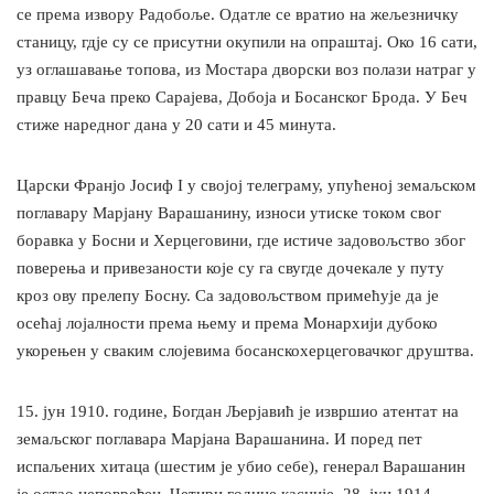
се према извору Радобоље. Одатле се вратио на жељезничку
станицу, гдје су се присутни окупили на опраштaј. Око 16 сати,
уз оглашавање топова, из Мостара дворски воз полази натраг у
правцу Беча преко Сарајева, Добоја и Босанског Брода. У Беч
стиже наредног дана у 20 сати и 45 минута.
Царски Франјо Јосиф I у својој телеграму, упућеној земаљском
поглавару Марјану Варашанину, износи утиске током свог
боравка у Босни и Херцеговини, где истиче задовољство због
поверења и привезаности које су га свугде дочекале у путу
кроз ову прелепу Босну. Са задовољством примећује да је
осећај лојалности према њему и према Монархији дубоко
укорењен у сваким слојевима босанскохерцеговачког друштва.
15. јун 1910. године, Богдан Љерјавић је извршио атентат на
земаљског поглавара Марјана Варашанина. И поред пет
испаљених хитаца (шестим је убио себе), генерал Варашанин