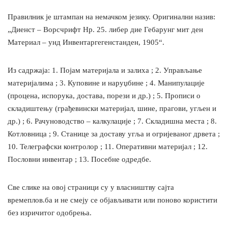
Правилник је штампан на немачком језику. Оригинални назив:
„Диенст – Ворсчрифт Нр. 25. либер дие Гебарунг мит ден
Материал – унд Инвентаргегенстанден, 1905“.
Из садржаја: 1. Појам материјала и залиха ; 2. Управљање
материјалима ; 3. Куповине и наруџбине ; 4. Манипулације
(процена, испорука, достава, порези и др.) ; 5. Прописи о
складиштењу (грађевински материјал, шине, прагови, угљен и
др.) ; 6. Рачуноводство – калкулације ; 7. Складишна места ; 8.
Котловница ; 9. Станице за доставу угља и огријеваног дрвета ;
10. Телеграфски контролор ; 11. Оперативни материјал ; 12.
Пословни инвентар ; 13. Посебне одредбе.
Све слике на овој страници су у власништву сајта
времеплов.ба и не смеју се објављивати или поново користити
без изричитог одобрења.