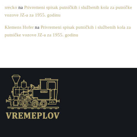
srecko
na
Privremeni spisak putničkih i službenih kola za putničke
vozove JZ-a za 1955. godinu
Klemens Hofer
na
Privremeni spisak putničkih i službenih kola za
putničke vozove JZ-a za 1955. godinu