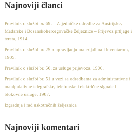
Najnoviji članci
Pravilnik o službi br. 69. – Zajedničke odredbe za Austrijske,
Mađarske i Bosanskohercegovačke željeznice – Prijevoz prtljage i
tereta, 1914.
Pravilnik o službi br. 25 o upravljanju materijalima i inventarom,
1905.
Pravilnik o službi br. 50. za usluge prijevoza, 1906.
Pravilnik o službi br. 51 u vezi sa odredbama za administrativne i
manipulativne telegrafske, telefonske i električne signale i
blokovne usluge, 1907.
Izgradnja i rad uskotračnih željeznica
Najnoviji komentari