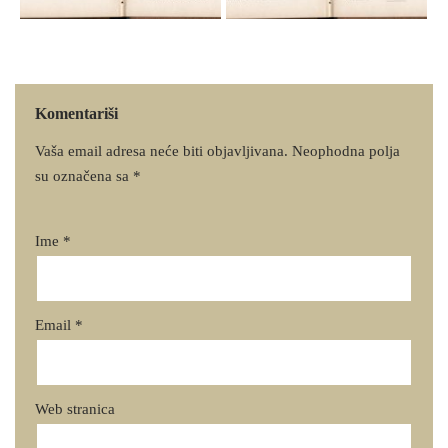
Komentariši
Vaša email adresa neće biti objavljivana.
Neophodna polja
su označena sa
*
Ime
*
Email
*
Web stranica