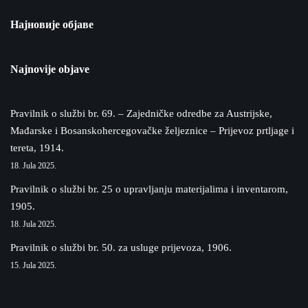
Најновије објаве
Najnovije objave
Pravilnik o službi br. 69. – Zajedničke odredbe za Austrijske,
Mađarske i Bosanskohercegovačke željeznice – Prijevoz prtljage i
tereta, 1914.
18. Jula 2025.
Pravilnik o službi br. 25 o upravljanju materijalima i inventarom,
1905.
18. Jula 2025.
Pravilnik o službi br. 50. za usluge prijevoza, 1906.
15. Jula 2025.