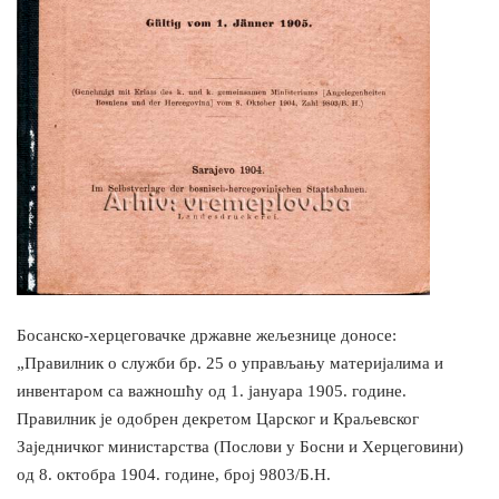
Босанско-херцеговачке државне жељезнице доносе:
„Правилник о служби бр. 25 о управљању материјалима и
инвентаром са важношћу од 1. јануара 1905. године.
Правилник је одобрен декретом Царског и Краљевског
Заједничког министарства (Послови у Босни и Херцеговини)
од 8. октобра 1904. године, број 9803/Б.Н.