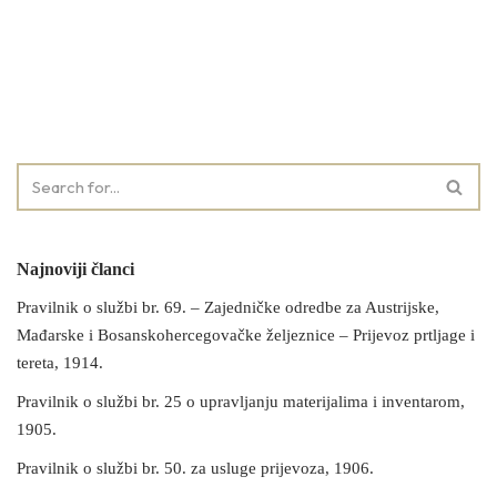
Najnoviji članci
Pravilnik o službi br. 69. – Zajedničke odredbe za Austrijske,
Mađarske i Bosanskohercegovačke željeznice – Prijevoz prtljage i
tereta, 1914.
Pravilnik o službi br. 25 o upravljanju materijalima i inventarom,
1905.
Pravilnik o službi br. 50. za usluge prijevoza, 1906.