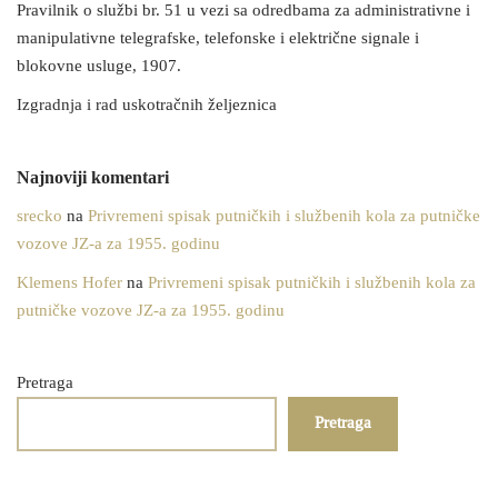
Pravilnik o službi br. 51 u vezi sa odredbama za administrativne i
manipulativne telegrafske, telefonske i električne signale i
blokovne usluge, 1907.
Izgradnja i rad uskotračnih željeznica
Najnoviji komentari
srecko
na
Privremeni spisak putničkih i službenih kola za putničke
vozove JZ-a za 1955. godinu
Klemens Hofer
na
Privremeni spisak putničkih i službenih kola za
putničke vozove JZ-a za 1955. godinu
Pretraga
Pretraga