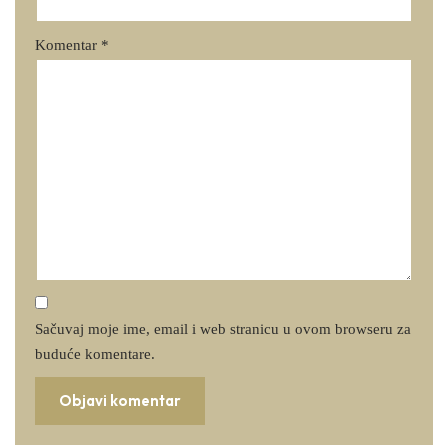
Komentar
*
Sačuvaj moje ime, email i web stranicu u ovom browseru za
buduće komentare.