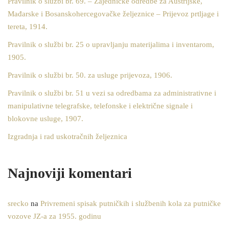
Pravilnik o službi br. 69. – Zajedničke odredbe za Austrijske,
Mađarske i Bosanskohercegovačke željeznice – Prijevoz prtljage i
tereta, 1914.
Pravilnik o službi br. 25 o upravljanju materijalima i inventarom,
1905.
Pravilnik o službi br. 50. za usluge prijevoza, 1906.
Pravilnik o službi br. 51 u vezi sa odredbama za administrativne i
manipulativne telegrafske, telefonske i električne signale i
blokovne usluge, 1907.
Izgradnja i rad uskotračnih željeznica
Najnoviji komentari
srecko
na
Privremeni spisak putničkih i službenih kola za putničke
vozove JZ-a za 1955. godinu