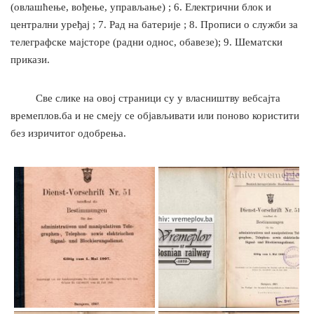
(овлашћење, вођење, управљање) ; 6. Електрични блок и
централни уређај ; 7. Рад на батерије ; 8. Прописи о служби за
телеграфске мајсторе (радни однос, обавезе); 9. Шематски
прикази.
Све слике на овој страници су у власништву вебсајта
времеплов.ба и не смеју се објављивати или поново користити
без изричитог одобрења.