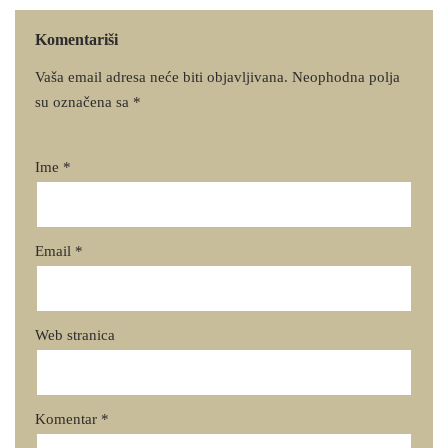
Komentariši
Vaša email adresa neće biti objavljivana.
Neophodna polja
su označena sa
*
Ime
*
Email
*
Web stranica
Komentar
*