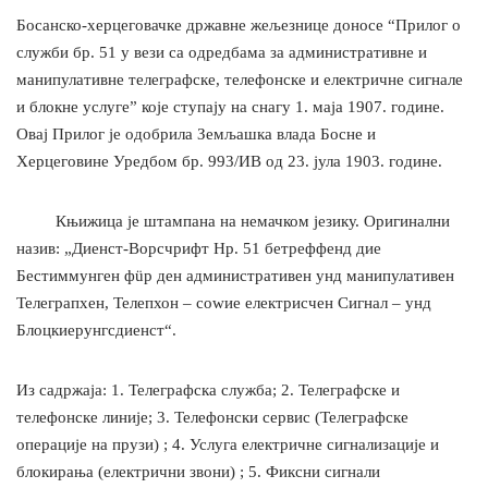
Босанско-херцеговачке државне жељезнице доносе “Прилог о
служби бр. 51 у вези са одредбама за административне и
манипулативне телеграфске, телефонске и електричне сигнале
и блокне услуге” које ступају на снагу 1. маја 1907. године.
Овај Прилог је одобрила Земљашка влада Босне и
Херцеговине Уредбом бр. 993/ИВ од 23. јула 1903. године.
Књижица је штампана на немачком језику. Оригинални
назив: „Диенст-Ворсчрифт Нр. 51 бетреффенд дие
Бестиммунген фüр ден административен унд манипулативен
Телеграпхен, Телепхон – соwие електрисчен Сигнал – унд
Блоцкиерунгсдиенст“.
Из садржаја: 1. Телеграфска служба; 2. Телеграфске и
телефонске линије; 3. Телефонски сервис (Телеграфске
операције на прузи) ; 4. Услуга електричне сигнализације и
блокирања (електрични звони) ; 5. Фиксни сигнали