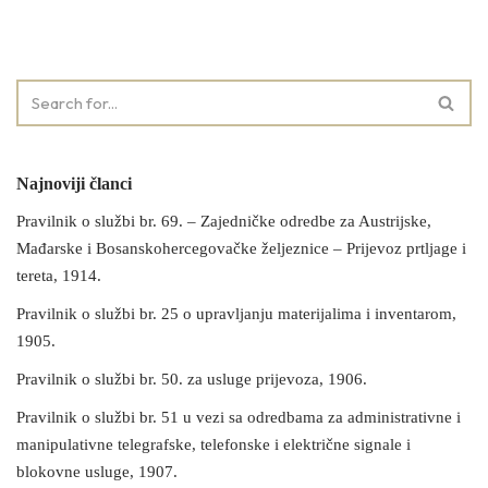
Najnoviji članci
Pravilnik o službi br. 69. – Zajedničke odredbe za Austrijske,
Mađarske i Bosanskohercegovačke željeznice – Prijevoz prtljage i
tereta, 1914.
Pravilnik o službi br. 25 o upravljanju materijalima i inventarom,
1905.
Pravilnik o službi br. 50. za usluge prijevoza, 1906.
Pravilnik o službi br. 51 u vezi sa odredbama za administrativne i
manipulativne telegrafske, telefonske i električne signale i
blokovne usluge, 1907.