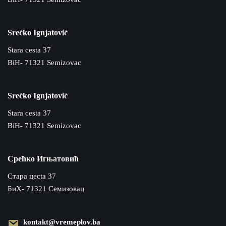
Srećko Ignjatović
Stara cesta 37
BiH- 71321 Semizovac
Srećko Ignjatović
Stara cesta 37
BiH- 71321 Semizovac
Срећко Игњатовић
Cтара цecta 37
БиХ- 71321 Семизовац
kontakt@vremeplov.ba