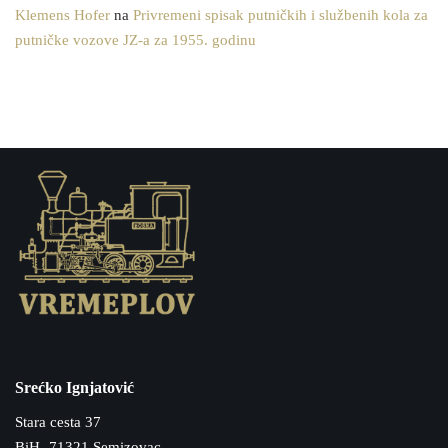
Klemens Hofer
na
Privremeni spisak putničkih i službenih kola za
putničke vozove JZ-a za 1955. godinu
Srećko Ignjatović
Stara cesta 37
BiH- 71321 Semizovac