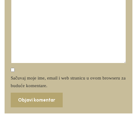
Sačuvaj moje ime, email i web stranicu u ovom browseru za
buduće komentare.