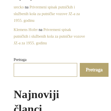
srecko
na
Privremeni spisak putničkih i
službenih kola za putničke vozove JZ-a za
1955. godinu
Klemens Hofer
na
Privremeni spisak
putničkih i službenih kola za putničke vozove
JZ-a za 1955. godinu
Pretraga
Pretraga
Najnoviji
članci