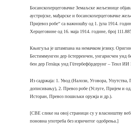
Босанскохерцеговачке Земаљске жељезнице објављу
аустријске, мађарске и босанскохерцеговачке жељ
Пријевоз робе“ са важношћу од 1. јула 1914. год
Херцеговине од 16. маја 1914. године, број 111.88
Књигуља је штампана на немачком језику. Оригин
Бестиммунген дер öстерреичен, унгарисчен унд 
беи дер Гепäцк унд Гüтербефöрдерунг – Теил ИИ Г
Из садржаја: 1. Увод (Налози, Уговора, Упутства,
дописивању), 2. Превоз робе (Услуге, Пријем и о
Исторан, Превоз пошиљки оружја и др.).
[СВЕ слике на овој страници су у власништву ве
поновна употреба без изричитог одобрења.]