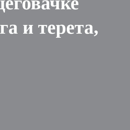
цеговачке
а и терета,