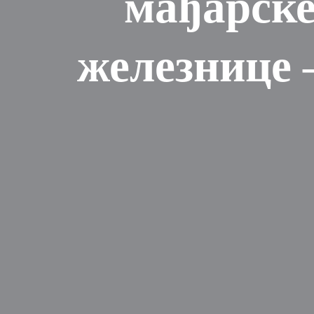
мађарске
железнице 