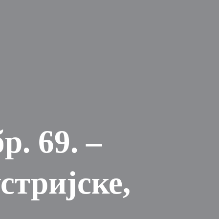
. 69. –
стријске,