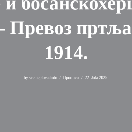
 и босанскохер
– Превоз пртљаг
1914.
by
vremeplovadmin
Прописи
22. Jula 2025.