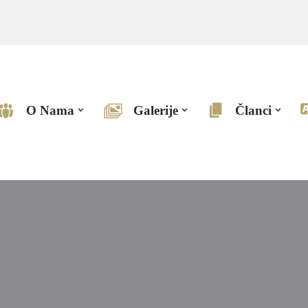
O Nama
Galerije
Članci