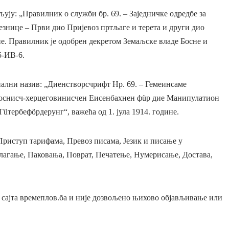
ју: „Правилник о служби бр. 69. – Заједничке одредбе за
езнице – Први дио Пријевоз пртљаге и терета и други дио
ине. Правилник је одобрен декретом Земаљске владе Босне и
5-ИВ-6.
ални назив: „Диенстворсчрифт Нр. 69. – Гемеинсаме
боснисч-херцеговинисчен Еисенбахнен фüр дие Манипулатион
üтербефöрдерунг“, важећа од 1. јула 1914. године.
 Приступ тарифама, Превоз писама, Језик и писање у
длагање, Паковања, Поврат, Печатење, Нумерисање, Достава,
б сајта времеплов.ба и није дозвољено њихово објављивање или