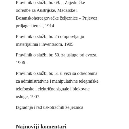
Pravilnik o službi br. 69. – Zajedničke
odredbe za Austrijske, Mađarske i
Bosanskohercegovačke željeznice – Prijevoz
prtljage i tereta, 1914.
Pravilnik o službi br. 25 o upravljanju
materijalima i inventarom, 1905.
Pravilnik o službi br. 50. za usluge prijevoza,
1906.
Pravilnik o službi br. 51 u vezi sa odredbama
za administrativne i manipulativne telegrafske,
telefonske i električne signale i blokovne
usluge, 1907.
Izgradnja i rad uskotračnih željeznica
Najnoviji komentari