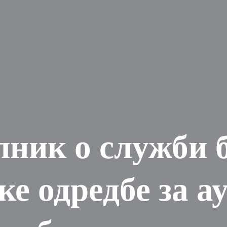
ник о служби бр
ке одредбе за ау