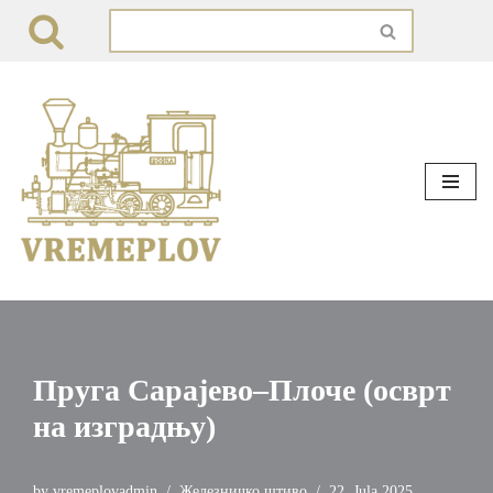
Skip
to
content
Пруга Сарајево–Плоче (осврт
на изградњу)
by
vremeplovadmin
Железничко штиво
22. Jula 2025.