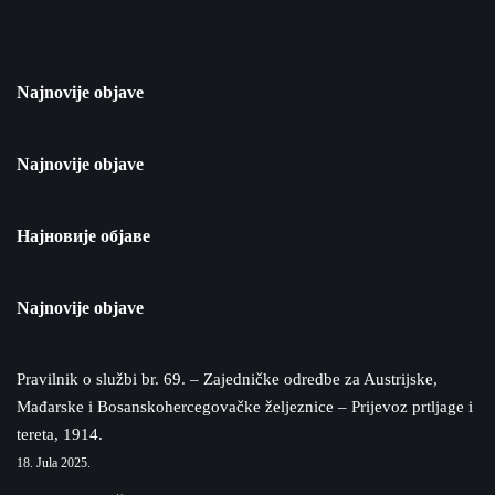
Najnovije objave
Najnovije objave
Најновије објаве
Najnovije objave
Pravilnik o službi br. 69. – Zajedničke odredbe za Austrijske,
Mađarske i Bosanskohercegovačke željeznice – Prijevoz prtljage i
tereta, 1914.
18. Jula 2025.