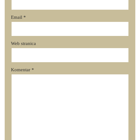
Email
*
Web stranica
Komentar
*