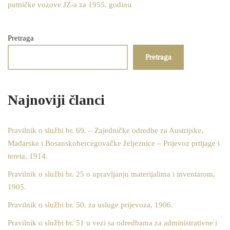
putničke vozove JZ-a za 1955. godinu
Pretraga
Pretraga
Najnoviji članci
Pravilnik o službi br. 69. – Zajedničke odredbe za Austrijske,
Mađarske i Bosanskohercegovačke željeznice – Prijevoz prtljage i
tereta, 1914.
Pravilnik o službi br. 25 o upravljanju materijalima i inventarom,
1905.
Pravilnik o službi br. 50. za usluge prijevoza, 1906.
Pravilnik o službi br. 51 u vezi sa odredbama za administrativne i