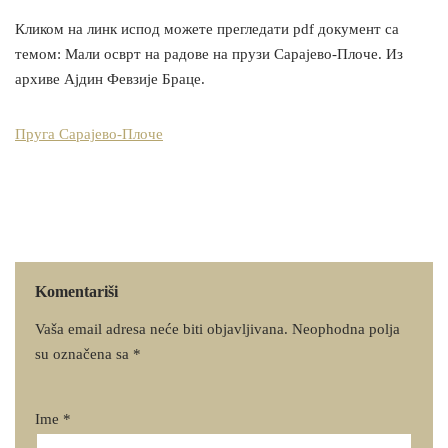
Кликом на линк испод можете прегледати pdf документ са
темом: Мали осврт на радове на прузи Сарајево-Плоче. Из
архиве Ајдин Февзије Браце.
Пруга Сарајево-Плоче
Komentariši
Vaša email adresa neće biti objavljivana.
Neophodna polja
su označena sa
*
Ime
*