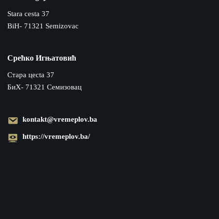
Stara cesta 37
BiH- 71321 Semizovac
Срећко Игњатовић
Cтара цecta 37
БиХ- 71321 Семизовац
kontakt@vremeplov.ba
https://vremeplov.ba/