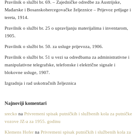
Pravilnik o službi br. 69. – Zajedničke odredbe za Austrijske,
Mađarske i Bosanskohercegovačke željeznice – Prijevoz prtljage i
tereta, 1914.
Pravilnik o službi br. 25 o upravljanju materijalima i inventarom,
1905.
Pravilnik o službi br. 50. za usluge prijevoza, 1906.
Pravilnik o službi br. 51 u vezi sa odredbama za administrativne i
manipulativne telegrafske, telefonske i električne signale i
blokovne usluge, 1907.
Izgradnja i rad uskotračnih željeznica
Najnoviji komentari
srecko
na
Privremeni spisak putničkih i službenih kola za putničke
vozove JZ-a za 1955. godinu
Klemens Hofer
na
Privremeni spisak putničkih i službenih kola za