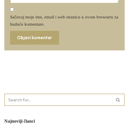
Sačuvaj moje ime, email i web stranicu u ovom browseru za
buduće komentare.
Najnoviji članci