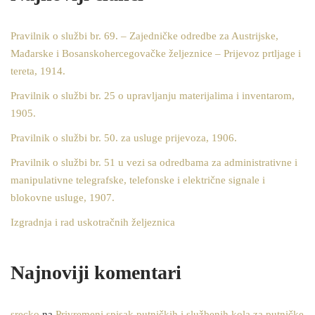
Pravilnik o službi br. 69. – Zajedničke odredbe za Austrijske,
Mađarske i Bosanskohercegovačke željeznice – Prijevoz prtljage i
tereta, 1914.
Pravilnik o službi br. 25 o upravljanju materijalima i inventarom,
1905.
Pravilnik o službi br. 50. za usluge prijevoza, 1906.
Pravilnik o službi br. 51 u vezi sa odredbama za administrativne i
manipulativne telegrafske, telefonske i električne signale i
blokovne usluge, 1907.
Izgradnja i rad uskotračnih željeznica
Najnoviji komentari
srecko
na
Privremeni spisak putničkih i službenih kola za putničke