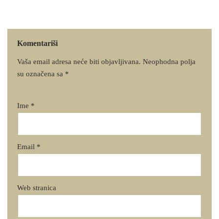
Komentariši
Vaša email adresa neće biti objavljivana.
Neophodna polja
su označena sa
*
Ime
*
Email
*
Web stranica