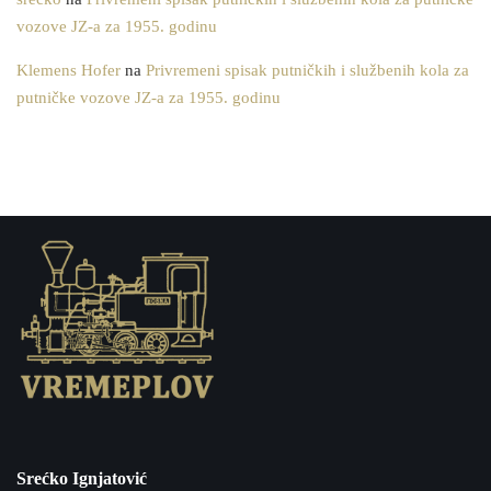
vozove JZ-a za 1955. godinu
Klemens Hofer
na
Privremeni spisak putničkih i službenih kola za
putničke vozove JZ-a za 1955. godinu
Srećko Ignjatović