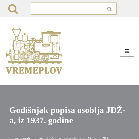
Skip
to
content
Godišnjak popisa osoblja JDŽ-
a, iz 1937. godine
by
vremeplovadmin
Željezničko štivo
22. Jula 2025.