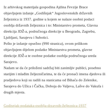
Iz arhivskog materijala gospodina Ajdina Fevzije Brace
objavljujem izdanje „Godišnjak“ Jugoslovenskih državnih
željeznica iz 1937. godine u kojem se nalaze osobni podaci
osoblja državnih željeznica i to: Ministarstvo prometa, Glavna
direkcija JDŽ-a, područnoga direkcije u Beogradu, Zagrebu,
Ljubljani, Sarajevu i Subotici.
Pošto je izdanje opsežno (990 stranica), ovom prilikom
objavljujem dijelom podatke Ministarstva prometa, glavne
direkcije JDŽ-a te osobne podatke osoblja područnoga ureda
Sarajevo.
Nadam se da će priloženi sadržaj biti zanimljiv publici, posebno
starijim i mlađim željezničarima, te da će pronaći imena djedova ili
pradjedova koji su radili na stanicama od Bihaća do Zelenike,
Sarajeva do Užica i Čačka, Doboja do Valjeva, Lašve do Vakufa i
drugih mjesta.
Godisnjak-podataka-osoblja-drzavnih-željeznica-1937