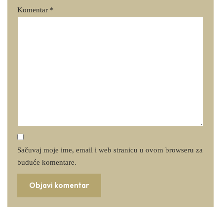
Komentar
*
Sačuvaj moje ime, email i web stranicu u ovom browseru za
buduće komentare.