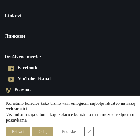
Linkovi
Линкови
Društvene mreže:
Facebook
YouTube- Kanal
Pravno:
Pravila privatnosti
Koristimo kolačiće kako bismo vam omogućili najbolje iskustvo na našoj
web stranici.
Impresum
Više informacija o tome koje kolačiće koristimo ili ih možete isključiti u
postavkama
.
Neve
| Powered by
WordPress
Close GDPR Cookie Banner
Prihvati
Odbij
Postavke
Društvene mreže:
Pravno: