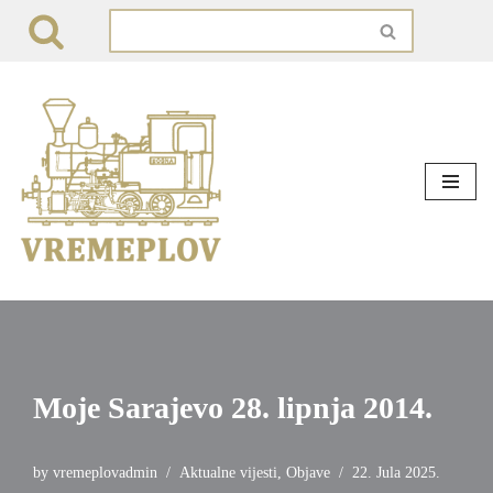
Skip
to
content
Moje Sarajevo 28. lipnja 2014.
by
vremeplovadmin
Aktualne vijesti
,
Objave
22. Jula 2025.