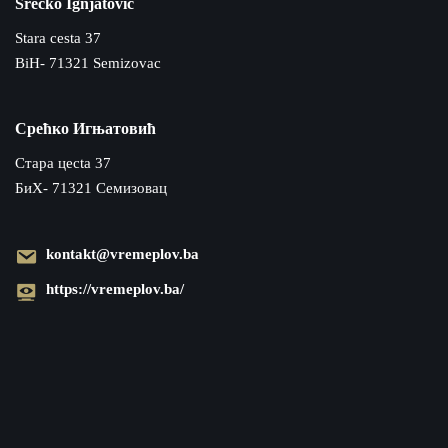
Srećko Ignjatović
Stara cesta 37
BiH- 71321 Semizovac
Срећко Игњатовић
Cтара цecta 37
БиХ- 71321 Семизовац
kontakt@vremeplov.ba
https://vremeplov.ba/