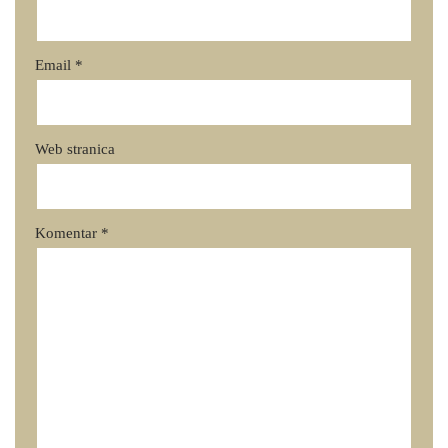
Email
*
Web stranica
Komentar
*