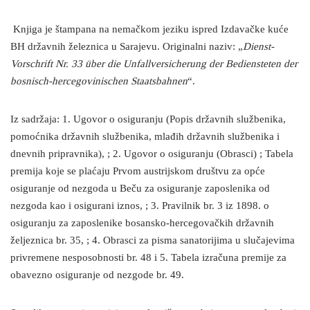
Knjiga je štampana na nemačkom jeziku ispred Izdavačke kuće
BH državnih železnica u Sarajevu. Originalni naziv: „
Dienst-
Vorschrift Nr. 33 über die Unfallversicherung der Bediensteten der
bosnisch-hercegovinischen Staatsbahnen
“.
Iz sadržaja: 1. Ugovor o osiguranju (Popis državnih službenika,
pomoćnika državnih službenika, mlađih državnih službenika i
dnevnih pripravnika), ; 2. Ugovor o osiguranju (Obrasci) ; Tabela
premija koje se plaćaju Prvom austrijskom društvu za opće
osiguranje od nezgoda u Beču za osiguranje zaposlenika od
nezgoda kao i osigurani iznos, ; 3. Pravilnik br. 3 iz 1898. o
osiguranju za zaposlenike bosansko-hercegovačkih državnih
željeznica br. 35, ; 4. Obrasci za pisma sanatorijima u slučajevima
privremene nesposobnosti br. 48 i 5. Tabela izračuna premije za
obavezno osiguranje od nezgode br. 49.