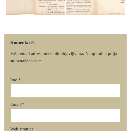
Komentariši
Vaša email adresa neće biti objavljivana.
Neophodna polja
su označena sa
*
Ime
*
Email
*
Web stranica