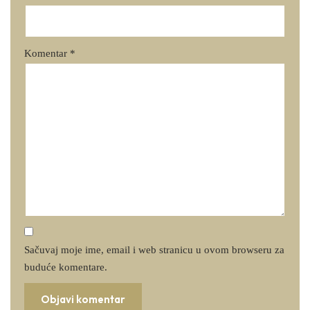
Komentar
*
Sačuvaj moje ime, email i web stranicu u ovom browseru za
buduće komentare.