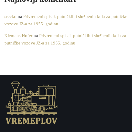
srecko
na
Privremeni spisak putničkih i službenih kola za putničke
vozove JZ-a za 1955. godinu
Klemens Hofer
na
Privremeni spisak putničkih i službenih kola za
putničke vozove JZ-a za 1955. godinu