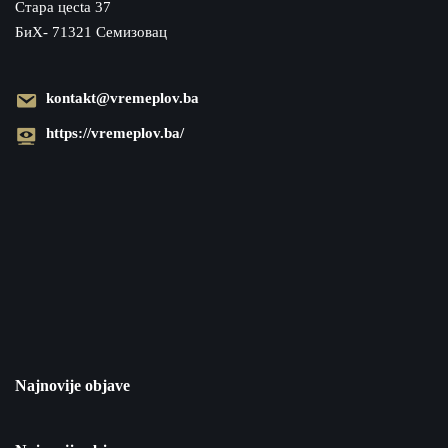
Cтара цecta 37
БиХ- 71321 Семизовац
kontakt@vremeplov.ba
https://vremeplov.ba/
Najnovije objave