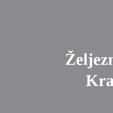
Željez
Kra