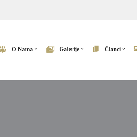
O Nama
Galerije
Članci