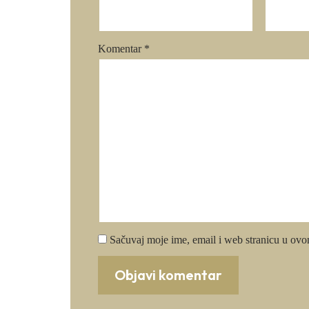
Komentar
*
Sačuvaj moje ime, email i web stranicu u ov