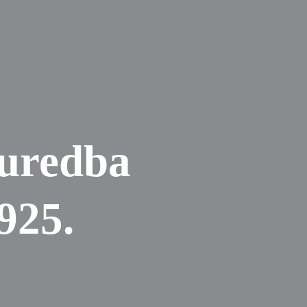
 uredba
925.