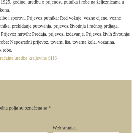
 1925. godine, uredbu o prijenosu putnika i robe na željeznicama u
akona.
albe i sporovi. Prijevoz putnika: Red vožnje, vozne cijene, vozne
nika, prekidanje putovanja, prijevoz životinja i ručnog prtljaga.
Prijevoz mrtvih: Predaja, prijevoz, izdavanje. Prijevoz živih životinja:
robe: Neposredni prijevoz, tovarni list, tovarna kola, vozarina,
k robe.
raćajna uredba kraljevine SHS
dna polja su označena sa
*
Web stranica