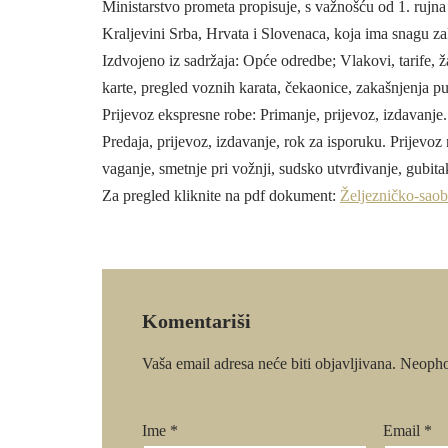
Ministarstvo prometa propisuje, s važnošću od 1. rujna
Kraljevini Srba, Hrvata i Slovenaca, koja ima snagu z
Izdvojeno iz sadržaja: Opće odredbe; Vlakovi, tarife, ž
karte, pregled voznih karata, čekaonice, zakašnjenja put
Prijevoz ekspresne robe: Primanje, prijevoz, izdavanje. 
Predaja, prijevoz, izdavanje, rok za isporuku. Prijevoz 
vaganje, smetnje pri vožnji, sudsko utvrđivanje, gubita
Za pregled kliknite na pdf dokument:
Željezničko-saob
Komentariši
Vaša email adresa neće biti objavljivana.
Neopho
Ime
*
Email
*