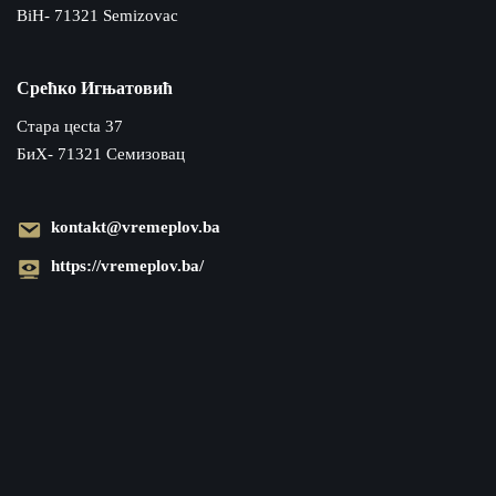
BiH- 71321 Semizovac
Срећко Игњатовић
Cтара цecta 37
БиХ- 71321 Семизовац
kontakt@vremeplov.ba
https://vremeplov.ba/