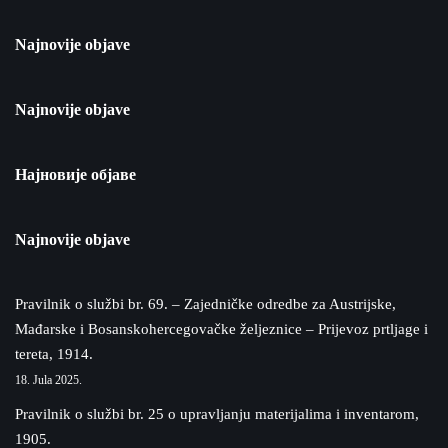
Najnovije objave
Najnovije objave
Најновије објаве
Najnovije objave
Pravilnik o službi br. 69. – Zajedničke odredbe za Austrijske,
Mađarske i Bosanskohercegovačke željeznice – Prijevoz prtljage i
tereta, 1914.
18. Jula 2025.
Pravilnik o službi br. 25 o upravljanju materijalima i inventarom,
1905.