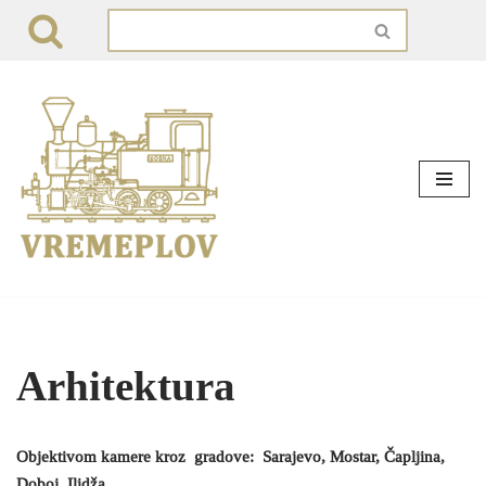
Skip
to
content
Arhitektura
Objektivom kamere kroz gradove: Sarajevo, Mostar, Čapljina,
Doboj, Ilidža…