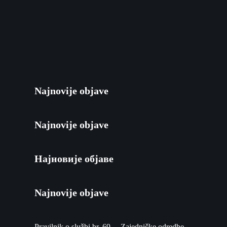
Najnovije objave
Najnovije objave
Најновије објаве
Najnovije objave
Pravilnik o službi br. 69. – Zajedničke odredbe