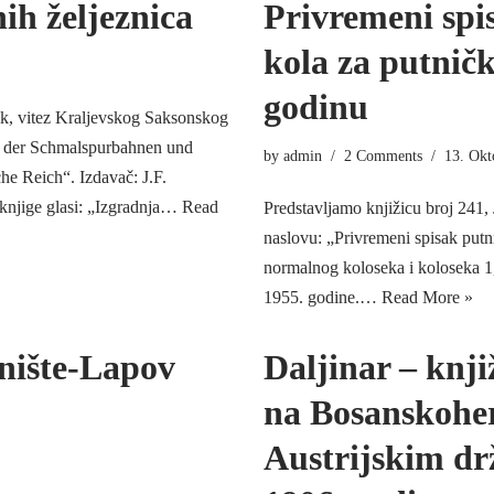
ih željeznica
Privremeni spis
kola za putničk
godinu
ik, vitez Kraljevskog Saksonskog
eb der Schmalspurbahnen und
by
admin
2 Comments
13. Okt
he Reich“. Izdavač: J.F.
jige glasi: „Izgradnja…
Read
Predstavljamo knjižicu broj 241,
naslovu: „Privremeni spisak putni
normalnog koloseka i koloseka 1,
1955. godine.…
Read More »
nište-Lapov
Daljinar – knji
na Bosanskohe
Austrijskim dr