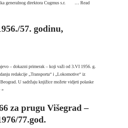
nika generalnog direktora Cugmus s.r. …
Read
956./57. godinu,
jevo – dokazni primerak – koji važi od 3.VI 1956. g.
zdanju redakcije „Transporta“ i „Lokomotive“ iz
eograd. U sadržaju knjižice možete vidjeti polaske
 »
 66 za prugu Višegrad –
1976/77.god.