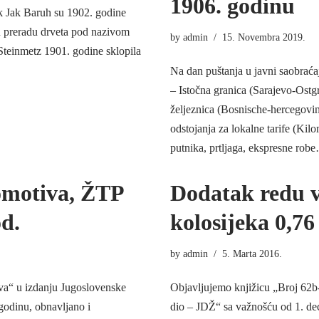
1906. godinu
sak Jak Baruh su 1902. godine
ku preradu drveta pod nazivom
by
admin
15. Novembra 2019.
Steinmetz 1901. godine sklopila
Na dan puštanja u javni saobraća
– Istočna granica (Sarajevo-Ost
željeznica (Bosnische-hercegovin
odstojanja za lokalne tarife (Kil
putnika, prtljaga, ekspresne ro
komotiva, ŽTP
Dodatak redu v
d.
kolosijeka 0,7
by
admin
5. Marta 2016.
iva“ u izdanju Jugoslovenske
Objavljujemo knjižicu „Broj 62b-
godinu, obnavljano i
dio – JDŽ“ sa važnošću od 1. d