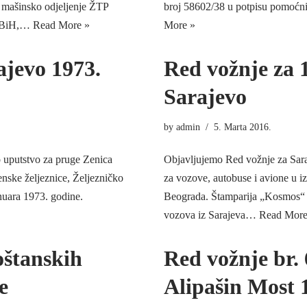
e mašinsko odjeljenje ŽTP
broj 58602/38 u potpisu pomoć
ma BiH,…
Read More »
More »
ajevo 1973.
Red vožnje za 1
Sarajevo
by
admin
5. Marta 2016.
 uputstvo za pruge Zenica
Objavljujemo Red vožnje za Sara
enske željeznice, Željezničko
za vozove, autobuse i avione u i
0. januara 1973. godine.
Beograda. Štamparija „Kosmos“ B
vozova iz Sarajeva…
Read More
oštanskih
Red vožnje br.
e
Alipašin Most 