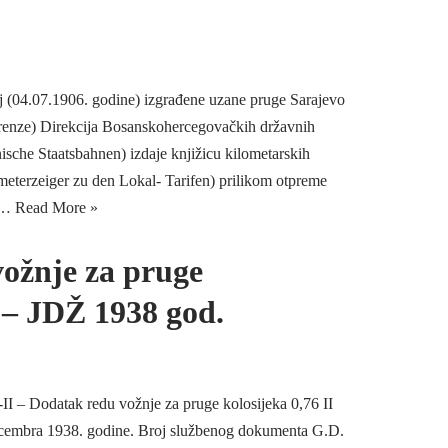
j (04.07.1906. godine) izgrađene uzane pruge Sarajevo
grenze) Direkcija Bosanskohercegovačkih državnih
ische Staatsbahnen) izdaje knjižicu kilometarskih
ometerzeiger zu den Lokal- Tarifen) prilikom otpreme
be…
Read More »
ožnje za pruge
6 – JDŽ 1938 god.
II – Dodatak redu vožnje za pruge kolosijeka 0,76 II
ecembra 1938. godine. Broj službenog dokumenta G.D.