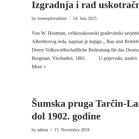
Izgradnja i rad uskotračn
by
vremeplovadmin
14. Jula 2025.
Von W. Hostman, velikosaksonski građevinski savjetn
Albrehtovog reda, napisao je knjigu „ Bau und Betri
Deren Volkswirthschaftliche Bedeutung für das Deutsc
Bergman, Viesbaden, 1881. U prijevodu, naslov kn
More »
Šumska pruga Tarčin-La
dol 1902. godine
by
admin
15. Novembra 2019.