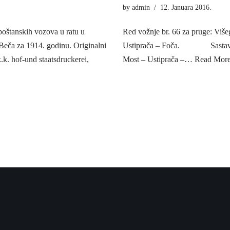
by
admin
12. Januara 2016.
poštanskih vozova u ratu u
Red vožnje br. 66 za pruge: Viš
 Beča za 1914. godinu. Originalni
Ustiprača – Foča. Sastav komp
k. hof-und staatsdruckerei,
Most – Ustiprača –…
Read More