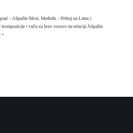
egrad – Alipašin Most, Međeđa – Priboj na Limu i
ozicije i vuča za brze vozove na relaciji Alipašin
 »