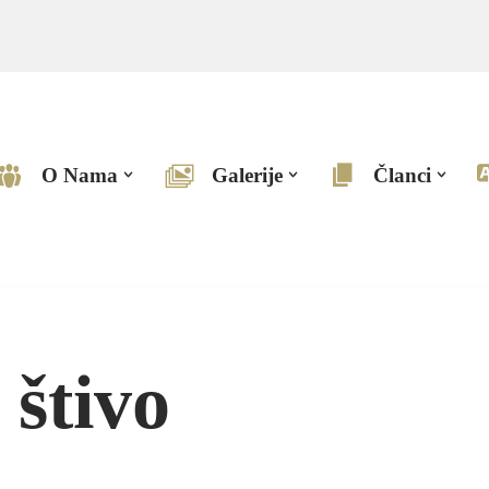
O Nama
Galerije
Članci
 štivo