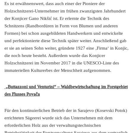
Es ist erwähnenswert, dass auch einer der Pioniere der
Holzschnitzerei-Unternehmer im frühen zwanzigsten Jahrhundert
der Konjicer Gano Nikšić ist. Er erlernte die Technik des
Schnitzens (Randbordüren in Form von Blumen und anderen
Formen) bei schon ausgebildeten Handwerkern und entwickelte
und perfektionierte diese Technik später weiter. Anschließend gab
er sie an seinen Sohn weiter, gründete 1927 eine ‚Firma‘ in Konjic,
die noch heute besteht. Außerdem wurde das Konjicer
Holzschnitzerei im November 2017 in die UNESCO-Liste des
immateriellen Kulturerbes der Menschheit aufgenommen.
„Buttazzoni und Venturini“ – Waldbewirtschaftung im Forstgebiet
des Flusses Povača
Für den kontinuierlichen Betrieb der in Sarajevo (Kosevski Potok)
errichteten Sägeerei wurde sich das Unternehmen mit dem
erforderlichen Holz aus der verwaltungstechnischen
Betriebstätigkeit der Forstverwaltung Sarajevo aus dem vertraglich