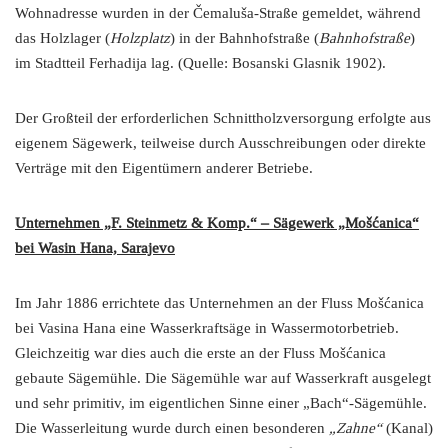
Wohnadresse wurden in der Čemaluša-Straße gemeldet, während
das Holzlager (
Holzplatz
) in der Bahnhofstraße (
Bahnhofstraße
)
im Stadtteil Ferhadija lag. (Quelle: Bosanski Glasnik 1902).
Der Großteil der erforderlichen Schnittholzversorgung erfolgte aus
eigenem Sägewerk, teilweise durch Ausschreibungen oder direkte
Verträge mit den Eigentümern anderer Betriebe.
Unternehmen „F. Steinmetz & Komp.“ – Sägewerk „Mošćanica“
bei Wasin Hana, Sarajevo
Im Jahr 1886 errichtete das Unternehmen an der Fluss Mošćanica
bei Vasina Hana eine Wasserkraftsäge in Wassermotorbetrieb.
Gleichzeitig war dies auch die erste an der Fluss Mošćanica
gebaute Sägemühle. Die Sägemühle war auf Wasserkraft ausgelegt
und sehr primitiv, im eigentlichen Sinne einer „Bach“-Sägemühle.
Die Wasserleitung wurde durch einen besonderen
„Zahne“
(Kanal)