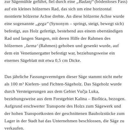
zur Sägemühle geführt, fiel durch eine
„Badanj“
(bödenloses Fass)
auf ein kleines hölzernes Rad, das sich um eine horizontal
montierte hölzerne Achse drehte. An diese hölzerne Achse wurde
eine sogenannte
„gega“
(Synonym – springt, steigt, bewegt sich)
befestigt, aus Holz gefertigt, bestehend aus einem oberständigen
Rad und langen Stangen, mit deren Hilfe der Rahmen des
hölzernen
‚Jarma‘
(Rahmen) gehoben und gesenkt wurde, auf
dem ein Venetianergatter befestigt war, beziehungsweise ein
eisernes Sägeblatt mit etwa 0,5 cm Dicke.
Das jährliche Fassungsvermögen dieser Säge stammt nicht mehr
als 100 m³ Kiefern- und Fichten-Sägeholz. Das Sägeholz wurde
durch Versteigerungen aus dem Gebiet Vučja Luka,
beziehungsweise aus dem Forstgebiet Kalina – Bioštica, bezogen.
Aufgrund erschwerter Transporte des Holzs zum Sägewerk und
der hohen Transportkosten der geschnittenen Bauholzstücke zum
Lager in der Stadt hat das Unternehmen beschlossen, die Säge zu
verkaufen.