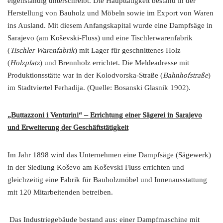
eigenständig unterschreibt. Die Haupttätigkeit bestand in der
Herstellung von Bauholz und Möbeln sowie im Export von Waren
ins Ausland. Mit diesem Anfangskapital wurde eine Dampfsäge in
Sarajevo (am Koševski-Fluss) und eine Tischlerwarenfabrik
(
Tischler Warenfabrik
) mit Lager für geschnittenes Holz
(
Holzplatz
) und Brennholz errichtet. Die Meldeadresse mit
Produktionsstätte war in der Kolodvorska-Straße (
Bahnhofstraße
)
im Stadtviertel Ferhadija. (Quelle: Bosanski Glasnik 1902).
„Buttazzoni i Venturini“ – Errichtung einer Sägerei in Sarajevo
und Erweiterung der Geschäftstätigkeit
Im Jahr 1898 wird das Unternehmen eine Dampfsäge (Sägewerk)
in der Siedlung Koševo am Koševski Fluss errichten und
gleichzeitig eine Fabrik für Bauholzmöbel und Innenausstattung
mit 120 Mitarbeitenden betreiben.
Das Industriegebäude bestand aus: einer Dampfmaschine mit