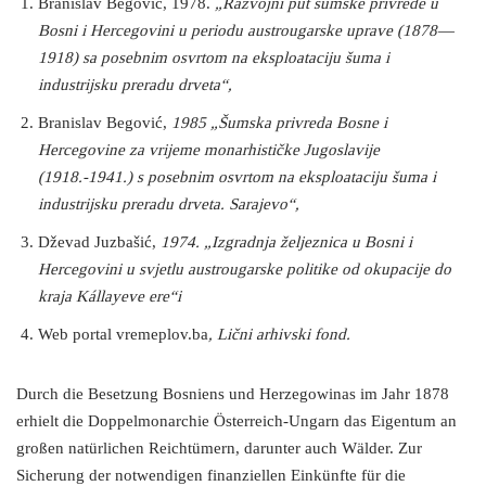
Branislav Begović, 1978.
„Razvojni put šumske privrede u
Bosni i Hercegovini u periodu austrougarske uprave (1878—
1918) sa posebnim osvrtom na eksploataciju šuma i
industrijsku preradu drveta“,
Branislav Begović,
1985 „Šumska privreda Bosne i
Hercegovine za vrijeme monarhističke Jugoslavije
(1918.-1941.) s posebnim osvrtom na eksploataciju šuma i
industrijsku preradu drveta. Sarajevo“,
Dževad Juzbašić,
1974.
„Izgradnja željeznica u Bosni i
Hercegovini u svjetlu austrougarske politike od okupacije do
kraja Kállayeve ere“i
Web portal vremeplov.ba
, Lični arhivski fond.
Durch die Besetzung Bosniens und Herzegowinas im Jahr 1878
erhielt die Doppelmonarchie Österreich-Ungarn das Eigentum an
großen natürlichen Reichtümern, darunter auch Wälder. Zur
Sicherung der notwendigen finanziellen Einkünfte für die