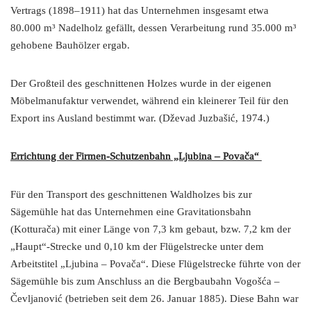
Vertrags (1898–1911) hat das Unternehmen insgesamt etwa
80.000 m³ Nadelholz gefällt, dessen Verarbeitung rund 35.000 m³
gehobene Bauhölzer ergab.
Der Großteil des geschnittenen Holzes wurde in der eigenen
Möbelmanufaktur verwendet, während ein kleinerer Teil für den
Export ins Ausland bestimmt war. (Dževad Juzbašić, 1974.)
Errichtung der Firmen-Schutzenbahn „Ljubina – Povača“
Für den Transport des geschnittenen Waldholzes bis zur
Sägemühle hat das Unternehmen eine Gravitationsbahn
(Kotturača) mit einer Länge von 7,3 km gebaut, bzw. 7,2 km der
„Haupt“-Strecke und 0,10 km der Flügelstrecke unter dem
Arbeitstitel „Ljubina – Povača“. Diese Flügelstrecke führte von der
Sägemühle bis zum Anschluss an die Bergbaubahn Vogošća –
Čevljanović (betrieben seit dem 26. Januar 1885). Diese Bahn war