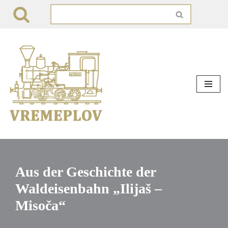
Zum
Inhalt
springen
Aus der Geschichte der
Waldeisenbahn „Ilijaš –
Misoča“