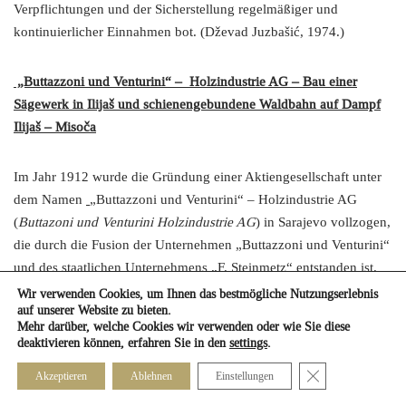
Verpflichtungen und der Sicherstellung regelmäßiger und
kontinuierlicher Einnahmen bot. (Dževad Juzbašić, 1974.)
„Buttazzoni und Venturini“ – Holzindustrie AG – Bau einer
Sägewerk in Ilijaš und schienengebundene Waldbahn auf Dampf
Ilijaš – Misoča
Im Jahr 1912 wurde die Gründung einer Aktiengesellschaft unter
dem Namen
„Buttazzoni und Venturini“ – Holzindustrie AG
(
Buttazoni und Venturini Holzindustrie AG
) in Sarajevo vollzogen,
die durch die Fusion der Unternehmen „Buttazzoni und Venturini“
und des staatlichen Unternehmens „F. Steinmetz“ entstanden ist.
Wir verwenden Cookies, um Ihnen das bestmögliche Nutzungserlebnis
auf unserer Website zu bieten.
Das gemeinsame Finanzministerium in Wien genehmigte diese
Mehr darüber, welche Cookies wir verwenden oder wie Sie diese
Transaktion im Jahr 1913. Gegenstand des Vertrages war die
deaktivieren können, erfahren Sie in den
settings
.
Holzzuschnittmasse im Forstgebiet Misoča (2.446 ha), in einer
Close GDPR Cook
Akzeptieren
Ablehnen
Einstellungen
Menge von 365.700 m³ Nadelholz und 47.000 m³ Laubholz,