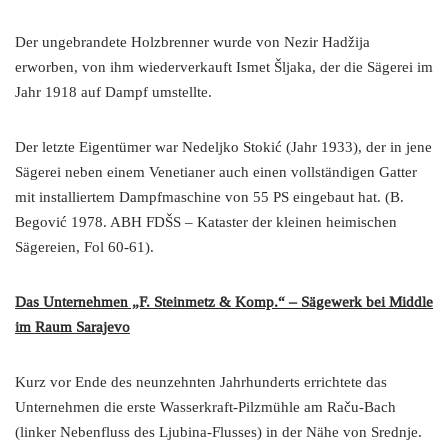
Der ungebrandete Holzbrenner wurde von Nezir Hadžija
erworben, von ihm wiederverkauft Ismet Šljaka, der die Sägerei im
Jahr 1918 auf Dampf umstellte.
Der letzte Eigentümer war Nedeljko Stokić (Jahr 1933), der in jene
Sägerei neben einem Venetianer auch einen vollständigen Gatter
mit installiertem Dampfmaschine von 55 PS eingebaut hat. (B.
Begović 1978. ABH FDŠS – Kataster der kleinen heimischen
Sägereien, Fol 60-61).
Das Unternehmen „F. Steinmetz & Komp.“ – Sägewerk bei Middle
im Raum Sarajevo
Kurz vor Ende des neunzehnten Jahrhunderts errichtete das
Unternehmen die erste Wasserkraft-Pilzmühle am Raču-Bach
(linker Nebenfluss des Ljubina-Flusses) in der Nähe von Srednje.